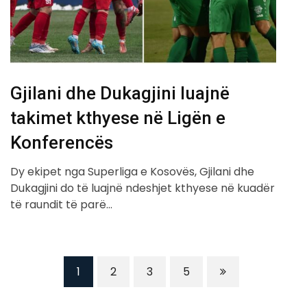
Gjilani dhe Dukagjini luajnë
takimet kthyese në Ligën e
Konferencës
Dy ekipet nga Superliga e Kosovës, Gjilani dhe
Dukagjini do të luajnë ndeshjet kthyese në kuadër
të raundit të parë…
1
2
3
5