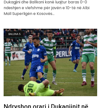
Dukagjini dhe Ballkani kanë luajtur baras 0-0
ndeshjen e vlefshme për javën e 10-të në Albi
Mall Superligën e Kosovës…
BALLINA 5
Ndryshon orari i Dukagjinit në