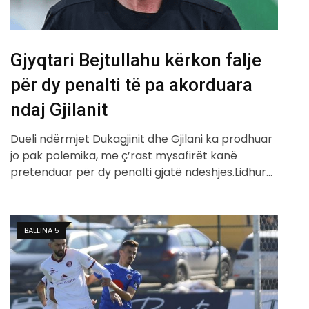
Gjyqtari Bejtullahu kërkon falje
për dy penalti të pa akorduara
ndaj Gjilanit
Dueli ndërmjet Dukagjinit dhe Gjilani ka prodhuar
jo pak polemika, me ç’rast mysafirët kanë
pretenduar për dy penalti gjatë ndeshjes.Lidhur…
BALLINA 5