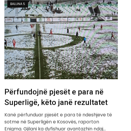
BALLINA 5
Përfundojnë pjesët e para në
Superligë, këto janë rezultatet
Kanë përfunduar pjesët e para të ndeshjeve të
sotme në Superligën e Kosovës, raporton
Enigma. Gjilani ka dyfishuar avantazhin ndaj…