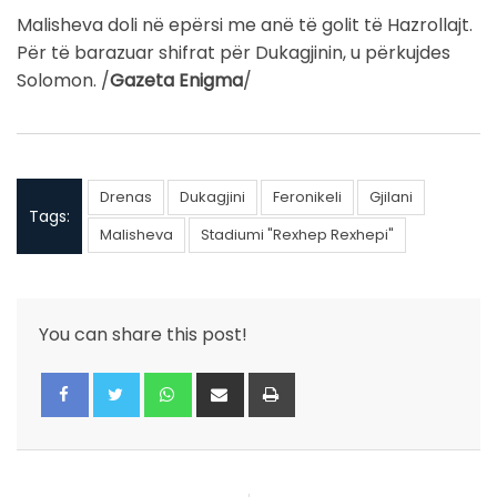
Malisheva doli në epërsi me anë të golit të Hazrollajt.
Për të barazuar shifrat për Dukagjinin, u përkujdes
Solomon. /
Gazeta Enigma
/
Drenas
Dukagjini
Feronikeli
Gjilani
Tags:
Malisheva
Stadiumi "Rexhep Rexhepi"
You can share this post!
Whatsapp
Share
Print
via
Email