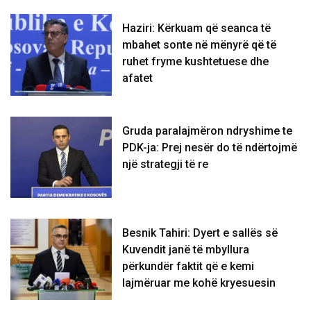
Haziri: Kërkuam që seanca të
mbahet sonte në mënyrë që të
ruhet fryme kushtetuese dhe
afatet
Gruda paralajmëron ndryshime te
PDK-ja: Prej nesër do të ndërtojmë
një strategji të re
Besnik Tahiri: Dyert e sallës së
Kuvendit janë të mbyllura
përkundër faktit që e kemi
lajmëruar me kohë kryesuesin