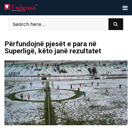
Skip
to
content
Përfundojnë pjesët e para në
Superligë, këto janë rezultatet