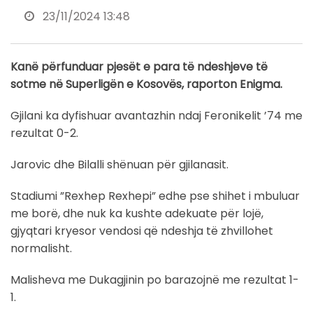
23/11/2024 13:48
Kanë përfunduar pjesët e para të ndeshjeve të
sotme në Superligën e Kosovës, raporton Enigma.
Gjilani ka dyfishuar avantazhin ndaj Feronikelit ’74 me
rezultat 0-2.
Jarovic dhe Bilalli shënuan për gjilanasit.
Stadiumi ”Rexhep Rexhepi” edhe pse shihet i mbuluar
me borë, dhe nuk ka kushte adekuate për lojë,
gjyqtari kryesor vendosi që ndeshja të zhvillohet
normalisht.
Malisheva me Dukagjinin po barazojnë me rezultat 1-
1.