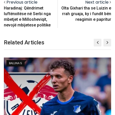
Previous article
Next article
Haradinaj: Qëndrimet
Olta Gixhari tha se Luizin e
luftënxitëse në Serbi nga
rrah gruaja, ky i fundit bën
mbetjet e Millosheviqit,
reagimin e papritur
nevojë mbijetese politike
Related Articles
BALLINA 5