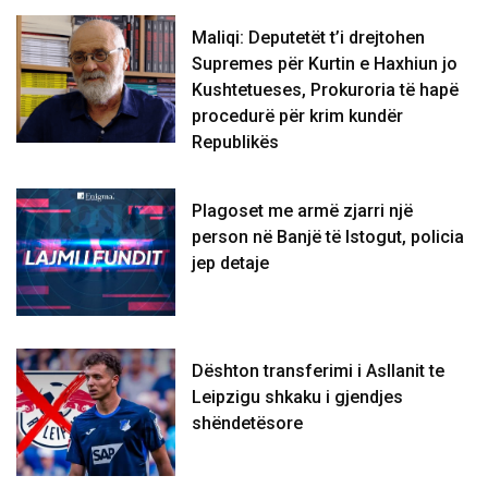
Maliqi: Deputetët t’i drejtohen
Supremes për Kurtin e Haxhiun jo
Kushtetueses, Prokuroria të hapë
procedurë për krim kundër
Republikës
Plagoset me armë zjarri një
person në Banjë të Istogut, policia
jep detaje
Dështon transferimi i Asllanit te
Leipzigu shkaku i gjendjes
shëndetësore