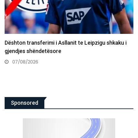
10 vjet nga e arta historike e Majlinda Kelmendit
në…
07/08/2026
Sponsored