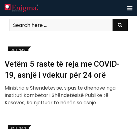
Skip
to
content
BALLINA2
Vetëm 5 raste të reja me COVID-
19, asnjë i vdekur për 24 orë
Ministria e Shëndetësisë, sipas të dhënave nga
Instituti Kombëtar i Shëndetësisë Publike të
Kosovës, ka njoftuar të hënën se asnjë…
BALLINA 3