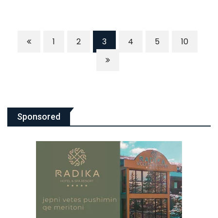
1
2
3
4
5
10
Sponsored