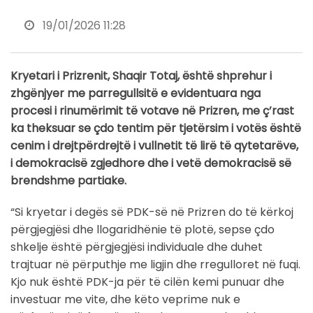
19/01/2026 11:28
Kryetari i Prizrenit, Shaqir Totaj, është shprehur i
zhgënjyer me parregullsitë e evidentuara nga
procesi i rinumërimit të votave në Prizren, me ç’rast
ka theksuar se çdo tentim për tjetërsim i votës është
cenim i drejtpërdrejtë i vullnetit të lirë të qytetarëve,
i demokracisë zgjedhore dhe i vetë demokracisë së
brendshme partiake.
“Si kryetar i degës së PDK-së në Prizren do të kërkoj
përgjegjësi dhe llogaridhënie të plotë, sepse çdo
shkelje është përgjegjësi individuale dhe duhet
trajtuar në përputhje me ligjin dhe rregulloret në fuqi.
Kjo nuk është PDK-ja për të cilën kemi punuar dhe
investuar me vite, dhe këto veprime nuk e