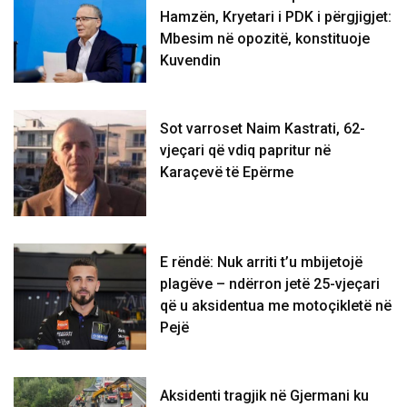
Hamzën, Kryetari i PDK i përgjigjet:
Mbesim në opozitë, konstituoje
Kuvendin
Sot varroset Naim Kastrati, 62-
vjeçari që vdiq papritur në
Karaçevë të Epërme
E rëndë: Nuk arriti t’u mbijetojë
plagëve – ndërron jetë 25-vjeçari
që u aksidentua me motoçikletë në
Pejë
Aksidenti tragjik në Gjermani ku