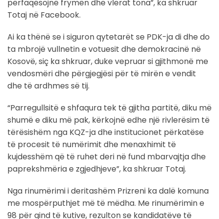
përfaqësojnë frymën dhe vlerat tona”, ka shkruar
Totaj në Facebook.
Ai ka thënë se i siguron qytetarët se PDK-ja di dhe do
ta mbrojë vullnetin e votuesit dhe demokracinë në
Kosovë, siç ka shkruar, duke vepruar si gjithmonë me
vendosmëri dhe përgjegjësi për të mirën e vendit
dhe të ardhmes së tij.
“Parregullsitë e shfaqura tek të gjitha partitë, diku më
shumë e diku më pak, kërkojnë edhe një rivlerësim të
tërësishëm nga KQZ-ja dhe institucionet përkatëse
të procesit të numërimit dhe menaxhimit të
kujdesshëm që të ruhet deri në fund mbarvajtja dhe
paprekshmëria e zgjedhjeve”, ka shkruar Totaj.
Nga rinumërimi i deritashëm Prizreni ka dalë komuna
me mospërputhjet më të mëdha. Me rinumërimin e
98 për qind të kutive, rezulton se kandidatëve të