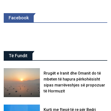
Facebook
Të Fundit
Rrugët e Iranit dhe Omanit do të
mbeten të hapura përkohësisht
sipas marrëveshjes së propozuar
të Hormuzit
Kurti me ftesë të re për Bedri