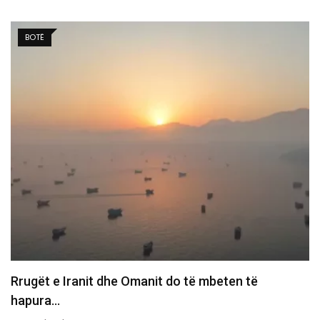
BALLINA 3
Kurti me ftesë të re për Bedri Hamzën, Kryetari i…
07/08/2026