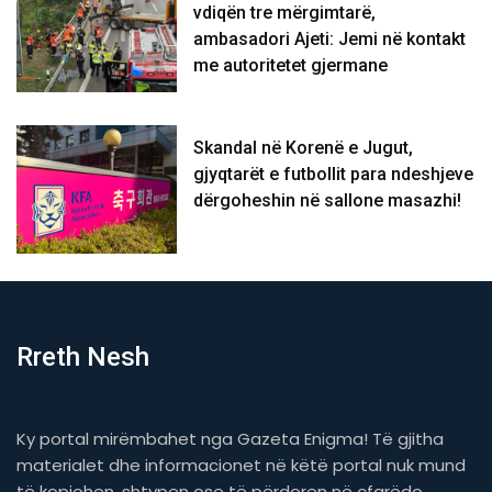
vdiqën tre mërgimtarë,
ambasadori Ajeti: Jemi në kontakt
me autoritetet gjermane
Skandal në Korenë e Jugut,
gjyqtarët e futbollit para ndeshjeve
dërgoheshin në sallone masazhi!
Rreth Nesh
Ky portal mirëmbahet nga Gazeta Enigma! Të gjitha
materialet dhe informacionet në këtë portal nuk mund
të kopjohen, shtypen ose të përdoren në çfarëdo