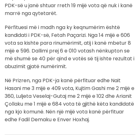
PDK-së u janë shtuar rreth 19 mijë vota që nuk i kanë
marrë nga qytetarët.
Përfituesi më i madh nga ky keqnumërim është
kandidati i PDK-së, Fetah Paçarizi. Nga 14 mijë e 606
vota sa kishte para rinumërimit, atij i kanë mbetur 8
mijë e 596. Dallimi prej 6 e 010 votash nënkupton se
më shumë se 40 për qind e votës së tij ishte rezultat i
abuzimit gjatë numërimit.
Në Prizren, nga PDK-ja kanë përfituar edhe Nait
Hasani me 3 mijë e 409 vota, Kujtim Gashi me 2 mijë e
360, Luljeta Veselaj-Gutaj me 2 mijë e 102 dhe Arianit
Çollaku me 1 mijë e 684 vota të gjithë këta kandidatë
nga kjo komunë. Nën një mijë vota kanë përfituar
edhe Fadil Demaku e Enver Hoxhaj.