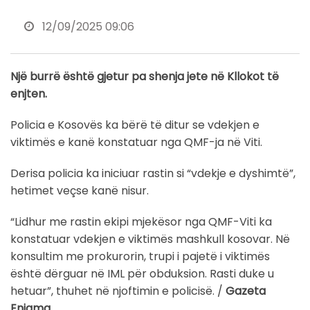
12/09/2025 09:06
Një burrë është gjetur pa shenja jete në Kllokot të
enjten.
Policia e Kosovës ka bërë të ditur se vdekjen e
viktimës e kanë konstatuar nga QMF-ja në Viti.
Derisa policia ka iniciuar rastin si “vdekje e dyshimtë”,
hetimet veçse kanë nisur.
“Lidhur me rastin ekipi mjekësor nga QMF-Viti ka
konstatuar vdekjen e viktimës mashkull kosovar. Në
konsultim me prokurorin, trupi i pajetë i viktimës
është dërguar në IML për obduksion. Rasti duke u
hetuar”, thuhet në njoftimin e policisë. /
Gazeta
Enigma.