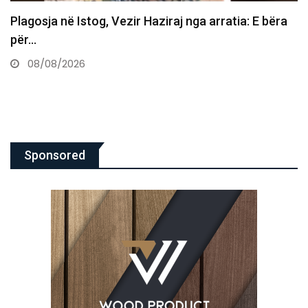
: E bëra
Vdes ish-luftëtari i UÇK-së Avni Hoxha
08/08/2026
Sponsored