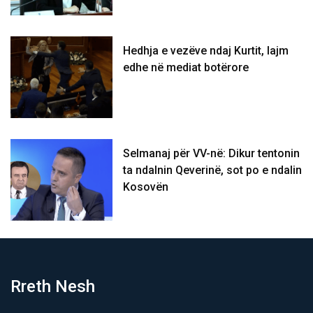
Hedhja e vezëve ndaj Kurtit, lajm
edhe në mediat botërore
Selmanaj për VV-në: Dikur tentonin
ta ndalnin Qeverinë, sot po e ndalin
Kosovën
Rreth Nesh