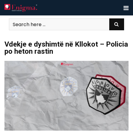
Skip
to
content
Vdekje e dyshimtë në Kllokot – Policia
po heton rastin