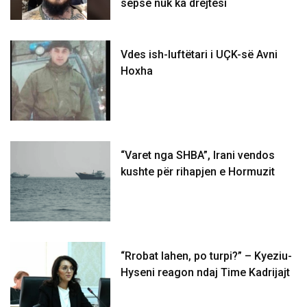
sepse nuk ka drejtësi
Vdes ish-luftëtari i UÇK-së Avni
Hoxha
“Varet nga SHBA”, Irani vendos
kushte për rihapjen e Hormuzit
“Rrobat lahen, po turpi?” – Kyeziu-
Hyseni reagon ndaj Time Kadrijajt