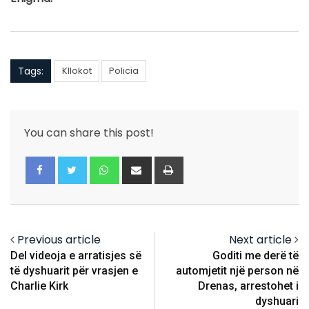
Tags:
Kllokot
Policia
You can share this post!
Whatsapp
Share
Print
via
Email
Previous article
Next article
Del videoja e arratisjes së
Goditi me derë të
të dyshuarit për vrasjen e
automjetit një person në
Charlie Kirk
Drenas, arrestohet i
dyshuari