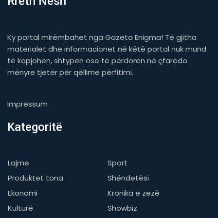
Rreth Nesh
Ky portal mirëmbahet nga Gazeta Enigma! Të gjitha
materialet dhe informacionet në këtë portal nuk mund
të kopjohen, shtypen ose të përdoren në çfarëdo
mënyre tjetër për qëllime përfitimi.
Impressum
Kategoritë
Lajme
Sport
Produktet tona
Shëndetësi
Ekonomi
Kronika e zezë
Kulturë
Showbiz