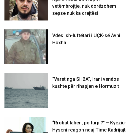
vetëmbrojtje, nuk dorëzohem
sepse nuk ka drejtësi
Vdes ish-luftëtari i UÇK-së Avni
Hoxha
“Varet nga SHBA”, Irani vendos
kushte për rihapjen e Hormuzit
“Rrobat lahen, po turpi?” – Kyeziu-
Hyseni reagon ndaj Time Kadrijajt