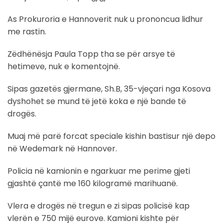
As Prokuroria e Hannoverit nuk u prononcua lidhur
me rastin.
Zëdhënësja Paula Topp tha se për arsye të
hetimeve, nuk e komentojnë.
Sipas gazetës gjermane, Sh.B, 35-vjeçari nga Kosova
dyshohet se mund të jetë koka e një bande të
drogës.
Muaj më parë forcat speciale kishin bastisur një depo
në Wedemark në Hannover.
Policia në kamionin e ngarkuar me perime gjeti
gjashtë çantë me 160 kilogramë marihuanë.
Vlera e drogës në tregun e zi sipas policisë kap
vlerën e 750 mijë eurove. Kamioni kishte për