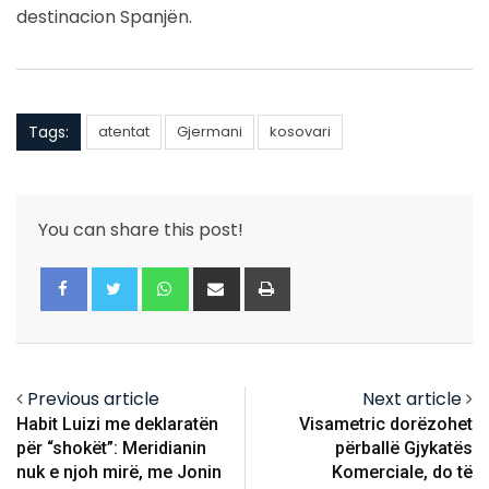
destinacion Spanjën.
Tags:
atentat
Gjermani
kosovari
You can share this post!
Whatsapp
Share
Print
via
Email
Previous article
Next article
Habit Luizi me deklaratën
Visametric dorëzohet
për “shokët”: Meridianin
përballë Gjykatës
nuk e njoh mirë, me Jonin
Komerciale, do të