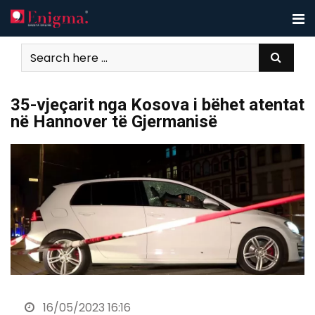
Skip
to
content
35-vjeçarit nga Kosova i bëhet atentat
në Hannover të Gjermanisë
16/05/2023 16:16