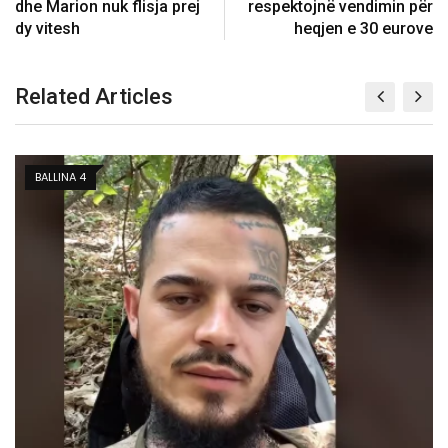
dhe Marion nuk flisja prej
respektojnë vendimin për
dy vitesh
heqjen e 30 eurove
Related Articles
KOSOVË