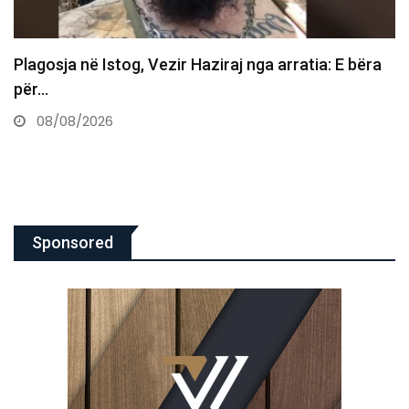
Vdes ish-luftëtari i UÇK-së Avni Hoxha
08/08/2026
Sponsored