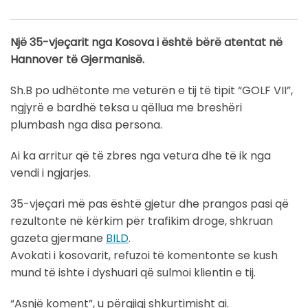
Një 35-vjeçarit nga Kosova i është bërë atentat në
Hannover të Gjermanisë.
Sh.B po udhëtonte me veturën e tij të tipit “GOLF VII”,
ngjyrë e bardhë teksa u qëllua me breshëri
plumbash nga disa persona.
Ai ka arritur që të zbres nga vetura dhe të ik nga
vendi i ngjarjes.
35-vjeçari më pas është gjetur dhe prangos pasi që
rezultonte në kërkim për trafikim droge, shkruan
gazeta gjermane
BILD
.
Avokati i kosovarit, refuzoi të komentonte se kush
mund të ishte i dyshuari që sulmoi klientin e tij.
“Asnjë koment”, u përgjigj shkurtimisht ai.