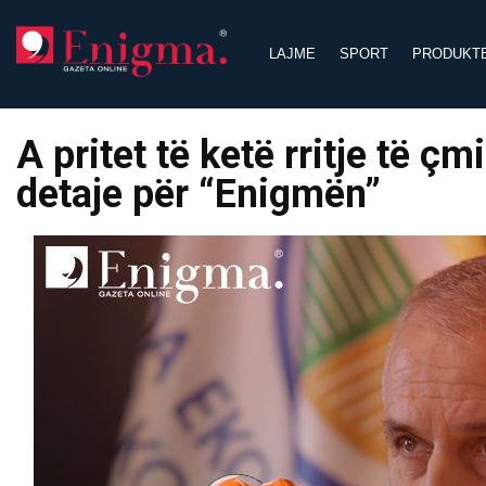
Skip
to
LAJME
SPORT
PRODUKT
content
A pritet të ketë rritje të ç
detaje për “Enigmën”