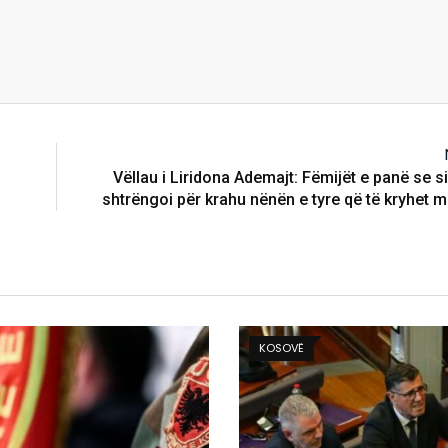
Vëllau i Liridona Ademajt: Fëmijët e panë se si 
shtrëngoi për krahu nënën e tyre që të kryhet m
BOTË