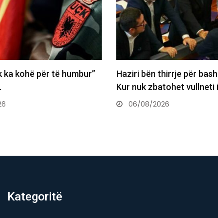
hirrje për bashkëpunim:
Austria shënon rekord të r
ohet vullneti i…
temperaturash, termometr
41.2°C
26
06/08/2026
Kategoritë