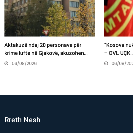
“Kosova nuk ka kohë për të humbur”
Haziri bën t
– OVL UÇK…
Kur nuk zbat
06/08/2026
06/08/20
Rreth Nesh