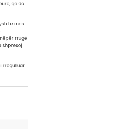
euro, që do
sysh të mos
ë
a nëpër rrugë
e shpresoj
i rregulluar