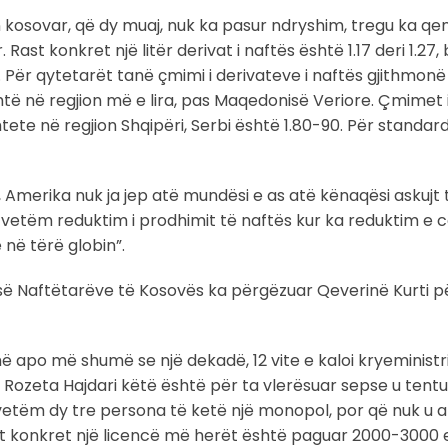
n kosovar, që dy muaj, nuk ka pasur ndryshim, tregu ka q
st konkret një litër derivat i naftës është 1.17 deri 1.27, 
gla. Për qytetarët tanë çmimi i derivateve i naftës gjithmo
htë në regjion më e lira, pas Maqedonisë Veriore. Çmimet 
tete në regjion Shqipëri, Serbi është 1.80-90. Për standard
, Amerika nuk ja jep atë mundësi e as atë kënaqësi askujt t
të vetëm reduktim i prodhimit të naftës kur ka reduktim e
në tërë globin”.
 së Naftëtarëve të Kosovës ka përgëzuar Qeverinë Kurti p
 apo më shumë se një dekadë, 12 vite e kaloi kryeministri K
 Rozeta Hajdari këtë është për ta vlerësuar sepse u tentu
 vetëm dy tre persona të ketë një monopol, por që nuk u arri
rast konkret një licencë më herët është paguar 2000-3000 e