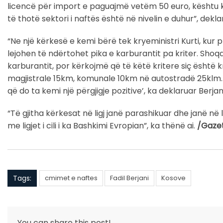
licencë për import e paguajmë vetëm 50 euro, kështu ka
të thotë sektori i naftës është në nivelin e duhur”, dekla
“Ne një kërkesë e kemi bërë tek kryeministri Kurti, ku
lejohen të ndërtohet pika e karburantit pa kriter. Sho
karburantit, por kërkojmë që të këtë kritere siç është 
magjistrale 15km, komunale 10km në autostradë 25klm. 
që do ta kemi një përgjigje pozitive’, ka deklaruar Berjani
“Të gjitha kërkesat në ligj janë parashikuar dhe janë në l
me ligjet i cili i ka Bashkimi Evropian”, ka thënë ai.
/Gaze
Tags:
cmimet e naftes
Fadil Berjani
Kosove
You can share this post!