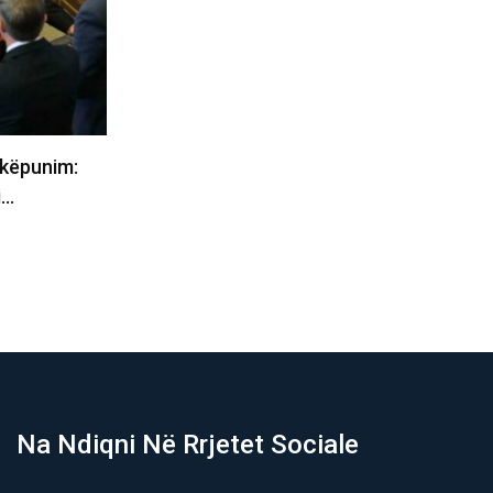
i
Enver Hasani: Pas betimit të Haxhiut
i arrin në
si deputete vendi është…
06/08/2026
Na Ndiqni Në Rrjetet Sociale