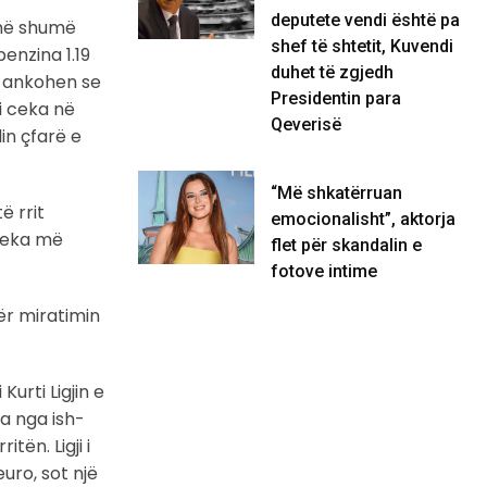
deputete vendi është pa
enë shumë
shef të shtetit, Kuvendi
benzina 1.19
duhet të zgjedh
në ankohen se
Presidentin para
i ceka në
Qeverisë
in çfarë e
“Më shkatërruan
ë rrit
emocionalisht”, aktorja
 ceka më
flet për skandalin e
fotove intime
ër miratimin
urti Ligjin e
a nga ish-
tën. Ligji i
uro, sot një