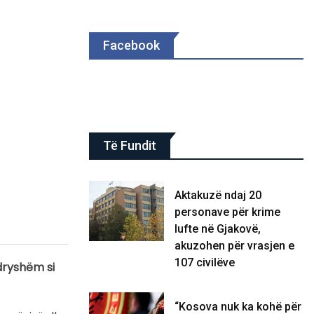
Facebook
Të Fundit
Aktakuzë ndaj 20
personave për krime
lufte në Gjakovë,
akuzohen për vrasjen e
107 civilëve
dryshëm si
“Kosova nuk ka kohë për