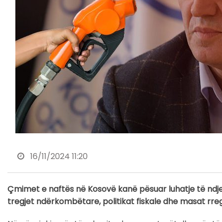
16/11/2024 11:20
Çmimet e naftës në Kosovë kanë pësuar luhatje të ndjes
tregjet ndërkombëtare, politikat fiskale dhe masat rre