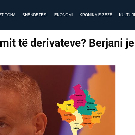
ET TONA
SHËNDETËSI
EKONOMI
KRONIKA E ZEZË
KULTUR
mimit të derivateve? Berjani j