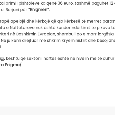
librimi i pishtoleve ka qenë 36 euro, tashmë paguhet 12 
roi Berjani për
“Enigmën”.
r prapë apelojë dhe kërkojë që ajo kërkesë të merret para
qata e Naftëtarëve nuk është kundër ndërtimit të pikave t
kriteri në Bashkimin Evropian, shembull po e marr largësi
Ne ju kemi drejtuar me shkrim kryeministrit dhe besoj dh
.
igj, kështu që sektori i naftës është në nivelin më të duhur 
ta Enigma/