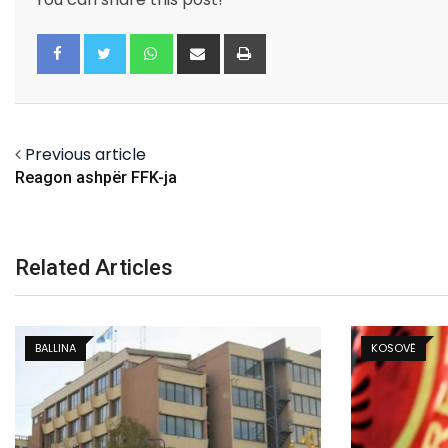
Whatsapp
Share
Print
via
Email
Facebook
Twitter
Previous article
Reagon ashpër FFK-ja
Related Articles
KOSOVË
KOSOVË