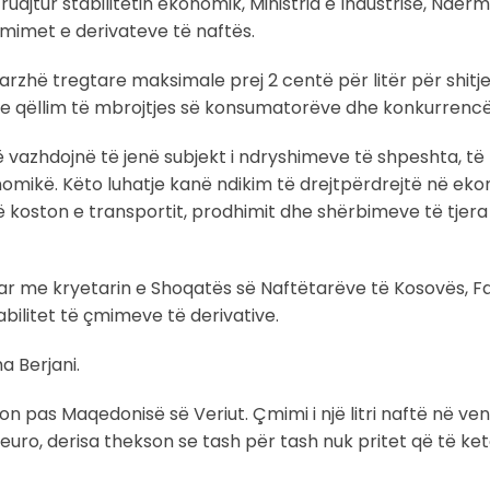
ajtur stabilitetin ekonomik, Ministria e Industrisë, Ndër
mimet e derivateve të naftës.
marzhë tregtare maksimale prej 2 centë për litër për shit
 me qëllim të mbrojtjes së konsumatorëve dhe konkurrencë
vazhdojnë të jenë subjekt i ndryshimeve të shpeshta, të
onomikë. Këto luhatje kanë ndikim të drejtpërdrejtë në ek
 koston e transportit, prodhimit dhe shërbimeve të tjera 
r me kryetarin e Shoqatës së Naftëtarëve të Kosovës, Fadi
abilitet të çmimeve të derivative.
a Berjani.
on pas Maqedonisë së Veriut. Çmimi i një litri naftë në ven
6 euro, derisa thekson se tash për tash nuk pritet që të ketë