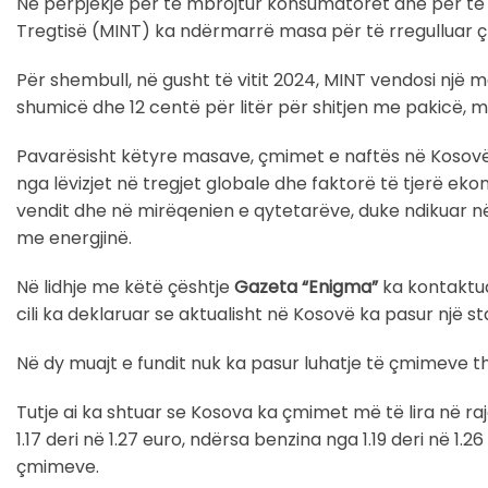
Në përpjekje për të mbrojtur konsumatorët dhe për të ru
Tregtisë (MINT) ka ndërmarrë masa për të rregulluar ç
Për shembull, në gusht të vitit 2024, MINT vendosi një 
shumicë dhe 12 centë për litër për shitjen me pakicë,
Pavarësisht këtyre masave, çmimet e naftës në Kosovë 
nga lëvizjet në tregjet globale dhe faktorë të tjerë ek
vendit dhe në mirëqenien e qytetarëve, duke ndikuar në
me energjinë.
Në lidhje me këtë çështje
Gazeta “Enigma”
ka kontaktua
cili ka deklaruar se aktualisht në Kosovë ka pasur një st
Në dy muajt e fundit nuk ka pasur luhatje të çmimeve th
Tutje ai ka shtuar se Kosova ka çmimet më të lira në raj
1.17 deri në 1.27 euro, ndërsa benzina nga 1.19 deri në 1.2
çmimeve.