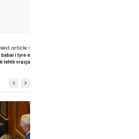
Next article
babai i tyre e
ë lehtë vrasja
KOSOVË