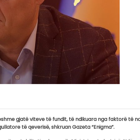
hme gjatë viteve të fundit, të ndikuara nga faktorë të n
gullatore të qeverisë, shkruan Gazeta “Enigma”.