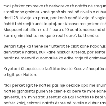
“Sa i përket çmimeve të derivateve të naftës në tregu
stabil edhe çmimet kanë qenë shumë në nivelin e duhur. Ra
deri 1.26. Lëvizje ka pasur, por kanë qenë lëvizje të vo
është i shtrenjtë unë i kuptoj, por Kosova me çmime ës
Maqedoni sot sillen rreth 1 euro e 10 centë, ndërsa në sh
kemi, çmimi kishte me qenë real 1 euro”, ka thënë ai.
Berjani tutje ka thënë se “luftërat të cilat kanë ndodhur
derivatet e naftës, nuk kanë ndikuar luftërat, por ësh
herët në mënyrë automatike ka edhe rritje të çmimeve 
Kryetari i Shoqatës së Naftëtarëve të Kosovi Shoqatës
e Ligjit për Naftën.
“Sa i përket ligjit të naftës pas një dekade apo më shumë
Naftës gjithashtu punën të cilën e ka bërë të mirë edhe
qeveritë, ish-ministrat u tentua që Ligji i Naftës të ketë
naftës kaloj, sektori i naftës është në nivelin e duhur 