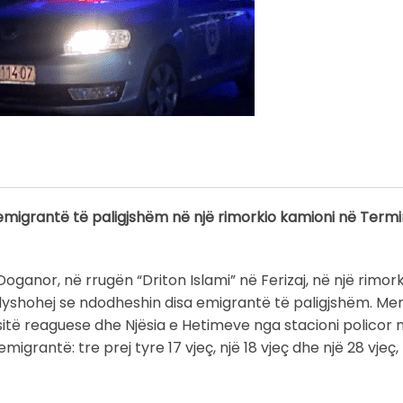
 emigrantë të paligjshëm në një rimorkio kamioni në Termi
oganor, në rrugën “Driton Islami” në Ferizaj, në një rimork
dyshohej se ndodheshin disa emigrantë të paligjshëm. Me
itë reaguese dhe Njësia e Hetimeve nga stacioni policor në
grantë: tre prej tyre 17 vjeç, një 18 vjeç dhe një 28 vjeç, 