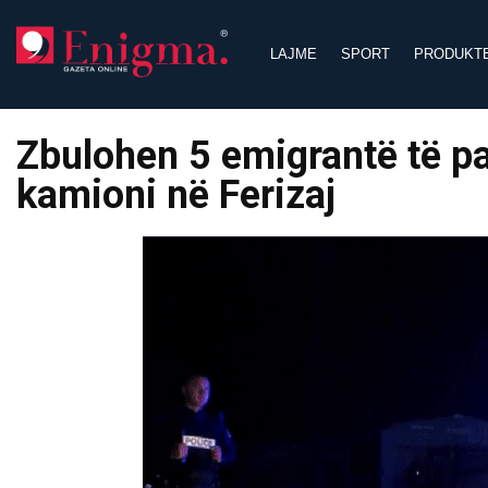
Skip
to
LAJME
SPORT
PRODUKT
content
Zbulohen 5 emigrantë të pa
kamioni në Ferizaj