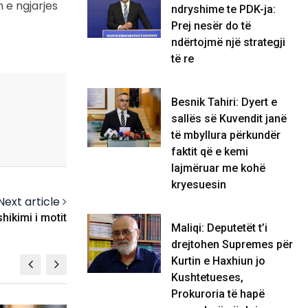
n e ngjarjes
ndryshime te PDK-ja:
Prej nesër do të
ndërtojmë një strategji
të re
Besnik Tahiri: Dyert e
sallës së Kuvendit janë
të mbyllura përkundër
faktit që e kemi
lajmëruar me kohë
kryesuesin
Next article
hikimi i motit
Maliqi: Deputetët t’i
drejtohen Supremes për
Kurtin e Haxhiun jo
Kushtetueses,
Prokuroria të hapë