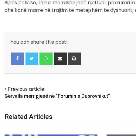
Sipas policisë, lidhur me rastin janë njoftuar prokurori 
dhe kanë marrë në trajtim të mëtejshëm të dyshuarit, si 
You can share this post!
Whatsapp
Share
Print
via
Email
Facebook
Twitter
Previous article
Gërvalla merr pjesë në ”Forumin e Dubrovnikut”
Related Articles