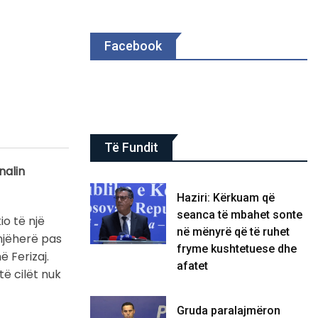
Facebook
Të Fundit
nalin
Haziri: Kërkuam që
seanca të mbahet sonte
io të një
në mënyrë që të ruhet
njëherë pas
fryme kushtetuese dhe
 Ferizaj.
afatet
të cilët nuk
Gruda paralajmëron