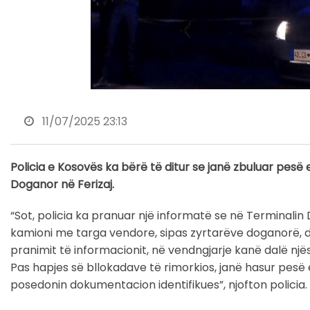
11/07/2025 23:13
Policia e Kosovës ka bërë të ditur se janë zbuluar pesë
Doganor në Ferizaj.
“Sot, policia ka pranuar një informatë se në Terminalin D
kamioni me targa vendore, sipas zyrtarëve doganorë, 
pranimit të informacionit, në vendngjarje kanë dalë njës
Pas hapjes së bllokadave të rimorkios, janë hasur pesë emi
posedonin dokumentacion identifikues”, njofton policia.