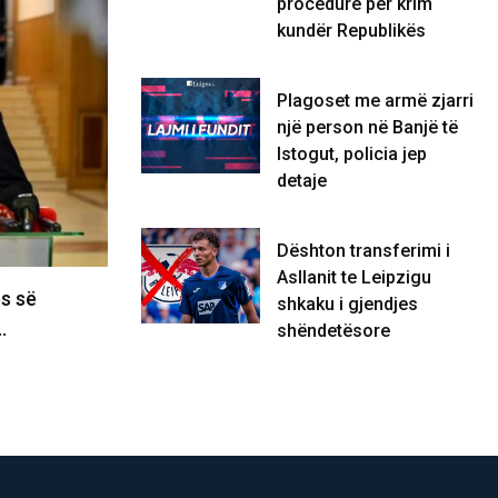
procedurë për krim
KOSOVË
kundër Republikës
Plagoset me armë zjarri
një person në Banjë të
Istogut, policia jep
detaje
Dështon transferimi i
Asllanit te Leipzigu
ës së
Maliqi: Deputetët t’i drejtohen
shkaku i gjendjes
…
Supremes për Kurtin e Haxhiun jo…
shëndetësore
07/08/2026