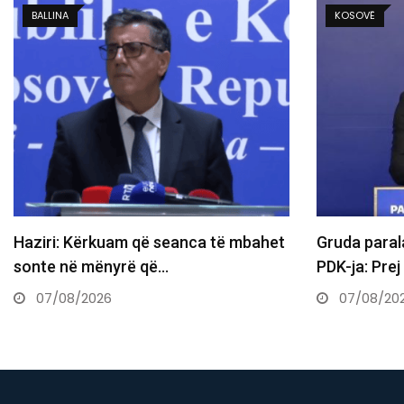
BALLINA
KOSOVË
Haziri: Kërkuam që seanca të mbahet
Gruda paral
sonte në mënyrë që…
PDK-ja: Pre
07/08/2026
07/08/20