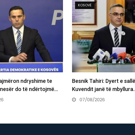
KOSOVË
ajmëron ndryshime te
Besnik Tahiri: Dyert e sall
j nesër do të ndërtojmë…
Kuvendit janë të mbyllura
26
07/08/2026