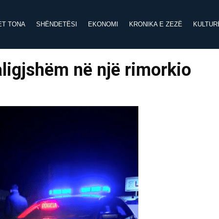
ET TONA
SHËNDETËSI
EKONOMI
KRONIKA E ZEZË
KULTUR
ligjshëm në një rimorkio