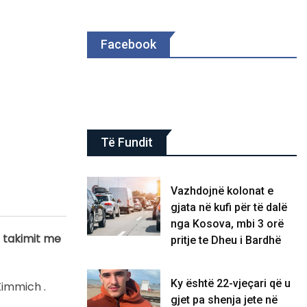
Facebook
Të Fundit
Vazhdojnë kolonat e
gjata në kufi për të dalë
nga Kosova, mbi 3 orë
 takimit me
pritje te Dheu i Bardhë
Ky është 22-vjeçari që u
Kimmich .
gjet pa shenja jete në