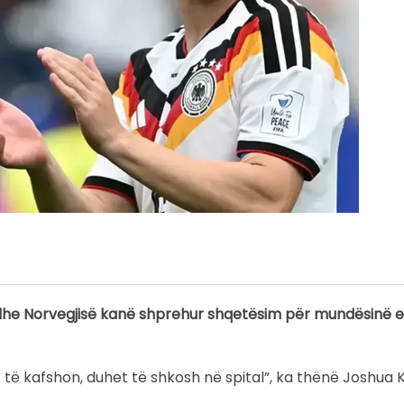
 dhe Norvegjisë kanë shprehur shqetësim për mundësinë e
 të kafshon, duhet të shkosh në spital”, ka thënë Joshua 