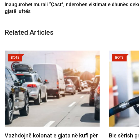
​Inaugurohet murali “Çast”, nderohen viktimat e dhunës sek
gjatë luftës
Related Articles
BOTË
BOTË
Bie sërish çmimi i naftës, 1.63 euro
Haziri: Kër