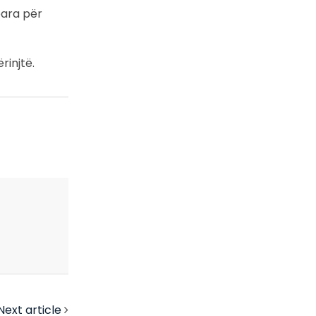
bara për
rinjtë.
Next article