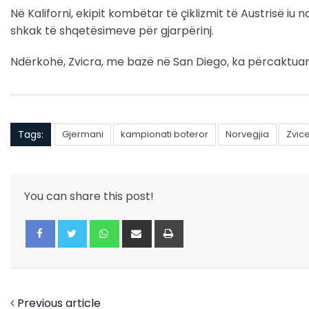
Në Kaliforni, ekipit kombëtar të çiklizmit të Austrisë iu
shkak të shqetësimeve për gjarpërinj.
Ndërkohë, Zvicra, me bazë në San Diego, ka përcaktuar n
Tags:
Gjermani
kampionati boteror
Norvegjia
Zvic
You can share this post!
Whatsapp
Share
Print
via
Email
Facebook
Twitter
Previous article