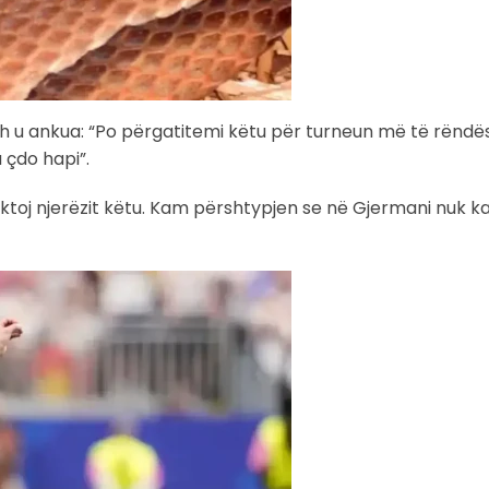
ch u ankua: “Po përgatitemi këtu për turneun më të rëndë
 çdo hapi”.
ektoj njerëzit këtu. Kam përshtypjen se në Gjermani nuk 