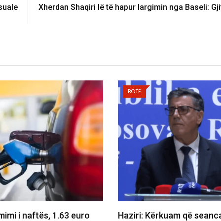
suale
Xherdan Shaqiri lë të hapur largimin nga Baseli: Gj
BOTË
kuam që seanca të mbahet
Gruda paralajmëron ndry