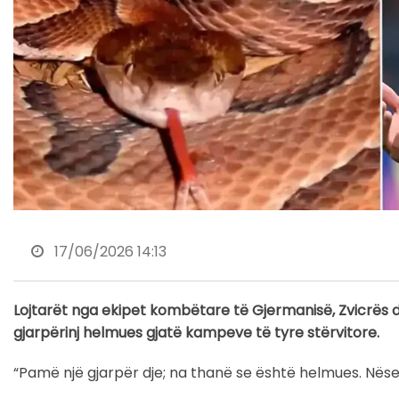
17/06/2026 14:13
Lojtarët nga ekipet kombëtare të Gjermanisë, Zvicrës
gjarpërinj helmues gjatë kampeve të tyre stërvitore.
“Pamë një gjarpër dje; na thanë se është helmues. Nëse