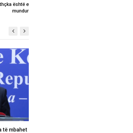
ithçka është e
mundur
BOTË
shime te
Besnik Tahiri: Dyert e sallës së