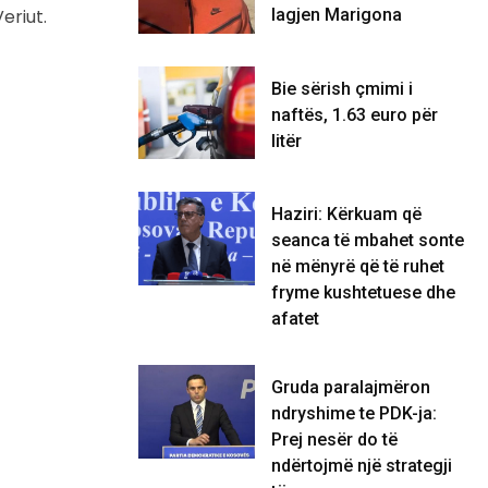
lagjen Marigona
eriut.
Bie sërish çmimi i
naftës, 1.63 euro për
litër
Haziri: Kërkuam që
seanca të mbahet sonte
në mënyrë që të ruhet
fryme kushtetuese dhe
afatet
Gruda paralajmëron
ndryshime te PDK-ja:
Prej nesër do të
ndërtojmë një strategji