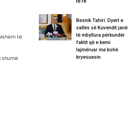
të re
Besnik Tahiri: Dyert e
sallës së Kuvendit janë
të mbyllura përkundër
sishëm të
faktit që e kemi
lajmëruar me kohë
kryesuesin
ka shumë