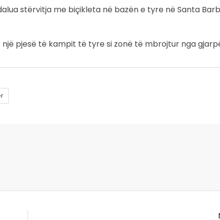
 ndalua stërvitja me biçikleta në bazën e tyre në Santa Bar
jë pjesë të kampit të tyre si zonë të mbrojtur nga gjarpë
er