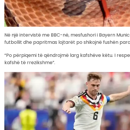
Në një intervistë me BBC-në, mesfushori i Bayern Muni
futbollit dhe papritmas lojtarët po shikojnë fushën para
“Po përpiqemi të qëndrojmë larg kafshëve këtu. I resp
kafshë të rrezikshme”.