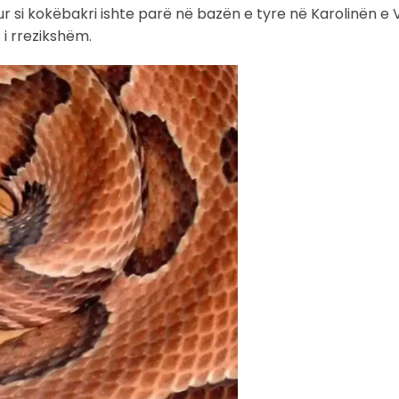
r si kokëbakri ishte parë në bazën e tyre në Karolinën e V
 i rrezikshëm.