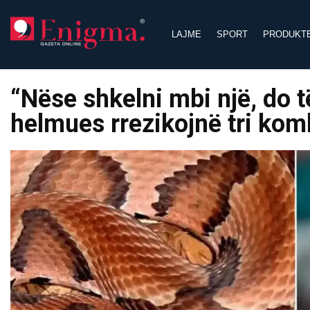
Skip
to
LAJME
SPORT
PRODUKT
content
“Nëse shkelni mbi një, do t
helmues rrezikojnë tri ko