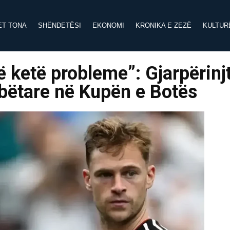
ET TONA
SHËNDETËSI
EKONOMI
KRONIKA E ZEZË
KULTUR
ë ketë probleme”: Gjarpërinj
mbëtare në Kupën e Botës