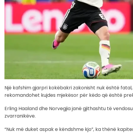
Një kafshim gjarpri kokëbakri zakonisht nuk është fatal
rekomandohet kujdes mjekësor për këdo që është prek
Erling Haaland dhe Norvegjia janë gjithashtu të vendosu
zvarranikëve.
“Nuk më duket aspak e këndshme kjo”, ka thënë kapiteni 