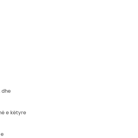
, dhe
në e këtyre
 e