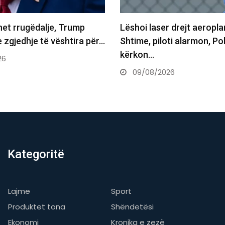
 drejt aeroplanit mbi
Voziti 227 km/h aty ku lej
ti alarmon, Policia
shoferi në Zvicër…
09/08/2026
26
Kategoritë
Lajme
Sport
Produktet tona
Shëndetësi
Ekonomi
Kronika e zezë