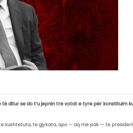
të ditur se do t’u jepnin tre votat e tyre për konstituim k
ak te kushtetuta, te gjykata, apo — aq më pak — te president