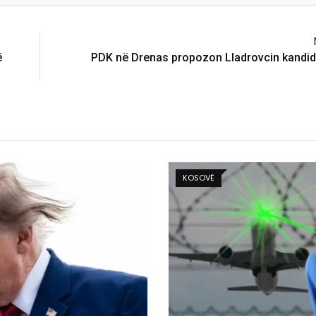
ë
PDK në Drenas propozon Lladrovcin kandida
BOTË