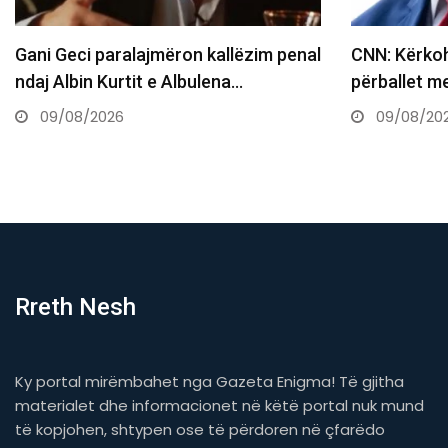
CNN: Kërkohet rrugëdalje, Trump
Lëshoi laser
përballet me zgjedhje të vështira për…
Shtime, pilo
kërkon…
09/08/2026
09/08/20
Rreth Nesh
Ky portal mirëmbahet nga Gazeta Enigma! Të gjitha
materialet dhe informacionet në këtë portal nuk mund
të kopjohen, shtypen ose të përdoren në çfarëdo