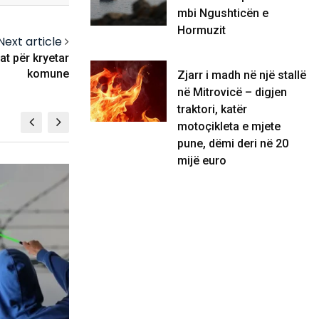
mbi Ngushticën e
Hormuzit
Next article
t për kryetar
komune
Zjarr i madh në një stallë
në Mitrovicë – digjen
traktori, katër
motoçikleta e mjete
pune, dëmi deri në 20
mijë euro
BOTË