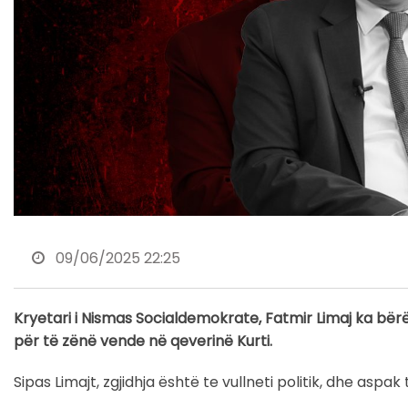
09/06/2025 22:25
Kryetari i Nismas Socialdemokrate, Fatmir Limaj ka bërë 
për të zënë vende në qeverinë Kurti.
Sipas Limajt, zgjidhja është te vullneti politik, dhe asp