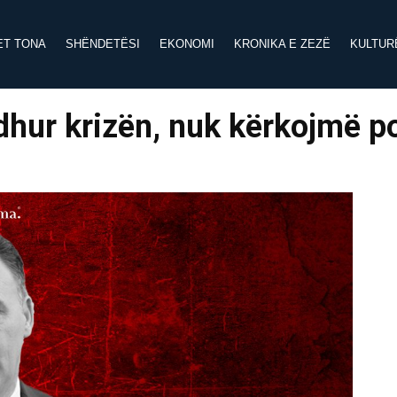
ET TONA
SHËNDETËSI
EKONOMI
KRONIKA E ZEZË
KULTUR
idhur krizën, nuk kërkojmë p