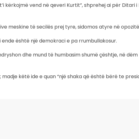
t’i kërkojmë vend në qeveri Kurtit”, shprehej ai për Ditari 
rive meskine të secilës prej tyre, sidomos atyre në opozitë
, pasi ende është një demokraci e pa rrumbullakosur.
a ndryshon dhe mund të humbasim shumë çështje, në dëm 
; madje këtë ide e quan “një shaka që është bërë te presid