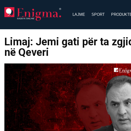
Skip
to
LAJME
SPORT
PRODUKT
content
Limaj: Jemi gati për ta zgj
në Qeveri