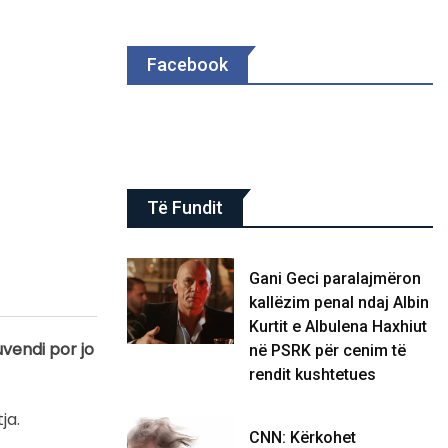
Facebook
Të Fundit
Gani Geci paralajmëron
kallëzim penal ndaj Albin
Kurtit e Albulena Haxhiut
uvendi por jo
në PSRK për cenim të
rendit kushtetues
ja.
CNN: Kërkohet