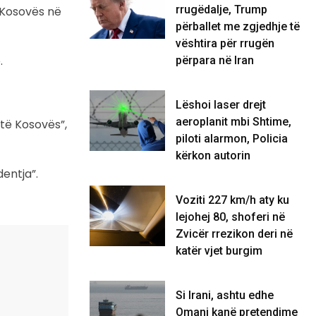
rrugëdalje, Trump
i Kosovës në
përballet me zgjedhje të
vështira për rrugën
.
përpara në Iran
Lëshoi laser drejt
aeroplanit mbi Shtime,
të Kosovës”,
piloti alarmon, Policia
kërkon autorin
entja”.
Voziti 227 km/h aty ku
lejohej 80, shoferi në
Zvicër rrezikon deri në
katër vjet burgim
Si Irani, ashtu edhe
Omani kanë pretendime