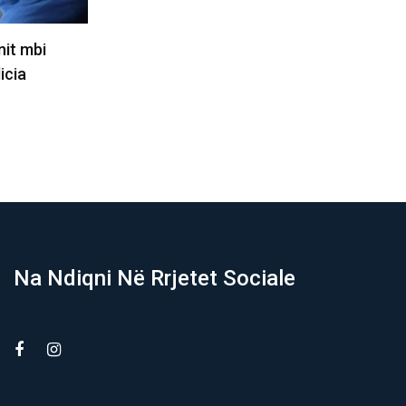
ohej 80,
Si Irani, ashtu edhe Omani kanë
pretendime mbi Ngushticën e…
09/08/2026
Na Ndiqni Në Rrjetet Sociale