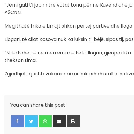
”Jemi gati t’i japim tre votat tona për në Kuvend dhe jo 
A2CNN.
Megjithatë frika e Limajt shkon përtej partive dhe lloga
Llogari, të cilat Kosova nuk ka luksin t’i bëjë, sipas tij
”Ndërkohë që ne merremi me këto llogari, gjeopolitik
thekson Limaj.
Zgjedhjet e jashtëzakonshme ai nuk i sheh si alternativë
You can share this post!
Whatsapp
Share
Print
via
Email
Facebook
Twitter