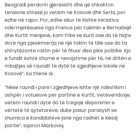
Beogradi përdorin gjerësisht dhe që shkakton
tensione shtesë jo vetëm në Kosovë dhe Serbi, por
edhe në rajon. Por, edhe sikur të kishte iniciativa
ndërmjetësuese nga Franca për takimin e Bërnabiqit
dhe Kurtit mënjanë, kam frikë se Kurti ose do të hiqte
dorë nga pjesëmarrja në një takim të tillë ose do ta
shfrytëzonte rastin për të fituar disa pikë politike. Kjo
e fundit është shumë e nevojshme për të, në dritën e
mbajtjes së raundit të dytë të zgjedhjeve lokale në
Kosovë”, ka thënë ai.
“Nëse raundi i parë i zgjedhjeve ishte një ndëshkim i
ashpër i votuesve për partinë e Kurtit, Vetëvendosje,
vetëm raundi i dytë do të tregojë disponimin e
vërtetë të qytetarëve, duke pasur parasysh se
shumica e kandidatëve janë nga radhët e kësaj
partie”, sqaron Markoviq.