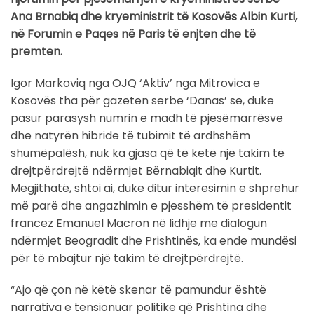
Ana Brnabiq dhe kryeministrit të Kosovës Albin Kurti,
në Forumin e Paqes në Paris të enjten dhe të
premten.
Igor Markoviq nga OJQ ‘Aktiv’ nga Mitrovica e
Kosovës tha për gazeten serbe ‘Danas’ se, duke
pasur parasysh numrin e madh të pjesëmarrësve
dhe natyrën hibride të tubimit të ardhshëm
shumëpalësh, nuk ka gjasa që të ketë një takim të
drejtpërdrejtë ndërmjet Bërnabiqit dhe Kurtit.
Megjithatë, shtoi ai, duke ditur interesimin e shprehur
më parë dhe angazhimin e pjesshëm të presidentit
francez Emanuel Macron në lidhje me dialogun
ndërmjet Beogradit dhe Prishtinës, ka ende mundësi
për të mbajtur një takim të drejtpërdrejtë.
“Ajo që çon në këtë skenar të pamundur është
narrativa e tensionuar politike që Prishtina dhe