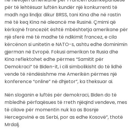
për të lehtësuar luftën kundër një konkurrenti të
madh nga lindja: dikur BRSS, tani Kina dhe në rastin
më të keq Kina në aleancë me Rusinë. Çmimi që
kërkojnë francezët është mbështetja amerikane për
një sferë më të madhe të ndikimit francez, e cila
kërcënon si unitetin e NATO-s, ashtu edhe dominimin
gjerman në Evropë. Fokusi amerikan te Rusia dhe
Kina reflektohet edhe përmes “Samitit për
Demokraci” të Biden-it, i cili simbolikisht do të lidhë
vende të rëndësishme me Amerikën përmes një
konference “online” në dhjetor”, ka theksuar ai.
Nën sloganin e luftës për demokraci, Biden do të
mbledhë përfaqësues të rreth njëqind vendeve, mes
të cilave për momentin nuk ka as Bosnje
Hercegovinë e as Serbi, por as edhe Kosovë”, thotë
Mrdalj.