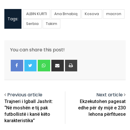
ALBIN KURTI
Ana Brnabiq
Kosova
macron
Tags:
Serbia
Takim
You can share this post!
Whatsapp
Share
Print
via
Email
Previous article
Next article
Trajneri i Igball Jashrit:
Ekzekutohen pagesat
“Në moshën e tij pak
edhe për dy mijë e 230
futbollistë i kanë këto
lehona përfituese
karakteristika”