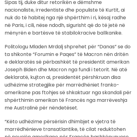
Sipas tij, duke ditur retorikën e dëmshme
nacionaliste, irredentiste dhe populiste të Kurtit, ai
nuk do të habitej nga një shpërthim i ri, kësaj radhe
në Paris, i cili, nëse ndodh, sigurisht që do të jetë në
mënyrën e bartësve të stabilokracive ballkanike.
Politologu Mladen Mrdalj shprehet për “Danas” se do
ta shikonte “Forumin e Paqes” të Macron nën dritën
e deklaratës së përbashkët të presidentit amerikan
Joseph Biden dhe Macron nga fundi i tetorit. Në atë
deklaratë, kujton ai, presidentët përshkruan disa
udhëzime strategjike për marrëdhëniet franko-
amerikane pas ftohjes së shkaktuar nga skandali për
shpërthimin amerikan të Francës nga marrëveshja
me Australinë për nëndetëset.
“Këto udhëzime përsërisin dhimbjet e vjetra të
marrëdhënieve transatlantike, të cilat reduktohen
në nevojën amerikane për Francën bashkëpunuese