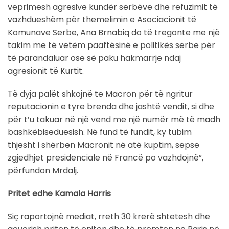
veprimesh agresive kundër serbëve dhe refuzimit të
vazhdueshëm për themelimin e Asociacionit të
Komunave Serbe, Ana Brnabiq do të tregonte me një
takim me të vetëm paaftësinë e politikës serbe për
të parandaluar ose së paku hakmarrje ndaj
agresionit të Kurtit.
Të dyja palët shkojnë te Macron për të ngritur
reputacionin e tyre brenda dhe jashtë vendit, si dhe
për t’u takuar në një vend me një numër më të madh
bashkëbiseduesish. Në fund të fundit, ky tubim
thjesht i shërben Macronit në atë kuptim, sepse
zgjedhjet presidenciale në Francë po vazhdojnë”,
përfundon Mrdalj.
Pritet edhe Kamala Harris
Siç raportojnë mediat, rreth 30 krerë shtetesh dhe