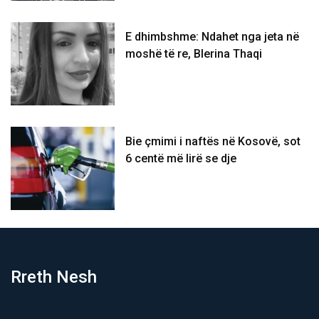
E dhimbshme: Ndahet nga jeta në
moshë të re, Blerina Thaqi
Bie çmimi i naftës në Kosovë, sot
6 centë më lirë se dje
Rreth Nesh