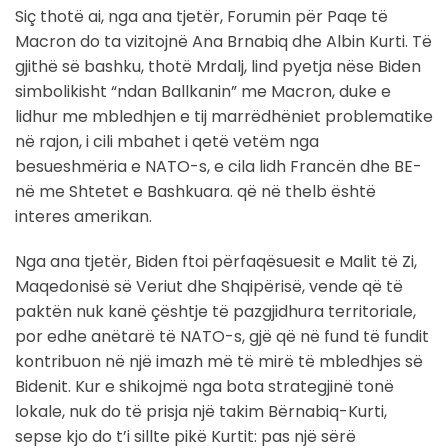
Siç thotë ai, nga ana tjetër, Forumin për Paqe të
Macron do ta vizitojnë Ana Brnabiq dhe Albin Kurti. Të
gjithë së bashku, thotë Mrdalj, lind pyetja nëse Biden
simbolikisht “ndan Ballkanin” me Macron, duke e
lidhur me mbledhjen e tij marrëdhëniet problematike
në rajon, i cili mbahet i qetë vetëm nga
besueshmëria e NATO-s, e cila lidh Francën dhe BE-
në me Shtetet e Bashkuara. që në thelb është
interes amerikan.
Nga ana tjetër, Biden ftoi përfaqësuesit e Malit të Zi,
Maqedonisë së Veriut dhe Shqipërisë, vende që të
paktën nuk kanë çështje të pazgjidhura territoriale,
por edhe anëtarë të NATO-s, gjë që në fund të fundit
kontribuon në një imazh më të mirë të mbledhjes së
Bidenit. Kur e shikojmë nga bota strategjinë tonë
lokale, nuk do të prisja një takim Bërnabiq-Kurti,
sepse kjo do t’i sillte pikë Kurtit: pas një sërë