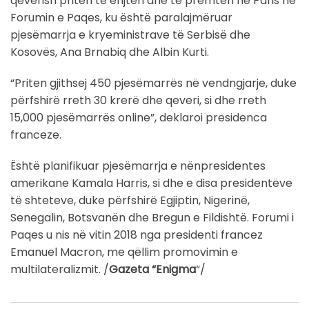
qeverish priten të enjten dhe të premten në Paris në
Forumin e Paqes, ku është paralajmëruar
pjesëmarrja e kryeministrave të Serbisë dhe
Kosovës, Ana Brnabiq dhe Albin Kurti.
“Priten gjithsej 450 pjesëmarrës në vendngjarje, duke
përfshirë rreth 30 krerë dhe qeveri, si dhe rreth
15,000 pjesëmarrës online”, deklaroi presidenca
franceze.
Është planifikuar pjesëmarrja e nënpresidentes
amerikane Kamala Harris, si dhe e disa presidentëve
të shteteve, duke përfshirë Egjiptin, Nigerinë,
Senegalin, Botsvanën dhe Bregun e Fildishtë. Forumi i
Paqes u nis në vitin 2018 nga presidenti francez
Emanuel Macron, me qëllim promovimin e
multilateralizmit. /
Gazeta “Enigma
“/