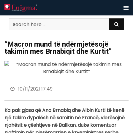
Skip
to
content
“Macron mund të ndërmjetësojë
takimin mes Brnabiqit dhe Kurtit”
10/11/2021 17:49
Ka pak gjasa që Ana Brnabiq dhe Albin Kurti të kenë
një takim dypalësh në samitin në Francë, vlerësojnë
njohësit e çështjeve në Ballkan, duke komentuar
njoftimin për pjesëmarrjen e kryeministres serbe