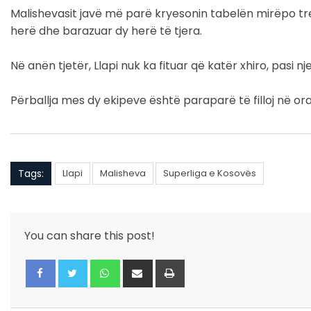
Malishevasit javë më parë kryesonin tabelën mirëpo tre 
herë dhe barazuar dy herë të tjera.
Në anën tjetër, Llapi nuk ka fituar që katër xhiro, pasi
Përballja mes dy ekipeve është paraparë të filloj në ora
Tags:
Llapi
Malisheva
Superliga e Kosovës
You can share this post!
Whatsapp
Share
Print
via
Email
Facebook
Twitter