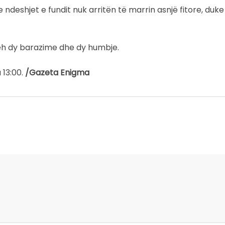
ndeshjet e fundit nuk arritën të marrin asnjë fitore, duk
 njeh dy barazime dhe dy humbje.
 13:00.
/Gazeta Enigma