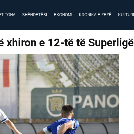
ET TONA
SHËNDETËSI
EKONOMI
KRONIKA E ZEZË
KULTUR
ë xhiron e 12-të të Superlig