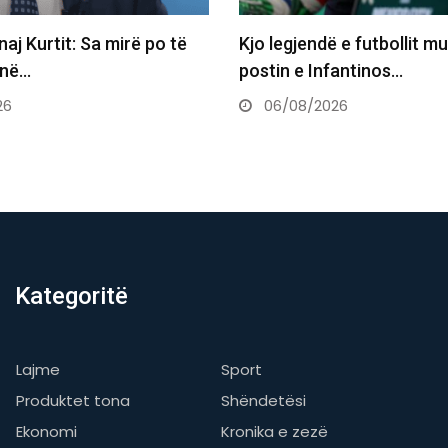
 e futbollit mund ta marrë
Basketbollistja transgjino
fantinos…
WNBA-në: Nëse më telefo
do…
26
06/08/2026
Kategoritë
Lajme
Sport
Produktet tona
Shëndetësi
Ekonomi
Kronika e zezë