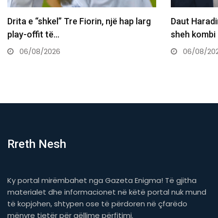
Daut Haradinaj Kurtit: Sa mirë po të
Kjo legjendë
sheh kombi në…
postin e In
06/08/2026
06/08/20
Rreth Nesh
Ky portal mirëmbahet nga Gazeta Enigma! Të gjitha
materialet dhe informacionet në këtë portal nuk mund
të kopjohen, shtypen ose të përdoren në çfarëdo
mënyre tjetër për qëllime përfitimi.