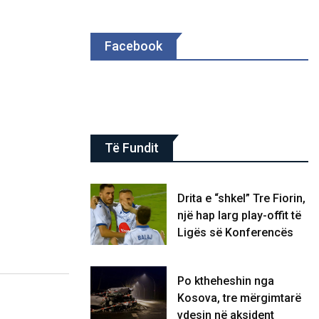
Facebook
Të Fundit
Drita e “shkel” Tre Fiorin,
një hap larg play-offit të
Ligës së Konferencës
Po ktheheshin nga
Kosova, tre mërgimtarë
vdesin në aksident