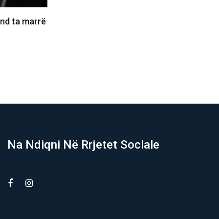
re e synon
Rrufeja vret një futbollist, plagos 12
nojnë, nuk
të tjerë në Tajlandë
05/08/2026
Na Ndiqni Në Rrjetet Sociale