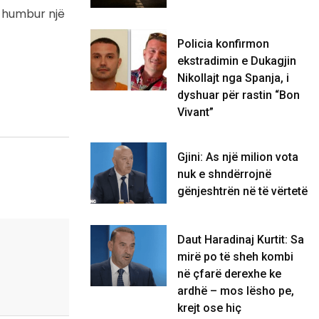
e humbur një
Policia konfirmon
ekstradimin e Dukagjin
Nikollajt nga Spanja, i
dyshuar për rastin “Bon
Vivant”
Gjini: As një milion vota
nuk e shndërrojnë
gënjeshtrën në të vërtetë
Daut Haradinaj Kurtit: Sa
mirë po të sheh kombi
në çfarë derexhe ke
ardhë – mos lësho pe,
krejt ose hiç