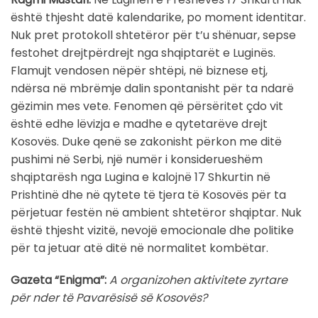
është thjesht datë kalendarike, po moment identitar.
Nuk pret protokoll shtetëror për t’u shënuar, sepse
festohet drejtpërdrejt nga shqiptarët e Luginës.
Flamujt vendosen nëpër shtëpi, në biznese etj,
ndërsa në mbrëmje dalin spontanisht për ta ndarë
gëzimin mes vete. Fenomen që përsëritet çdo vit
është edhe lëvizja e madhe e qytetarëve drejt
Kosovës. Duke qenë se zakonisht përkon me ditë
pushimi në Serbi, një numër i konsiderueshëm
shqiptarësh nga Lugina e kalojnë 17 Shkurtin në
Prishtinë dhe në qytete të tjera të Kosovës për ta
përjetuar festën në ambient shtetëror shqiptar. Nuk
është thjesht vizitë, nevojë emocionale dhe politike
për ta jetuar atë ditë në normalitet kombëtar.
Gazeta “Enigma”:
A organizohen aktivitete zyrtare
për nder të Pavarësisë së Kosovës?