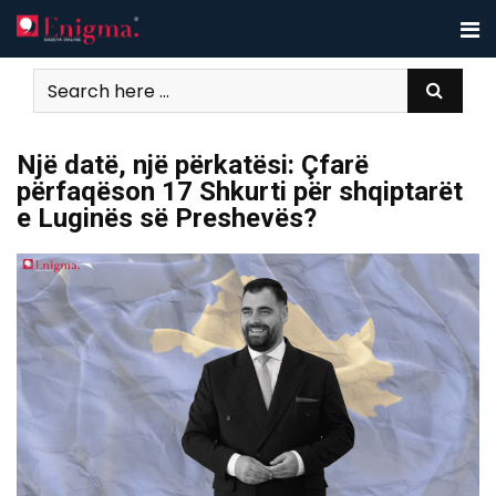
Skip
to
content
Një datë, një përkatësi: Çfarë
përfaqëson 17 Shkurti për shqiptarët
e Luginës së Preshevës?