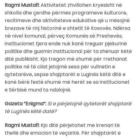
Ragmi Mustafi:
Aktivitetet zhvillohen kryesisht në
shkolla dhe çerdhe përmes programeve kulturore,
recitimeve dhe aktiviteteve edukative që u mësojnë
brezave të rinj historinë e shtetit të Kosovës. Ndërsa
në nivel komunal, përveç Komunës së Preshevës,
institucionet tjera ende nuk kanë treguar pjekurinë
politike dhe guximin institucional për ta shënuar këtë
ditë publikisht. Kjo tregon më shumë për rrethanat
politike në të cilat jetojmë sesa për vullnetin e
qytetarëve, sepse shqiptarët e Luginës këtë ditë e
kanë bërë festë shumë më herët se sa institucionet
e Sërbisë mund ta ndalojnë.
Gazeta “Enigma”:
Si e përjetojnë qytetarët shqiptarë
të Luginës këtë datë?
Ragmi Mustafi:
Kjo ditë përjetohet me krenari të
thellë dhe emocion të veçantë. Për shqiptarët e