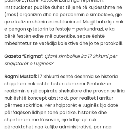
publike zyrtare. Autocenzura nga represioni.
Institucionet publike duhet të jenë të kujdesshme në
(mos) organizim dhe në përdorimin e simboleve, gjë
që e kufizon shënimin institucional. Megjithatë kjo nuk
e pengon qytetarin ta festojë – përkundrazi, e ka
bërë festën edhe më autentike, sepse është
mbështetur te vetëdija kolektive dhe jo te protokolli.
Gazeta “Enigma”:
Çfarë simbolike ka 17 Shkurti për
shqiptarët e Luginës?
Ragmi Mustafi:
17 Shkurti është dëshmia se historia
shqiptare nuk është histori dorëzimi. Simbolizon
realizimin e një aspirate shekullore dhe provon se liria
nuk është koncept abstrakt, por realitet i arritur
përmes sakrifice. Për shqiptarët e Luginës kjo datë
përfaqëson lidhjen tonë politike, historike dhe
shpirtërore me Kosovën, një lidhje që nuk
përcaktohet nga kufijtë administrativë, por nga