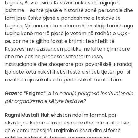
Luginës, Pavarësia e Kosovës nuk është ngjarje e
jashtme – është pjesë e historisë sonë personale dhe
familjare. Është pjesë e pandashme e festave të
Luginës. Një numër i konsiderueshëm shqiptarësh nga
Lugina kanë marrë pjesë jo vetëm në radhët e UÇK-
së, por në të gjitha fazat e krijimit të shtetit të
Kosovës: në rezistencën politike, në luftën çlirimtare
dhe më pas në proceset shtetformuese,
institucionale dhe shoqërore pas pavarësisë. Prandaj
kjo datë këtu nuk shihet si festë e shteti tjetër, por si
rezultat i një sakrifice të përbashkët kombëtare.
Gazeta “Enigma”:
A ka ndonjë pengesë institucionale
për organizimin e këtyre festave?
Ragmi Mustafi:
Nuk ekziston ndalim formal, por
ekzistojnë kufizime institucionale dhe administrative
që e pamundësojnë trajtimin e kësaj dite si festë