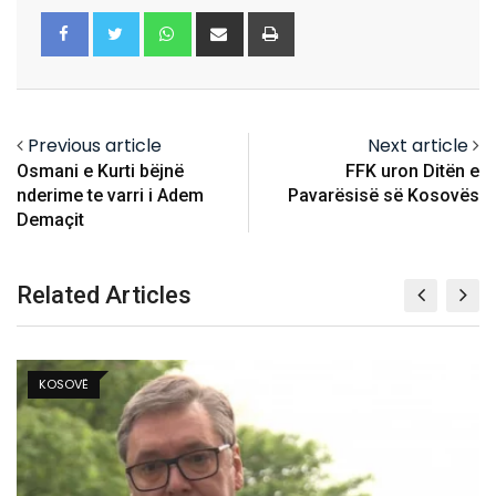
Whatsapp
Share
Print
via
Email
Previous article
Next article
Osmani e Kurti bëjnë
FFK uron Ditën e
nderime te varri i Adem
Pavarësisë së Kosovës
Demaçit
Related Articles
KOSOVË