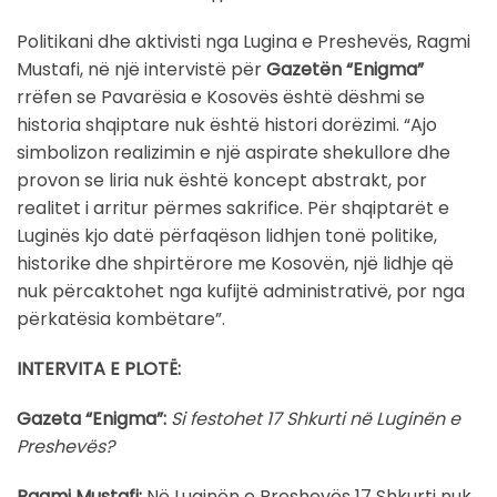
Politikani dhe aktivisti nga Lugina e Preshevës, Ragmi
Mustafi, në një intervistë për
Gazetën “Enigma”
rrëfen se Pavarësia e Kosovës është dëshmi se
historia shqiptare nuk është histori dorëzimi. “Ajo
simbolizon realizimin e një aspirate shekullore dhe
provon se liria nuk është koncept abstrakt, por
realitet i arritur përmes sakrifice. Për shqiptarët e
Luginës kjo datë përfaqëson lidhjen tonë politike,
historike dhe shpirtërore me Kosovën, një lidhje që
nuk përcaktohet nga kufijtë administrativë, por nga
përkatësia kombëtare”.
INTERVITA E PLOTË:
Gazeta “Enigma”:
Si festohet 17 Shkurti në Luginën e
Preshevës?
Ragmi Mustafi:
Në Luginën e Preshevës 17 Shkurti nuk