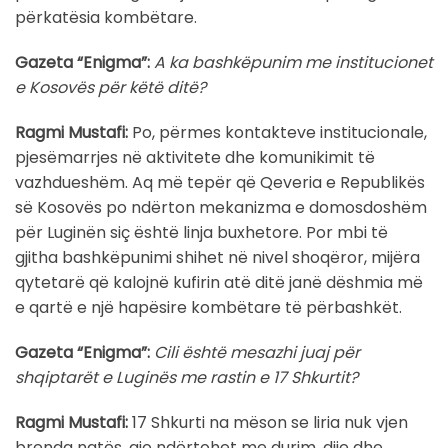
përkatësia kombëtare.
Gazeta “Enigma”:
A ka bashkëpunim me institucionet
e Kosovës për këtë ditë?
Ragmi Mustafi:
Po, përmes kontakteve institucionale,
pjesëmarrjes në aktivitete dhe komunikimit të
vazhdueshëm. Aq më tepër që Qeveria e Republikës
së Kosovës po ndërton mekanizma e domosdoshëm
për Luginën siç është linja buxhetore. Por mbi të
gjitha bashkëpunimi shihet në nivel shoqëror, mijëra
qytetarë që kalojnë kufirin atë ditë janë dëshmia më
e qartë e një hapësire kombëtare të përbashkët.
Gazeta “Enigma”:
Cili është mesazhi juaj për
shqiptarët e Luginës me rastin e 17 Shkurtit?
Ragmi Mustafi:
17 Shkurti na mëson se liria nuk vjen
brenda natës, ajo ndërtohet me durim, dije dhe