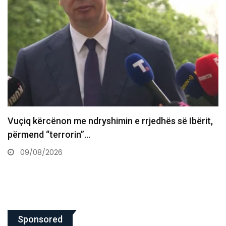
Vuçiq kërcënon me ndryshimin e rrjedhës së Ibërit,
përmend “terrorin”…
09/08/2026
Sponsored