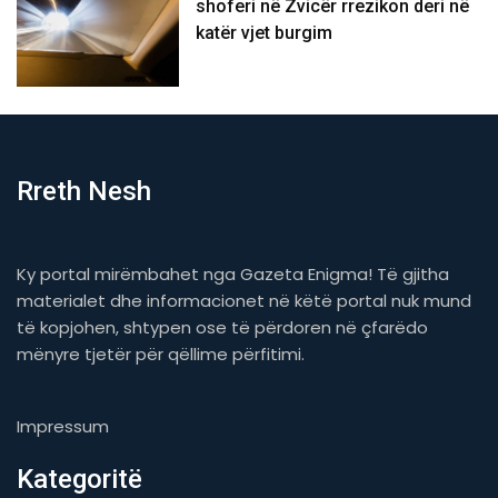
shoferi në Zvicër rrezikon deri në
katër vjet burgim
Rreth Nesh
Ky portal mirëmbahet nga Gazeta Enigma! Të gjitha
materialet dhe informacionet në këtë portal nuk mund
të kopjohen, shtypen ose të përdoren në çfarëdo
mënyre tjetër për qëllime përfitimi.
Impressum
Kategoritë