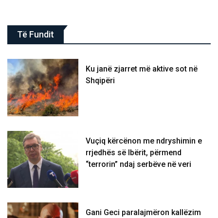
Të Fundit
Ku janë zjarret më aktive sot në
Shqipëri
Vuçiq kërcënon me ndryshimin e
rrjedhës së Ibërit, përmend
“terrorin” ndaj serbëve në veri
Gani Geci paralajmëron kallëzim