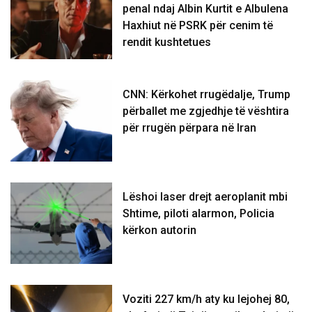
penal ndaj Albin Kurtit e Albulena
Haxhiut në PSRK për cenim të
rendit kushtetues
CNN: Kërkohet rrugëdalje, Trump
përballet me zgjedhje të vështira
për rrugën përpara në Iran
Lëshoi laser drejt aeroplanit mbi
Shtime, piloti alarmon, Policia
kërkon autorin
Voziti 227 km/h aty ku lejohej 80,