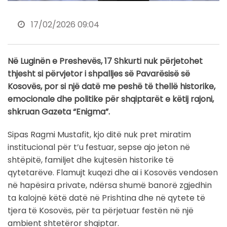
17/02/2026 09:04
Në Luginën e Preshevës, 17 Shkurti nuk përjetohet
thjesht si përvjetor i shpalljes së Pavarësisë së
Kosovës, por si një datë me peshë të thellë historike,
emocionale dhe politike për shqiptarët e këtij rajoni,
shkruan Gazeta “Enigma”.
Sipas Ragmi Mustafit, kjo ditë nuk pret miratim
institucional për t’u festuar, sepse ajo jeton në
shtëpitë, familjet dhe kujtesën historike të
qytetarëve. Flamujt kuqezi dhe ai i Kosovës vendosen
në hapësira private, ndërsa shumë banorë zgjedhin
ta kalojnë këtë datë në Prishtina dhe në qytete të
tjera të Kosovës, për ta përjetuar festën në një
ambient shtetëror shqiptar.