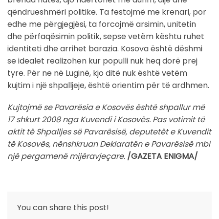
qëndrueshmëri politike. Ta festojmë me krenari, por
edhe me përgjegjësi, ta forcojmë arsimin, unitetin
dhe përfaqësimin politik, sepse vetëm kështu ruhet
identiteti dhe arrihet barazia. Kosova është dëshmi
se idealet realizohen kur populli nuk heq dorë prej
tyre. Për ne në Luginë, kjo ditë nuk është vetëm
kujtim i një shpalljeje, është orientim për të ardhmen.
Kujtojmë se Pavarësia e Kosovës është shpallur më
17 shkurt 2008 nga Kuvendi i Kosovës. Pas votimit të
aktit të Shpalljes së Pavarësisë, deputetët e Kuvendit
të Kosovës, nënshkruan Deklaratën e Pavarësisë mbi
një pergamenë mijëravjeçare.
/GAZETA ENIGMA/
You can share this post!