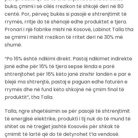
buka, çmimi i së cilës rrezikon të shkojë deri në 80
centë. Por, përveç bukës si pasojë e shtrenjtimit të
rrymës, rritje do të shënojë edhe produktet e tjera.
Pronari i një fabrike mishi në Kosovë, Labinot Talla tha
se çmimi i mishit rrezikon të rritet deri në 30% më
shumë.
“Po 16% është ndikimi direkt. Pastaj ndikimet indirekte
janë edhe për 16% të tjera sepse lënda e parë
shtrenjtohet për 16% këto janë zinxhir landën e par e
blejë ma shtrenjtë, pastaj e paguan edhe faturën e
rrymës dhe në fund këto shkojnë në çmim final të
produktit”, tha Talla.
Talla, ngre shqetësimin se për pasojë të shtrenjtimit
të energjisë elektrike, produkti i tij nuk do të mund të
shitet as në tregjet jashtë Kosovës për shkak të
çmimit të lartë që do të detyrohet t’ia vendosë.