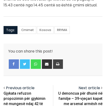
15.43 centë nga 14.45 centë sa është çmimi aktual.
Tags:
Cmimet
Kosova
RRYMA
You can share this post!
Whatsapp
Share
Print
via
Email
Previous article
Next article
Gjykata refuzon
U denoncua për dhunë në
propozimin për gjykimin
familje – 39-vjeçari kapet
në mungesë ndaj 42 të
me arsenal armësh në