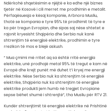
Ndërkohë shqetësimin e njëjtë e ka edhe një biznes
tjetër në Kosovë i cili merret me prodhimin e metalit.
Përfaqësuesja e kësaj kompanie, Arbnora Musliu,
thotë se kompania e tyre 95% të prodhimit të tyre e
ka për tregun Evropian, dhe sipas saj nëse shtetet e
rajonit kryesisht Shqipëria dhe Serbia nuk kanë
shtrenjtim të energjisë elektrike, prodhimin e tyre
rrezikon të mos e blejë askush.
“ Mua çmimi më rritet aq sa është rritë energjia
elektrike, unë prodhojë metal 95% të tregut e kam në
Evropë dhe krejt punët më duhet t’i kryej me energji
elektrike. Nëse Serbia nuk ka shtrenjtim të energjisë
elektrike, Shqipëria nuk ka shtrenjtim të energjisë
elektrike produkti jem humb në tregjet Evropiane
sepse bëhet shumë i shtrenjtë”, tha Musliu për RTV 21.
Kundër shtrenjtimit të energjisë elektrike në Prishtinë