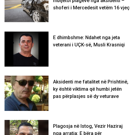
mbijetoi plagëve nga aksidenti –
shoferi i Mercedesit vetëm 16 vjeç
E dhimbshme: Ndahet nga jeta
veterani i UÇK-së, Musli Krasniqi
Aksidenti me fatalitet në Prishtinë,
ky është viktima që humbi jetën
pas përplasjes së dy veturave
Plagosja në Istog, Vezir Haziraj
nga arratia: E bëra për