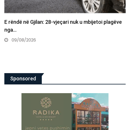
E dhimbshme: Ndahet nga jeta veterani i UÇK-së,
Musli Krasniqi
09/08/2026
Sponsored