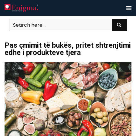
Skip
to
content
Pas çmimit të bukës, pritet shtrenjtimi
edhe i produkteve tjera