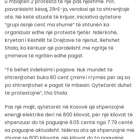
u mbajtën 2 protesta të një pas njëshme. Por,
pavarësisht kësaj, ZRrE-ja, vendosi që ta shtrenjtojë
atë. Në këtë situatë të krijuar, iniciativa qytetare
“grupi asnjë cent ma shumë” të shtunën ka
organizuar edhe një protestë tjetër. Ndërkohë,
kryetari i Këshillit të Drejtave të njeriut, Behxhet
Shala, ka kërkuar që paralelisht me ngritje të
çmimeve të ngritën edhe pagat.
“Të bëhet indeksimi i pagave. Nuk mundet të
shtrenjtohet buka 80 cent çmimi i rrymës për aq sa
po shtrenjtohet e pagat të mbesin. Qytetarët duhet
të protestojnë”, tha Shala.
Pas një majit, qytetarët në Kosovë që shpenzojnë
energji elektrike deri në 800 kilovat, për një kilovat të
shpenzuar do të paguajnë 9.05 centë nga 7.79 centë
sa paguajnë aktualisht. Ndërsa ata që shpenzojnë më
shumë se 800 kilovatë, një kilovat do ta paguajnë