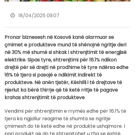
18/04/2025 09:07
Pronar biznesesh në Kosovë kanë alarmuar se
çmimet e produkteve mund të shënojnë ngritje deri
në 30% më shumë si shkak i shtrenjtimit të energjisë
elektrike. Sipas tyre, shtrenjtimi për 16.1% ndikon
drejtë për së drejti në prodhime të tyre ndërsa edhe
16% të tjera si pasojë e ndikimit indirekt të
produkteve. Në anën tjetër, Këshilli i të drejtave të
njeriut ka bërë thirrje që të ketë rritje të pagave
krahas shtrenjtimit të produkteve
Vendimi për shtrenjtimin e rrymës edhe për 16.1% të
tjera ka ngjallur reagime të shumta se ngritje
çmimesh do të ketë edhe në produkte ushqimore. I
pari produkt që do të shtrenjtohet u tha se është