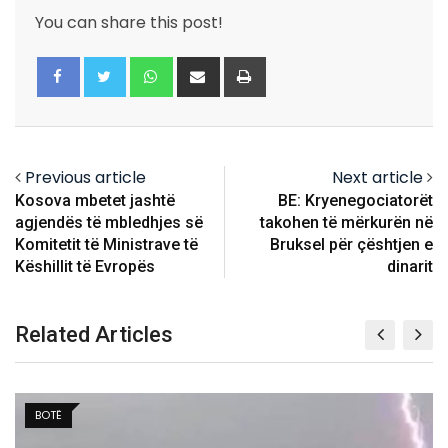
You can share this post!
Whatsapp
Share
Print
via
Email
Previous article
Next article
Kosova mbetet jashtë
BE: Kryenegociatorët
agjendës të mbledhjes së
takohen të mërkurën në
Komitetit të Ministrave të
Bruksel për çështjen e
Këshillit të Evropës
dinarit
Related Articles
BALLINA 5