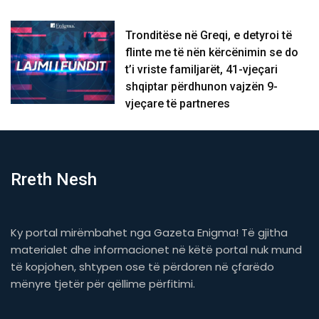
Tronditëse në Greqi, e detyroi të
flinte me të nën kërcënimin se do
t’i vriste familjarët, 41-vjeçari
shqiptar përdhunon vajzën 9-
vjeçare të partneres
Rreth Nesh
Ky portal mirëmbahet nga Gazeta Enigma! Të gjitha
materialet dhe informacionet në këtë portal nuk mund
të kopjohen, shtypen ose të përdoren në çfarëdo
mënyre tjetër për qëllime përfitimi.