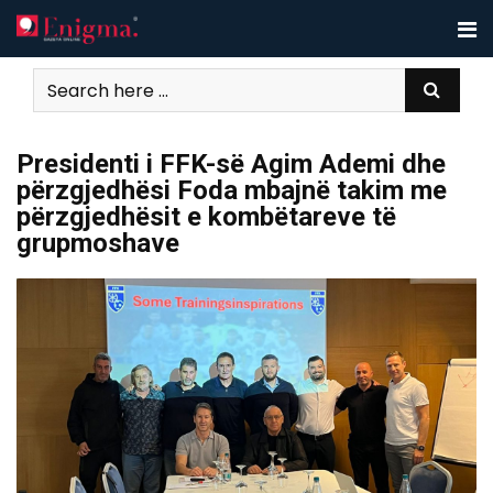
Skip
to
content
Presidenti i FFK-së Agim Ademi dhe
përzgjedhësi Foda mbajnë takim me
përzgjedhësit e kombëtareve të
grupmoshave