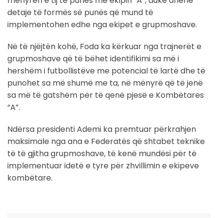
mënyrën e tij të punës me ekipin “A”, duke dhënë
detaje të formës së punës që mund të
implementohen edhe nga ekipet e grupmoshave.
Në të njëjtën kohë, Foda ka kërkuar nga trajnerët e
grupmoshave që të bëhet identifikimi sa më i
hershëm i futbollistëve me potencial të lartë dhe të
punohet sa më shumë me ta, në mënyrë që të jenë
sa më të gatshëm për të qenë pjesë e Kombëtares
“A”.
Ndërsa presidenti Ademi ka premtuar përkrahjen
maksimale nga ana e Federatës që shtabet teknike
të të gjitha grupmoshave, të kenë mundësi për të
implementuar idetë e tyre për zhvillimin e ekipeve
kombëtare.