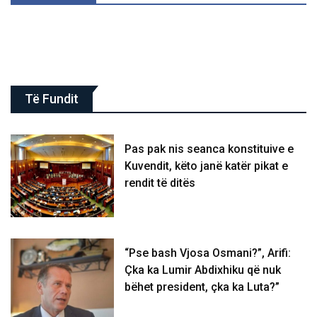
Të Fundit
Pas pak nis seanca konstituive e
Kuvendit, këto janë katër pikat e
rendit të ditës
“Pse bash Vjosa Osmani?”, Arifi:
Çka ka Lumir Abdixhiku që nuk
bëhet president, çka ka Luta?”