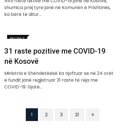
545 raste aktive me COVID-19 janë në Kosovë,
shumica prej tyre janë në Komunën e Prishtinës,
ka bërë të ditur…
BALLINA 3
31 raste pozitive me COVID-19
në Kosovë
Ministria e Shëndetësisë ka njoftuar se në 24 orët
e fundit janë regjistruar 31 raste të reja me
COVID-19. Gjatë…
1
2
3
21