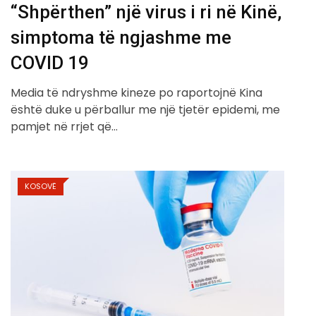
“Shpërthen” një virus i ri në Kinë,
simptoma të ngjashme me
COVID 19
Media të ndryshme kineze po raportojnë Kina
është duke u përballur me një tjetër epidemi, me
pamjet në rrjet që…
KOSOVË