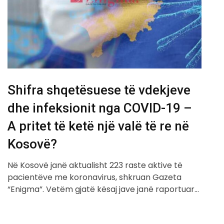
Shifra shqetësuese të vdekjeve
dhe infeksionit nga COVID-19 –
A pritet të ketë një valë të re në
Kosovë?
Në Kosovë janë aktualisht 223 raste aktive të
pacientëve me koronavirus, shkruan Gazeta
“Enigma”. Vetëm gjatë kësaj jave janë raportuar…