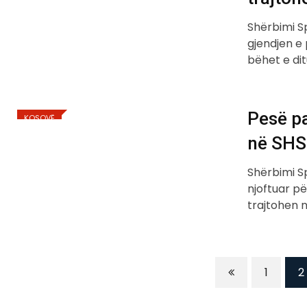
Shërbimi Sp
gjendjen e
bëhet e dit
Pesë p
KOSOVË
në SH
Shërbimi Sp
njoftuar p
trajtohen 
1
2