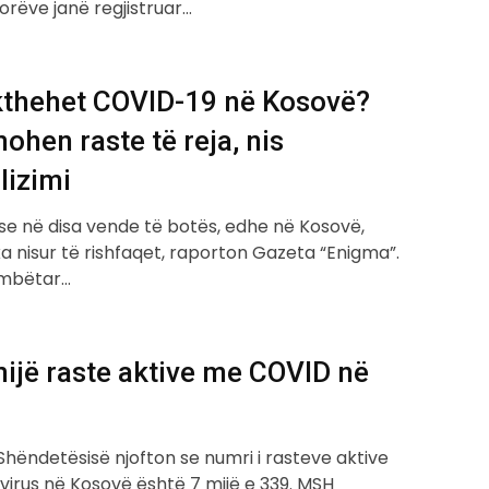
orëve janë regjistruar…
ikthehet COVID-19 në Kosovë?
ohen raste të reja, nis
lizimi
rse në disa vende të botës, edhe në Kosovë,
a nisur të rishfaqet, raporton Gazeta “Enigma”.
Kombëtar…
ijë raste aktive me COVID në
 Shëndetësisë njofton se numri i rasteve aktive
irus në Kosovë është 7 mijë e 339. MSH