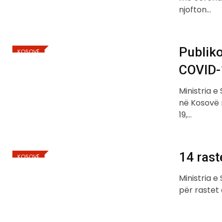
njofton…
Publiko
KOSOVË
COVID-
Ministria e
në Kosovë 
19,…
14 rast
KOSOVË
Ministria e
për rastet 