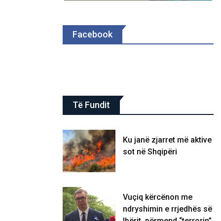
Facebook
Të Fundit
Ku janë zjarret më aktive
sot në Shqipëri
Vuçiq kërcënon me
ndryshimin e rrjedhës së
Ibërit, përmend “terrorin”