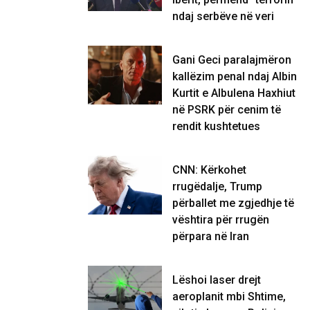
ndaj serbëve në veri
Gani Geci paralajmëron
kallëzim penal ndaj Albin
Kurtit e Albulena Haxhiut
në PSRK për cenim të
rendit kushtetues
CNN: Kërkohet
rrugëdalje, Trump
përballet me zgjedhje të
vështira për rrugën
përpara në Iran
Lëshoi laser drejt
aeroplanit mbi Shtime,