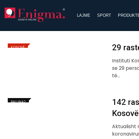
Skip
to
LAJME
SPORT
PRODUKT
content
29 rast
KOSOVË
Instituti K
se 29 pers
të…
142 ras
BALLINA2
Kosovë
Aktualisht
koronavirus