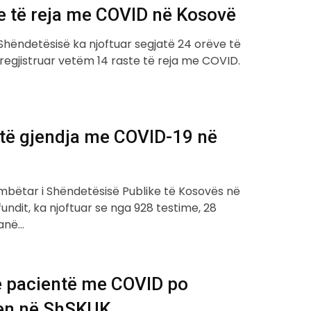
e të reja me COVID në Kosovë
 Shëndetësisë ka njoftuar segjatë 24 orëve të
 regjistruar vetëm 14 raste të reja me COVID.
htë gjendja me COVID-19 në
ombëtar i Shëndetësisë Publike të Kosovës në
fundit, ka njoftuar se nga 928 testime, 28
kanë…
ë pacientë me COVID po
hen në ShSKUK