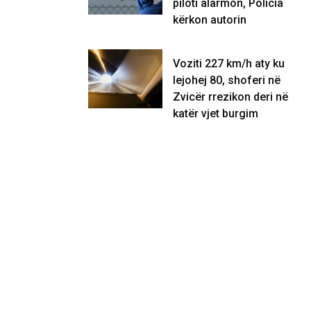
piloti alarmon, Policia
kërkon autorin
Voziti 227 km/h aty ku
lejohej 80, shoferi në
Zvicër rrezikon deri në
katër vjet burgim