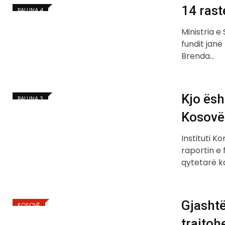
14 rast
BALLINA 4
Ministria e
fundit janë
Brenda…
Kjo ës
BALLINA 3
Kosovë
Instituti K
raportin e 
qytetarë 
Gjasht
KOSOVË
trajto