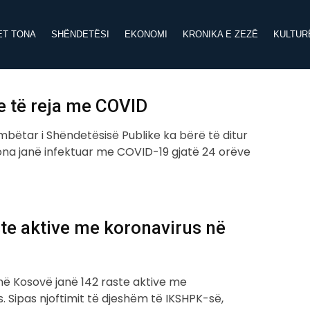
ET TONA
SHËNDETËSI
EKONOMI
KRONIKA E ZEZË
KULTUR
e të reja me COVID
ombëtar i Shëndetësisë Publike ka bërë të ditur
ona janë infektuar me COVID-19 gjatë 24 orëve
te aktive me koronavirus në
 në Kosovë janë 142 raste aktive me
. Sipas njoftimit të djeshëm të IKSHPK-së,