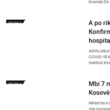
brenda 24 
A po r
BALLINA 3
Konfirm
hospita
Ashtu siku
COVID-19 k
Instituti 
Mbi 7 m
BALLINA 4
Kosovë
Ministria e
me coronav