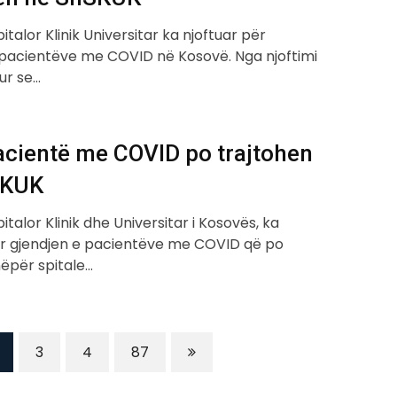
italor Klinik Universitar ka njoftuar për
 pacientëve me COVID në Kosovë. Nga njoftimi
ur se…
acientë me COVID po trajtohen
SKUK
italor Klinik dhe Universitar i Kosovës, ka
ër gjendjen e pacientëve me COVID që po
nëpër spitale…
3
4
87