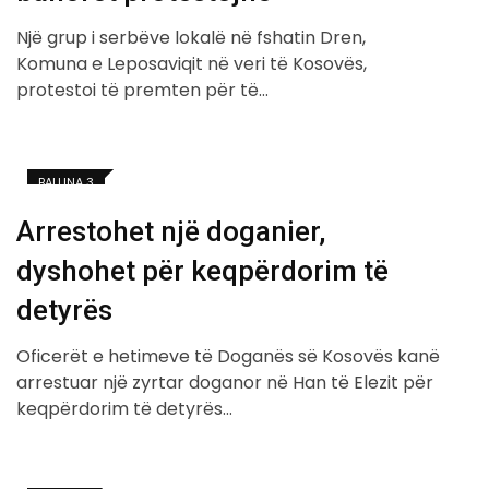
Një grup i serbëve lokalë në fshatin Dren,
Komuna e Leposaviqit në veri të Kosovës,
protestoi të premten për të…
BALLINA 3
Arrestohet një doganier,
dyshohet për keqpërdorim të
detyrës
Oficerët e hetimeve të Doganës së Kosovës kanë
arrestuar një zyrtar doganor në Han të Elezit për
keqpërdorim të detyrës…