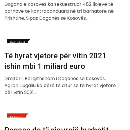
Dogana e Kosovës ka sekuestruar 482 llojeve të
barnave të kontrabanduara në tri barnatore në
Prishtinë. Sipas Doganës së Kosovës,…
BALLINA 4
Të hyrat vjetore për vitin 2021
ishin mbi 1 miliard euro
Drejtori i Përgjithshëm i Doganës së Kosovës,
Agron Llugaliu ka bërë të ditur se të hyrat vjetore
për vitin 2021,…
KOSOVË
Dogana do t’i sigurojë buxhetit