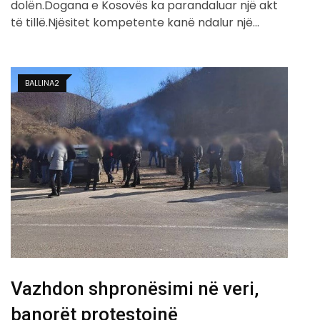
dolën.Dogana e Kosovës ka parandaluar një akt
të tillë.Njësitet kompetente kanë ndalur një…
BALLINA2
Vazhdon shpronësimi në veri,
banorët protestojnë