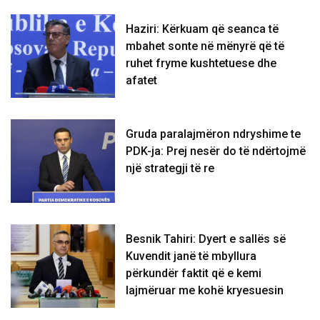
Haziri: Kërkuam që seanca të
mbahet sonte në mënyrë që të
ruhet fryme kushtetuese dhe
afatet
Gruda paralajmëron ndryshime te
PDK-ja: Prej nesër do të ndërtojmë
një strategji të re
Besnik Tahiri: Dyert e sallës së
Kuvendit janë të mbyllura
përkundër faktit që e kemi
lajmëruar me kohë kryesuesin