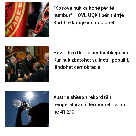
“Kosova nuk ka kohë për të
humbur” – OVL UÇK i bën thirrje
Kurtit të krijojë institucionet
Haziri bën thirrje për bashkëpunim:
Kur nuk zbatohet vullneti i popullit,
lëndohet demokracia
Austria shënon rekord të ri
temperaturash, termometri arrin
në 41.2°C