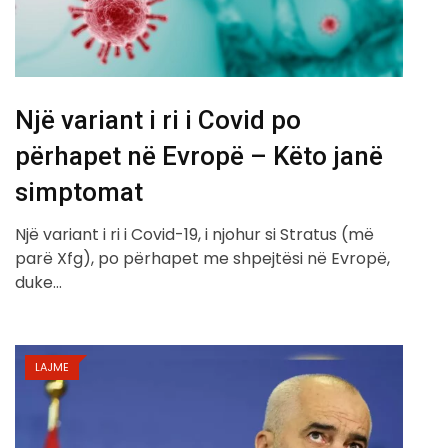
Një variant i ri i Covid po
përhapet në Evropë – Këto janë
simptomat
Një variant i ri i Covid-19, i njohur si Stratus (më
parë Xfg), po përhapet me shpejtësi në Evropë,
duke…
LAJME