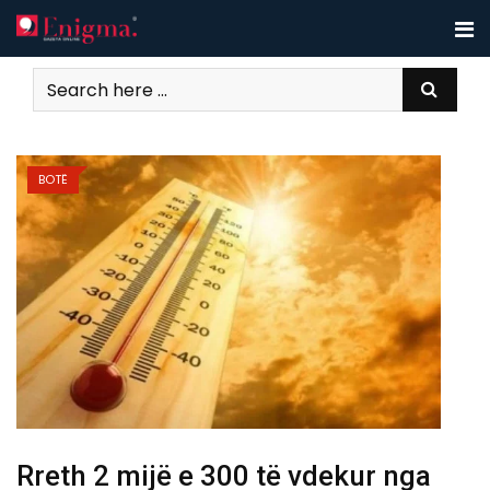
Skip
to
content
BOTË
Rreth 2 mijë e 300 të vdekur nga