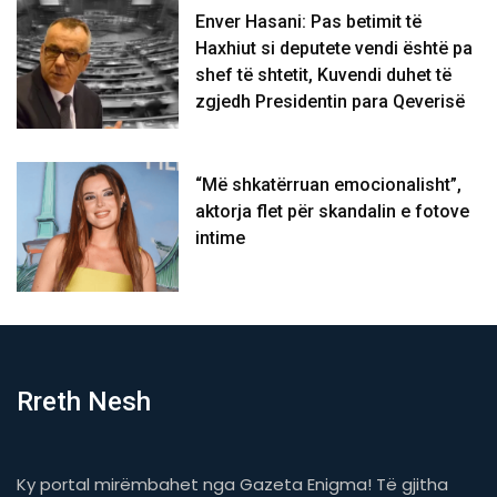
Enver Hasani: Pas betimit të
Haxhiut si deputete vendi është pa
shef të shtetit, Kuvendi duhet të
zgjedh Presidentin para Qeverisë
“Më shkatërruan emocionalisht”,
aktorja flet për skandalin e fotove
intime
Rreth Nesh
Ky portal mirëmbahet nga Gazeta Enigma! Të gjitha