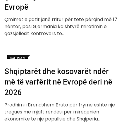
Evropë
Çmimet e gazit janë rritur për tetë përqind më 17
nëntor, pasi Gjermania ka shtyrë miratimin e
gazsjellësit kontrovers të…
BALLINA 3
Shqiptarët dhe kosovarët ndër
më të varfërit në Evropë deri në
2026
Prodhimi i Brendshëm Bruto për frymë është një
tregues me mjaft rëndësi për mirëqenien
ekonomike të një popullsie dhe Shqipëria…