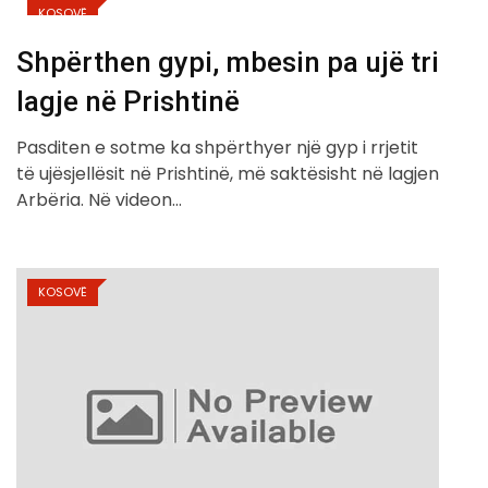
KOSOVË
Shpërthen gypi, mbesin pa ujë tri
lagje në Prishtinë
Pasditen e sotme ka shpërthyer një gyp i rrjetit
të ujësjellësit në Prishtinë, më saktësisht në lagjen
Arbëria. Në videon…
KOSOVË