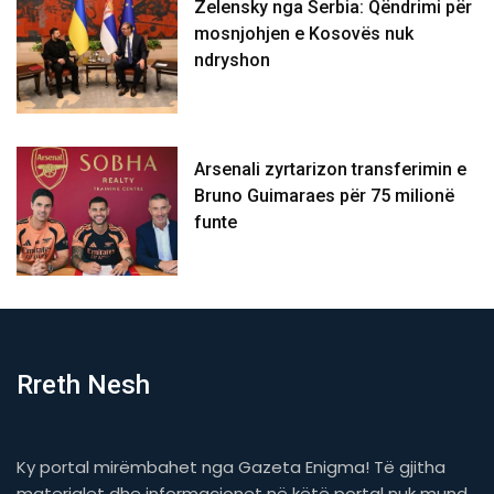
Zelensky nga Serbia: Qëndrimi për
mosnjohjen e Kosovës nuk
ndryshon
Arsenali zyrtarizon transferimin e
Bruno Guimaraes për 75 milionë
funte
Rreth Nesh
Ky portal mirëmbahet nga Gazeta Enigma! Të gjitha
materialet dhe informacionet në këtë portal nuk mund