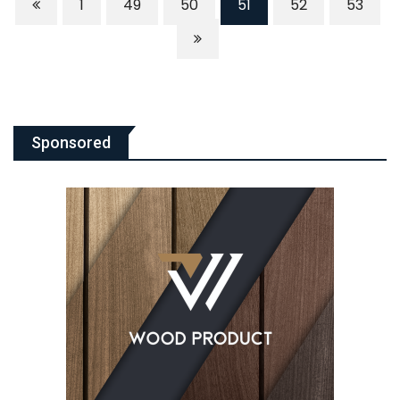
1
49
50
51
52
53
Sponsored