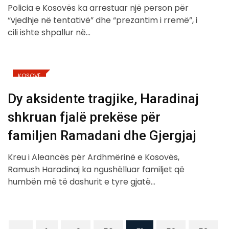
Policia e Kosovës ka arrestuar një person për
“vjedhje në tentativë” dhe “prezantim i rremë”, i
cili ishte shpallur në…
KOSOVË
Dy aksidente tragjike, Haradinaj
shkruan fjalë prekëse për
familjen Ramadani dhe Gjergjaj
Kreu i Aleancës për Ardhmërinë e Kosovës,
Ramush Haradinaj ka ngushëlluar familjet që
humbën më të dashurit e tyre gjatë…