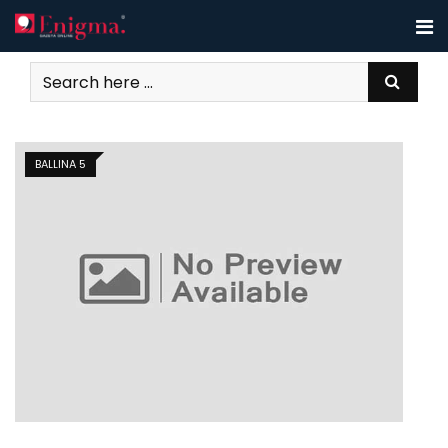
Skip
to
content
BALLINA 5