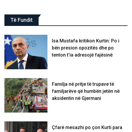
Të Fundit
Isa Mustafa kritikon Kurtin: Po i
bën presion opozitës dhe po
tenton t’ia adresojë fajësinë
​Familja në pritje të trupave të
familjarëve që humbën jetën në
aksidentin në Gjermani
Çfarë mesazhi po çon Kurti para