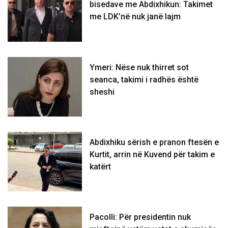
bisedave me Abdixhikun: Takimet
me LDK’në nuk janë lajm
Ymeri: Nëse nuk thirret sot
seanca, takimi i radhës është
sheshi
Abdixhiku sërish e pranon ftesën e
Kurtit, arrin në Kuvend për takim e
katërt
Pacolli: Për presidentin nuk