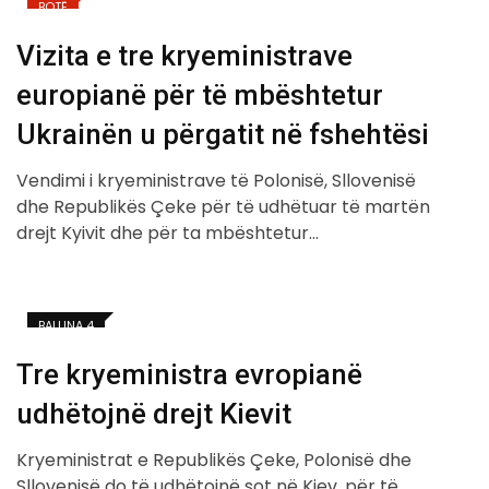
BOTË
Vizita e tre kryeministrave
europianë për të mbështetur
Ukrainën u përgatit në fshehtësi
Vendimi i kryeministrave të Polonisë, Sllovenisë
dhe Republikës Çeke për të udhëtuar të martën
drejt Kyivit dhe për ta mbështetur…
BALLINA 4
Tre kryeministra evropianë
udhëtojnë drejt Kievit
Kryeministrat e Republikës Çeke, Polonisë dhe
Sllovenisë do të udhëtojnë sot në Kiev, për të