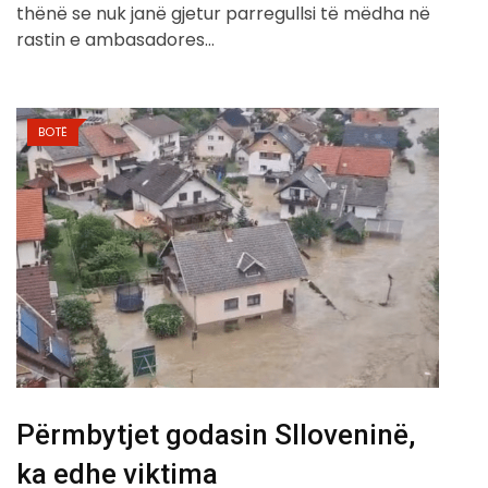
thënë se nuk janë gjetur parregullsi të mëdha në
rastin e ambasadores…
BOTË
Përmbytjet godasin Slloveninë,
ka edhe viktima