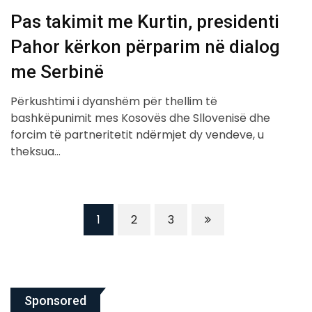
Pas takimit me Kurtin, presidenti
Pahor kërkon përparim në dialog
me Serbinë
Përkushtimi i dyanshëm për thellim të
bashkëpunimit mes Kosovës dhe Sllovenisë dhe
forcim të partneritetit ndërmjet dy vendeve, u
theksua…
1
2
3
Sponsored