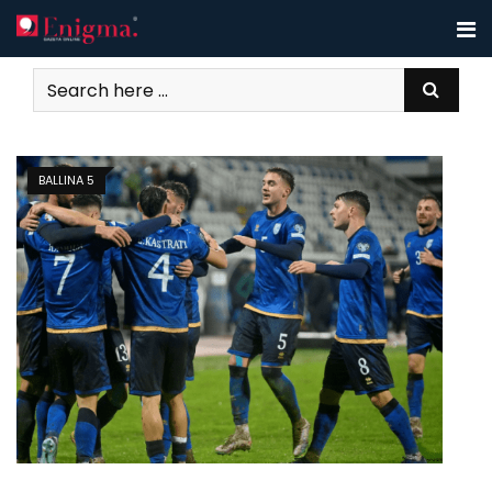
Skip
to
content
BALLINA 5