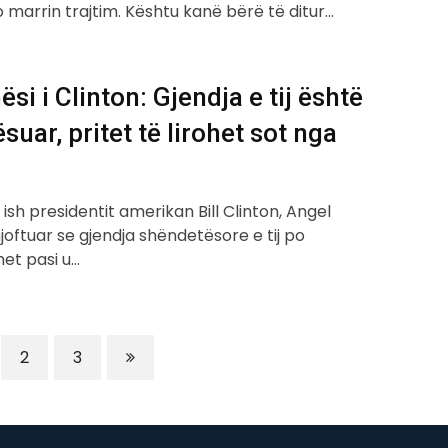
o marrin trajtim. Kështu kanë bërë të ditur…
si i Clinton: Gjendja e tij është
suar, pritet të lirohet sot nga
 ish presidentit amerikan Bill Clinton, Angel
joftuar se gjendja shëndetësore e tij po
et pasi u…
2
3