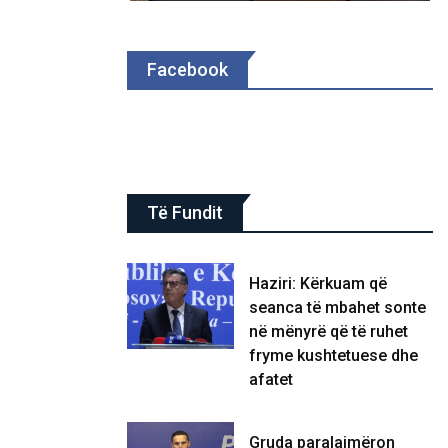
Facebook
Të Fundit
Haziri: Kërkuam që
seanca të mbahet sonte
në mënyrë që të ruhet
fryme kushtetuese dhe
afatet
Gruda paralajmëron