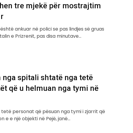
hen tre mjekë për mostrajtim
r
është ankuar në polici se pas lindjes së gruas
italin e Prizrenit, pas disa minutave…
 nga spitali shtatë nga tetë
ët që u helmuan nga tymi në
tetë personat që pësuan nga tymi i zjarrit që
n e e një objekti në Pejë, janë…