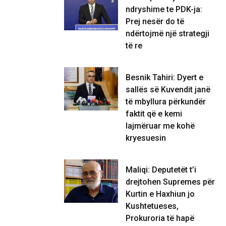
ndryshime te PDK-ja:
Prej nesër do të
ndërtojmë një strategji
të re
Besnik Tahiri: Dyert e
sallës së Kuvendit janë
të mbyllura përkundër
faktit që e kemi
lajmëruar me kohë
kryesuesin
Maliqi: Deputetët t’i
drejtohen Supremes për
Kurtin e Haxhiun jo
Kushtetueses,
Prokuroria të hapë