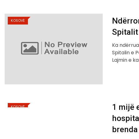
Ndërron
KOSOVË
Spitalit
Ka ndërrua
Spitalin e 
Lajmin e k
1 mijë 
KOSOVË
hospita
brenda