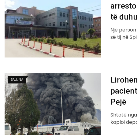
arresto
të duhu
Një person 
së tij në Sp
Lirohen
BALLINA
pacient
Pejë
Shtatë nga 
kaploi depo