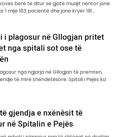
jakovës bërë të ditur se gjatë muajit nëntor janë
ar 1 mijë 163 pacientë dhe janë kryer 191…
 i plagosur në Gllogjan pritet
et nga spitali sot ose të
ën
lagosur nga ngjarja në Gllogjan të premten,
endje të mirë shëndetësore. Spitali i Pejës ka
të gjendja e nxënësit të
r në Spitalin e Pejës
 që mbeti i plagosur nga të shtënat në drejtim