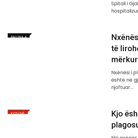
Spitali i G
hospitalizu
Nxënësi
BALLINA 4
të liroh
mërkur
Nxënësi i p
është në gj
njoftuar…
Kjo ësh
KOSOVË
plagosu
Një nxënës