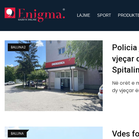
Skip
to
LAJME
SPORT
PRODUKT
content
Policia
BALLINA2
vjeçar 
Spitalin
Në orët e m
dy vjeçar 
Vdes fo
BALLINA