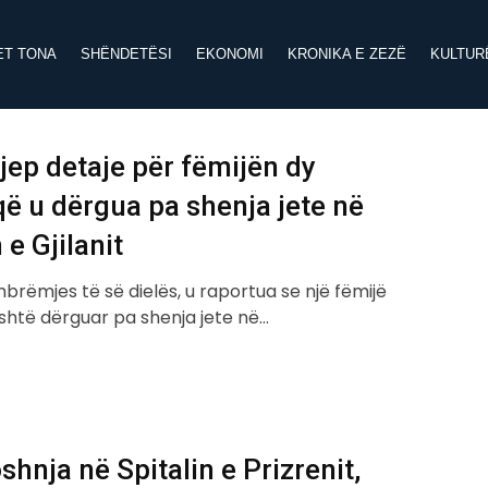
ET TONA
SHËNDETËSI
EKONOMI
KRONIKA E ZEZË
KULTUR
 jep detaje për fëmijën dy
që u dërgua pa shenja jete në
 e Gjilanit
brëmjes të së dielës, u raportua se një fëmijë
është dërguar pa shenja jete në…
shnja në Spitalin e Prizrenit,