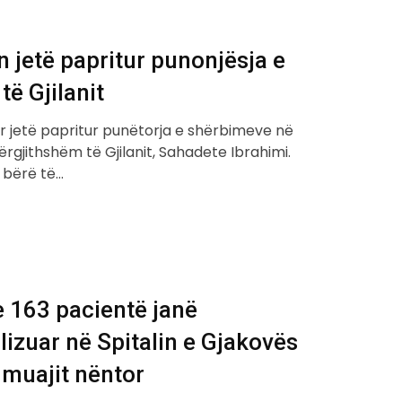
 jetë papritur punonjësja e
 të Gjilanit
r jetë papritur punëtorja e shërbimeve në
Përgjithshëm të Gjilanit, Sahadete Ibrahimi.
a bërë të…
e 163 pacientë janë
lizuar në Spitalin e Gjakovës
 muajit nëntor