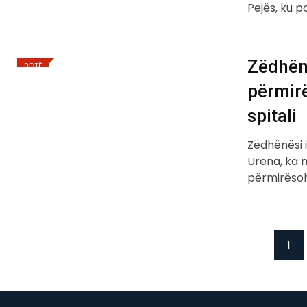
Pejës, ku p
Zëdhënë
BOTË
përmirë
spitali
Zëdhënësi i
Urena, ka n
përmirësoh
1