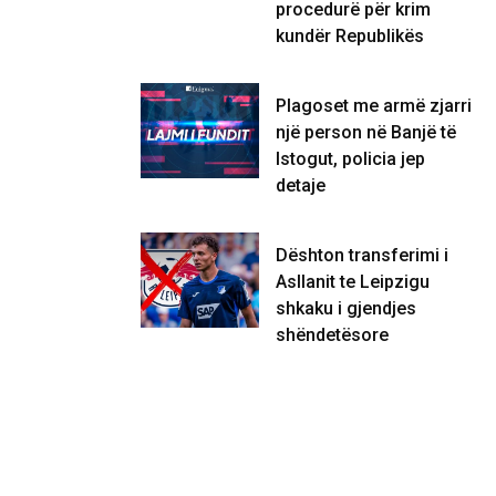
procedurë për krim
kundër Republikës
Plagoset me armë zjarri
një person në Banjë të
Istogut, policia jep
detaje
Dështon transferimi i
Asllanit te Leipzigu
shkaku i gjendjes
shëndetësore