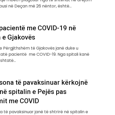
obusi në Deçan më 26 nëntor, është…
 pacientë me COVID-19 në
n e Gjakovës
 e Përgjithshëm të Gjakovës janë duke u
htatë pacientë me COVID-19. Nga spitali kanë
 shtatë…
sona të pavaksinuar kërkojnë
 në spitalin e Pejës pas
imit me COVID
 të pavaksinuar janë të shtrirë në spitalin e