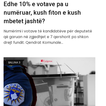
Edhe 10% e votave pa u
numëruar, kush fiton e kush
mbetet jashtë?
Numërimi i votave të kandidatëve për deputetë
që garuan në zgjedhjet e 7 qershorit po shkon
drejt fundit. Qendrat Komunale…
BALLINA 3