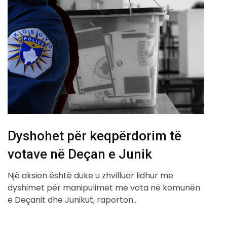
Dyshohet për keqpërdorim të
votave në Deçan e Junik
Një aksion është duke u zhvilluar lidhur me
dyshimet për manipulimet me vota në komunën
e Deçanit dhe Junikut, raporton…