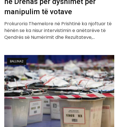
në Drenas për dyshimet për
manipulim të votave
Prokuroria Themelore në Prishtinë ka njoftuar të
hënën se ka nisur intervistimin e anëtarëve të
Qendrës së Numërimit dhe Rezultateve,…
BALLINA2