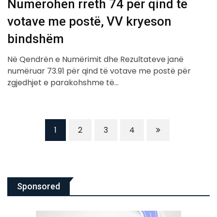
Numërohen rreth 74 për qind të
votave me postë, VV kryeson
bindshëm
Në Qendrën e Numërimit dhe Rezultateve janë
numëruar 73.91 për qind të votave me postë për
zgjedhjet e parakohshme të…
1
2
3
4
Sponsored