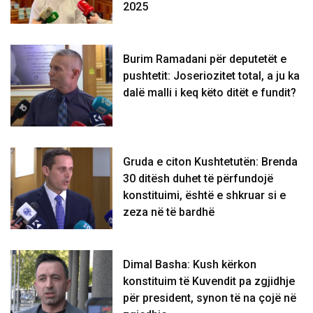
2025
Burim Ramadani për deputetët e
pushtetit: Joseriozitet total, a ju ka
dalë malli i keq këto ditët e fundit?
Gruda e citon Kushtetutën: Brenda
30 ditësh duhet të përfundojë
konstituimi, është e shkruar si e
zeza në të bardhë
Dimal Basha: Kush kërkon
konstituim të Kuvendit pa zgjidhje
për president, synon të na çojë në