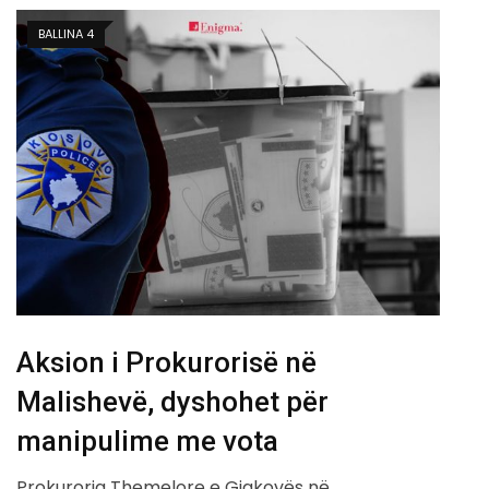
BALLINA 4
Aksion i Prokurorisë në
Malishevë, dyshohet për
manipulime me vota
Prokuroria Themelore e Gjakovës në