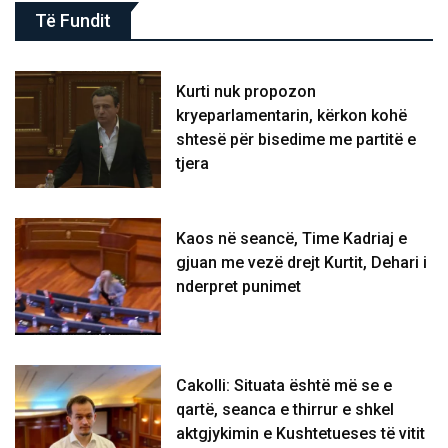
Të Fundit
Kurti nuk propozon
kryeparlamentarin, kërkon kohë
shtesë për bisedime me partitë e
tjera
Kaos në seancë, Time Kadriaj e
gjuan me vezë drejt Kurtit, Dehari i
nderpret punimet
Cakolli: Situata është më se e
qartë, seanca e thirrur e shkel
aktgjykimin e Kushtetueses të vitit