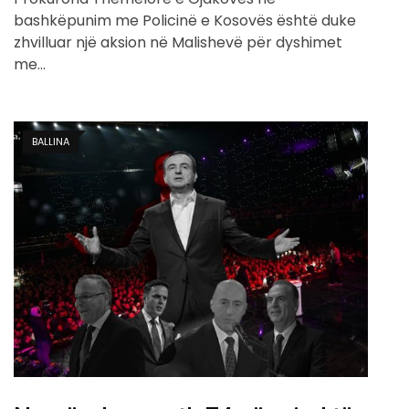
bashkëpunim me Policinë e Kosovës është duke
zhvilluar një aksion në Malishevë për dyshimet
me…
BALLINA