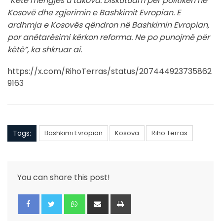
“Këtë mëngjes u takova. Diskutuam për politikën në
Kosovë dhe zgjerimin e Bashkimit Evropian. E
ardhmja e Kosovës qëndron në Bashkimin Evropian,
por anëtarësimi kërkon reforma. Ne po punojmë për
këtë”, ka shkruar ai.
https://x.com/RihoTerras/status/207444923735862
9163
Tags:
Bashkimi Evropian
Kosova
Riho Terras
You can share this post!
Whatsapp
Share
Print
via