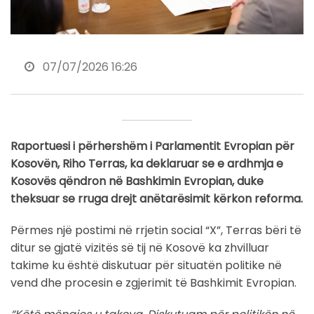
07/07/2026 16:26
Raportuesi i përhershëm i Parlamentit Evropian për
Kosovën, Riho Terras, ka deklaruar se e ardhmja e
Kosovës qëndron në Bashkimin Evropian, duke
theksuar se rruga drejt anëtarësimit kërkon reforma.
Përmes një postimi në rrjetin social “X”, Terras bëri të
ditur se gjatë vizitës së tij në Kosovë ka zhvilluar
takime ku është diskutuar për situatën politike në
vend dhe procesin e zgjerimit të Bashkimit Evropian.