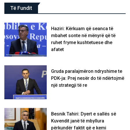
Të Fundit
Haziri: Kërkuam që seanca të
mbahet sonte në mënyrë që të
ruhet fryme kushtetuese dhe
afatet
Gruda paralajmëron ndryshime te
PDK-ja: Prej nesër do të ndërtojmë
një strategji të re
Besnik Tahiri: Dyert e sallës së
Kuvendit janë të mbyllura
përkundër faktit që e kemi