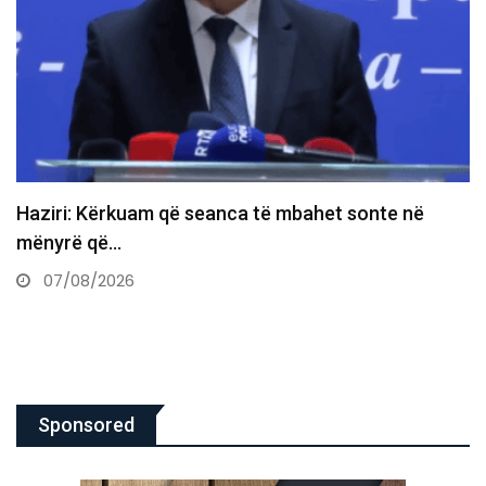
Gruda paralajmëron ndryshime te PDK-ja: Prej nesër
do të ndërtojmë…
07/08/2026
Sponsored