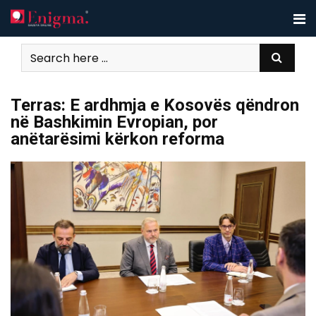
Skip
to
content
Terras: E ardhmja e Kosovës qëndron
në Bashkimin Evropian, por
anëtarësimi kërkon reforma