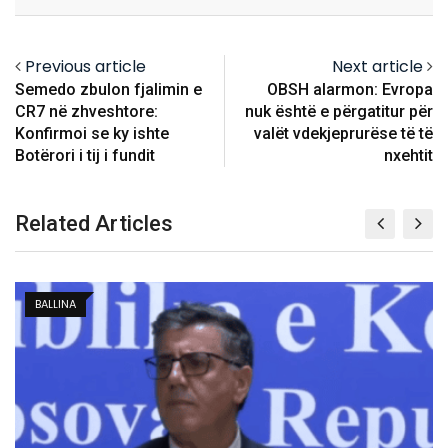
Email
Previous article
Next article
Semedo zbulon fjalimin e
OBSH alarmon: Evropa
CR7 në zhveshtore:
nuk është e përgatitur për
Konfirmoi se ky ishte
valët vdekjeprurëse të të
Botërori i tij i fundit
nxehtit
Related Articles
KOSOVË