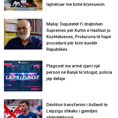
lajmëruar me kohë kryesuesin
Maliqi: Deputetët t’i drejtohen
Supremes për Kurtin e Haxhiun jo
Kushtetueses, Prokuroria të hapë
procedurë për krim kundër
Republikës
Plagoset me armë zjarri një
person në Banjë të Istogut, policia
jep detaje
Dështon transferimi i Asllanit te
Leipzigu shkaku i gjendjes
shëndetësore