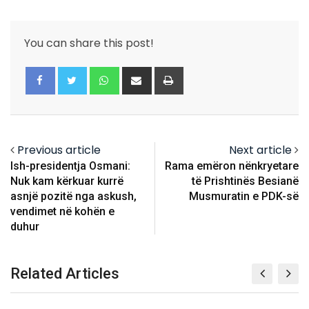
You can share this post!
Whatsapp
Share
Print
via
Email
Previous article
Next article
Ish-presidentja Osmani:
Rama emëron nënkryetare
Nuk kam kërkuar kurrë
të Prishtinës Besianë
asnjë pozitë nga askush,
Musmuratin e PDK-së
vendimet në kohën e
duhur
Related Articles