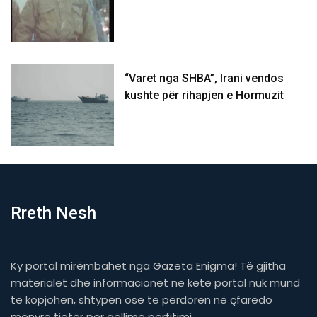
“Varet nga SHBA”, Irani vendos
kushte për rihapjen e Hormuzit
Rreth Nesh
Ky portal mirëmbahet nga Gazeta Enigma! Të gjitha
materialet dhe informacionet në këtë portal nuk mund
të kopjohen, shtypen ose të përdoren në çfarëdo
mënyre tjetër për qëllime përfitimi.