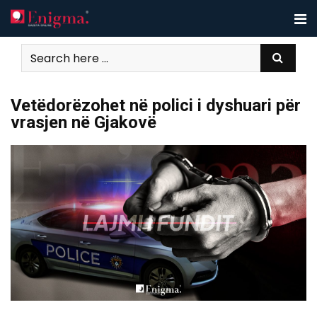
Skip
to
content
Vetëdorëzohet në polici i dyshuari për
vrasjen në Gjakovë