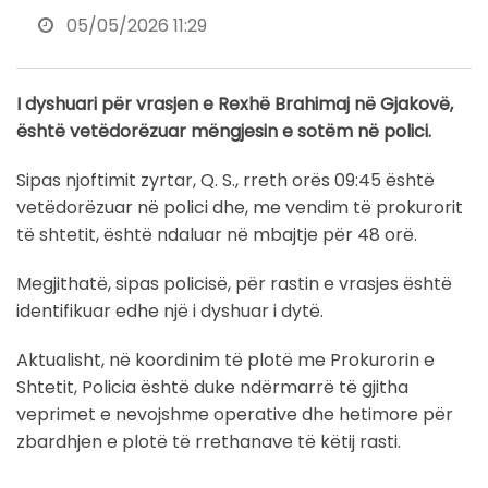
05/05/2026 11:29
I dyshuari për vrasjen e Rexhë Brahimaj në Gjakovë,
është vetëdorëzuar mëngjesin e sotëm në polici.
Sipas njoftimit zyrtar, Q. S., rreth orës 09:45 është
vetëdorëzuar në polici dhe, me vendim të prokurorit
të shtetit, është ndaluar në mbajtje për 48 orë.
Megjithatë, sipas policisë, për rastin e vrasjes është
identifikuar edhe një i dyshuar i dytë.
Aktualisht, në koordinim të plotë me Prokurorin e
Shtetit, Policia është duke ndërmarrë të gjitha
veprimet e nevojshme operative dhe hetimore për
zbardhjen e plotë të rrethanave të këtij rasti.