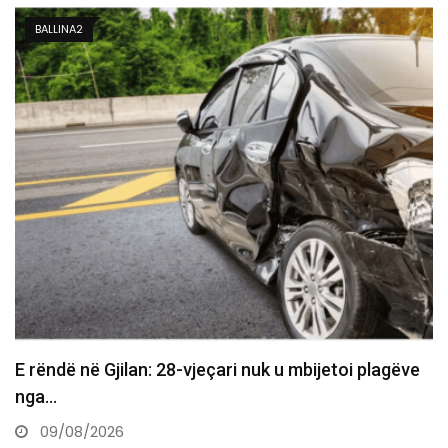
BALLINA 3
E dhimbshme: Ndahet nga jeta veterani i UÇK-së,
Musli Krasniqi
09/08/2026