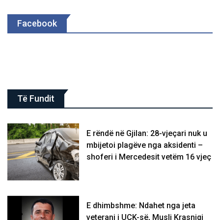
Facebook
Të Fundit
E rëndë në Gjilan: 28-vjeçari nuk u
mbijetoi plagëve nga aksidenti –
shoferi i Mercedesit vetëm 16 vjeç
E dhimbshme: Ndahet nga jeta
veterani i UÇK-së, Musli Krasniqi