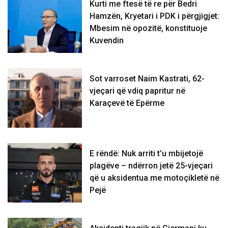
Kurti me ftesë të re për Bedri
Hamzën, Kryetari i PDK i përgjigjet:
Mbesim në opozitë, konstituoje
Kuvendin
Sot varroset Naim Kastrati, 62-
vjeçari që vdiq papritur në
Karaçevë të Epërme
E rëndë: Nuk arriti t’u mbijetojë
plagëve – ndërron jetë 25-vjeçari
që u aksidentua me motoçikletë në
Pejë