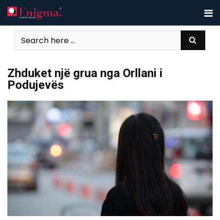
Skip
to
content
Zhduket një grua nga Orllani i
Podujevës