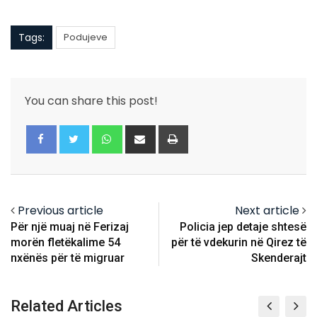
Tags:
Podujeve
You can share this post!
Whatsapp
Share
Print
via
Email
Previous article
Next article
Për një muaj në Ferizaj
Policia jep detaje shtesë
morën fletëkalime 54
për të vdekurin në Qirez të
nxënës për të migruar
Skenderajt
Related Articles