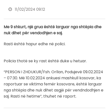
11/02/2024 09:12
Me 9 shkurt, një grua është larguar nga shtëpia dhe
nuk dihet për vendodhjen e saj.
Rasti është hapur edhe në polici.
Policia thotë se ky rast është duke u hetuar.
“PERSON I ZHDUKUR/Fsh. Orllan, Podujevë 09.02.2024
– 07:30. Më 10.02.2024 ankuesi mashkull kosovar, ka
raportuar se viktima femër kosovare, është larguar
nga shtëpia dhe nuk dihet asgjë për vendndodhjen e
saj. Rasti në hetime”, thuhet në raport.