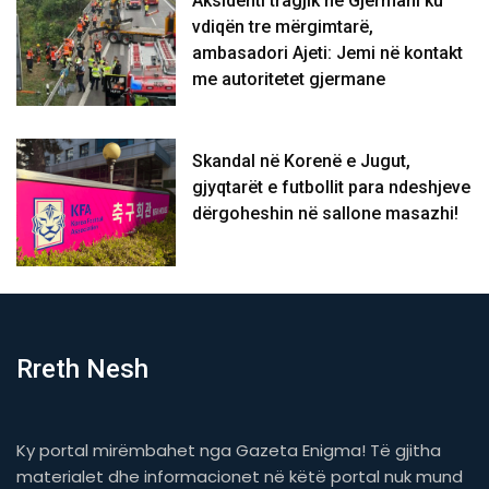
Aksidenti tragjik në Gjermani ku
vdiqën tre mërgimtarë,
ambasadori Ajeti: Jemi në kontakt
me autoritetet gjermane
Skandal në Korenë e Jugut,
gjyqtarët e futbollit para ndeshjeve
dërgoheshin në sallone masazhi!
Rreth Nesh
Ky portal mirëmbahet nga Gazeta Enigma! Të gjitha
materialet dhe informacionet në këtë portal nuk mund