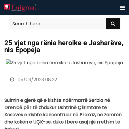
Skip
to
content
25 vjet nga rënia heroike e Jasharëve,
nis Epopeja
05/03/2023 08:22
Sulmin e gjerë që e kishte ndërmarrë Serbia në
Drenicë për të zhdukur Ushtrinë Çlirimtare të
Kosovës e kishte koncentruar në Prekaz, në zemrën
dhe kokën e UÇK-së, duke i bërë asaj një rrethim të