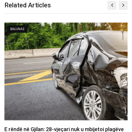
Related Articles
BALLINA 3
E dhimbshme: Ndahet nga jeta veterani i UÇK-së,