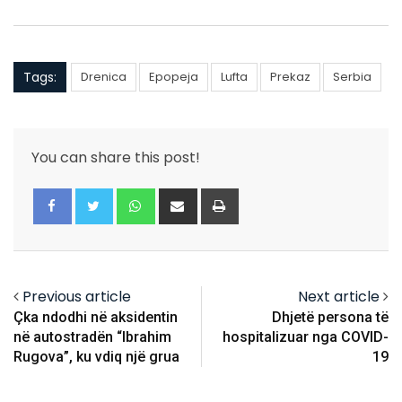
Tags:
Drenica
Epopeja
Lufta
Prekaz
Serbia
You can share this post!
Whatsapp
Share
Print
via
Email
Previous article
Next article
Çka ndodhi në aksidentin
Dhjetë persona të
në autostradën “Ibrahim
hospitalizuar nga COVID-
Rugova”, ku vdiq një grua
19