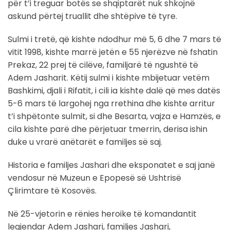
për t’i treguar botës se shqiptarët nuk shkojnë
askund përtej truallit dhe shtëpive të tyre.
Sulmi i tretë, që kishte ndodhur më 5, 6 dhe 7 mars të
vitit 1998, kishte marrë jetën e 55 njerëzve në fshatin
Prekaz, 22 prej të cilëve, familjarë të ngushtë të
Adem Jasharit. Këtij sulmi i kishte mbijetuar vetëm
Bashkimi, djali i Rifatit, i cili ia kishte dalë që mes datës
5-6 mars të largohej nga rrethina dhe kishte arritur
t’i shpëtonte sulmit, si dhe Besarta, vajza e Hamzës, e
cila kishte parë dhe përjetuar tmerrin, derisa ishin
duke u vrarë anëtarët e familjes së saj.
Historia e familjes Jashari dhe eksponatet e saj janë
vendosur në Muzeun e Epopesë së Ushtrisë
Çlirimtare të Kosovës.
Në 25-vjetorin e rënies heroike të komandantit
legjendar Adem Jashari, familjes Jashari,