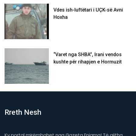
Vdes ish-luftëtari i UÇK-së Avni
Hoxha
“Varet nga SHBA”, Irani vendos
kushte për rihapjen e Hormuzit
Rreth Nesh
Ky portal mirëmbahet nga Gazeta Enigma! Të gjitha