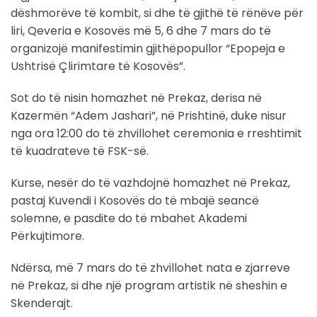
dëshmorëve të kombit, si dhe të gjithë të rënëve për
liri, Qeveria e Kosovës më 5, 6 dhe 7 mars do të
organizojë manifestimin gjithëpopullor “Epopeja e
Ushtrisë Çlirimtare të Kosovës”.
Sot do të nisin homazhet në Prekaz, derisa në
Kazermën “Adem Jashari”, në Prishtinë, duke nisur
nga ora 12:00 do të zhvillohet ceremonia e rreshtimit
të kuadrateve të FSK-së.
Kurse, nesër do të vazhdojnë homazhet në Prekaz,
pastaj Kuvendi i Kosovës do të mbajë seancë
solemne, e pasdite do të mbahet Akademi
Përkujtimore.
Ndërsa, më 7 mars do të zhvillohet nata e zjarreve
në Prekaz, si dhe një program artistik në sheshin e
Skenderajt.