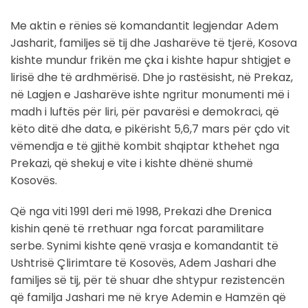
Me aktin e rënies së komandantit legjendar Adem
Jasharit, familjes së tij dhe Jasharëve të tjerë, Kosova
kishte mundur frikën me çka i kishte hapur shtigjet e
lirisë dhe të ardhmërisë. Dhe jo rastësisht, në Prekaz,
në Lagjen e Jasharëve ishte ngritur monumenti më i
madh i luftës për liri, për pavarësi e demokraci, që
këto ditë dhe data, e pikërisht 5,6,7 mars për çdo vit
vëmendja e të gjithë kombit shqiptar kthehet nga
Prekazi, që shekuj e vite i kishte dhënë shumë
Kosovës.
Që nga viti 1991 deri më 1998, Prekazi dhe Drenica
kishin qenë të rrethuar nga forcat paramilitare
serbe. Synimi kishte qenë vrasja e komandantit të
Ushtrisë Çlirimtare të Kosovës, Adem Jashari dhe
familjes së tij, për të shuar dhe shtypur rezistencën
që familja Jashari me në krye Ademin e Hamzën që