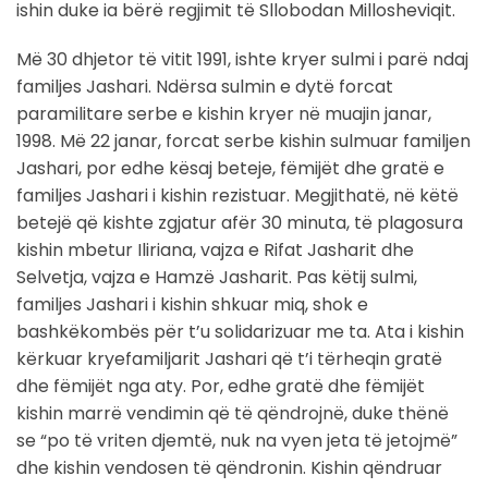
ishin duke ia bërë regjimit të Sllobodan Millosheviqit.
Më 30 dhjetor të vitit 1991, ishte kryer sulmi i parë ndaj
familjes Jashari. Ndërsa sulmin e dytë forcat
paramilitare serbe e kishin kryer në muajin janar,
1998. Më 22 janar, forcat serbe kishin sulmuar familjen
Jashari, por edhe kësaj beteje, fëmijët dhe gratë e
familjes Jashari i kishin rezistuar. Megjithatë, në këtë
betejë që kishte zgjatur afër 30 minuta, të plagosura
kishin mbetur Iliriana, vajza e Rifat Jasharit dhe
Selvetja, vajza e Hamzë Jasharit. Pas këtij sulmi,
familjes Jashari i kishin shkuar miq, shok e
bashkëkombës për t’u solidarizuar me ta. Ata i kishin
kërkuar kryefamiljarit Jashari që t’i tërheqin gratë
dhe fëmijët nga aty. Por, edhe gratë dhe fëmijët
kishin marrë vendimin që të qëndrojnë, duke thënë
se “po të vriten djemtë, nuk na vyen jeta të jetojmë”
dhe kishin vendosen të qëndronin. Kishin qëndruar