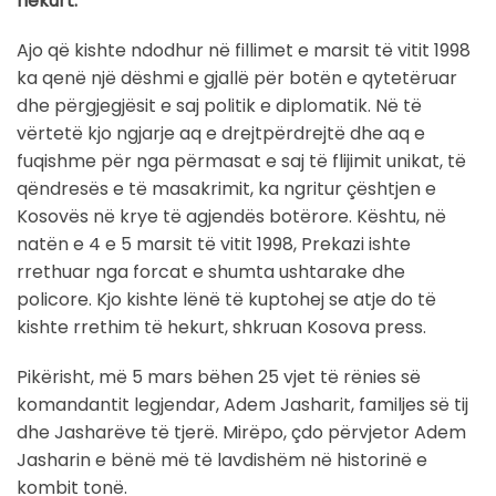
hekurt.
Ajo që kishte ndodhur në fillimet e marsit të vitit 1998
ka qenë një dëshmi e gjallë për botën e qytetëruar
dhe përgjegjësit e saj politik e diplomatik. Në të
vërtetë kjo ngjarje aq e drejtpërdrejtë dhe aq e
fuqishme për nga përmasat e saj të flijimit unikat, të
qëndresës e të masakrimit, ka ngritur çështjen e
Kosovës në krye të agjendës botërore. Kështu, në
natën e 4 e 5 marsit të vitit 1998, Prekazi ishte
rrethuar nga forcat e shumta ushtarake dhe
policore. Kjo kishte lënë të kuptohej se atje do të
kishte rrethim të hekurt, shkruan Kosova press.
Pikërisht, më 5 mars bëhen 25 vjet të rënies së
komandantit legjendar, Adem Jasharit, familjes së tij
dhe Jasharëve të tjerë. Mirëpo, çdo përvjetor Adem
Jasharin e bënë më të lavdishëm në historinë e
kombit tonë.