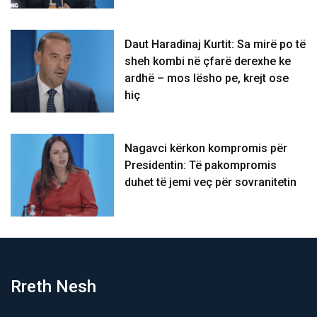
Daut Haradinaj Kurtit: Sa mirë po të
sheh kombi në çfarë derexhe ke
ardhë – mos lësho pe, krejt ose
hiç
Nagavci kërkon kompromis për
Presidentin: Të pakompromis
duhet të jemi veç për sovranitetin
Rreth Nesh