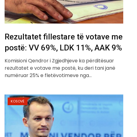
Rezultatet fillestare të votave me
postë: VV 69%, LDK 11%, AAK 9%
Komisioni Qendror i Zgjedhjeve ka përditësuar
rezultatet e votave me postë, ku deri tani janë
numëruar 25% e fletëvotimeve nga…
KOSOVË