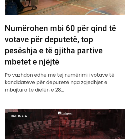
Numërohen mbi 60 për qind të
votave për deputetë, top
pesëshja e të gjitha partive
mbetet e njëjtë
Po vazhdon edhe më tej numërimi i votave të
kandidatëve për deputetë nga zgjedhjet e
mbajtura të dielën e 28…
BALLINA 4