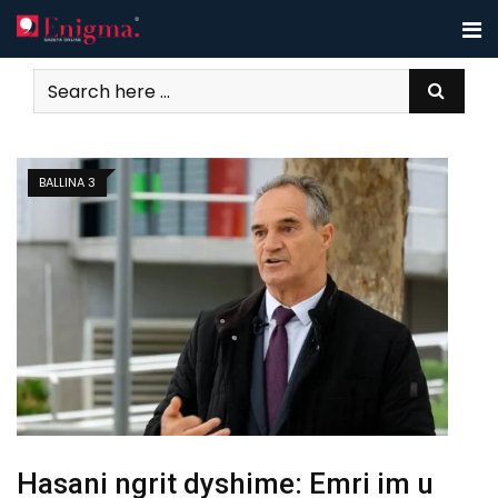
Skip
to
content
BALLINA 3
Hasani ngrit dyshime: Emri im u