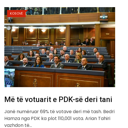
KOSOVË
Më të votuarit e PDK-së deri tani
Janë numëruar 69% të votave deri më tash. Bedri
Hamza nga PDK ka plot 110,001 vota. Arian Tahiri
vazhdon të…