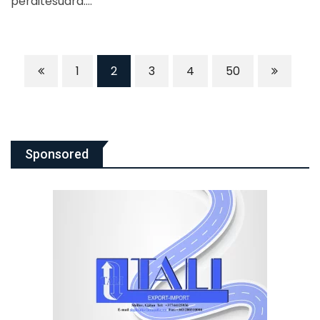
përditësuara.…
1
2
3
4
50
Sponsored