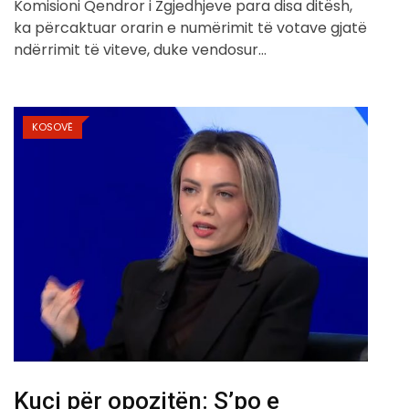
Komisioni Qendror i Zgjedhjeve para disa ditësh,
ka përcaktuar orarin e numërimit të votave gjatë
ndërrimit të viteve, duke vendosur…
KOSOVË
Kuçi për opozitën: S’po e