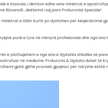
ciale e Kosovës, i dëmton edhe vete ministrat e apostrofu
e Rizvanolli , deklarimi i saj para Prokurorisë Speciale”.
 ministrat e Albin Kurtit po dyshohen për këqërdorime gj
 kryejnë punë e tyre në mënyrë profesionale dhe nga ana t
imin e plotfuqishëm e nga ana e Gjykatës shkallës së par
postrofuar në mediume. Prokuroria & Gjykata duhet të k
zihemi gjatë gjithë procesit gjyqësor për ndryshe është 