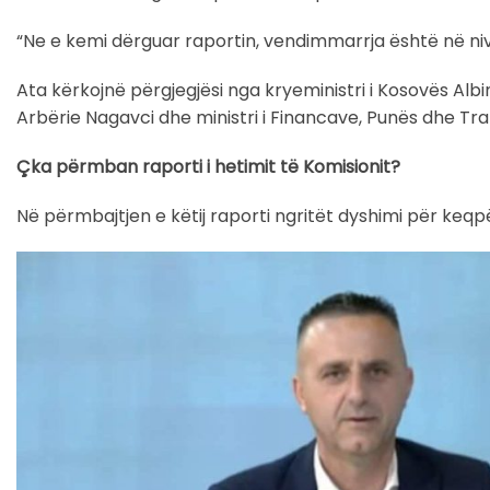
“Ne e kemi dërguar raportin, vendimmarrja është në nive
Ata kërkojnë përgjegjësi nga kryeministri i Kosovës Albin
Arbërie Nagavci dhe ministri i Financave, Punës dhe Tr
Çka përmban raporti i hetimit të Komisionit?
Në përmbajtjen e këtij raporti ngritët dyshimi për keqp