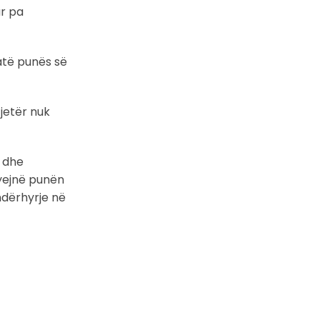
ar pa
atë punës së
jetër nuk
e dhe
ryejnë punën
ndërhyrje në