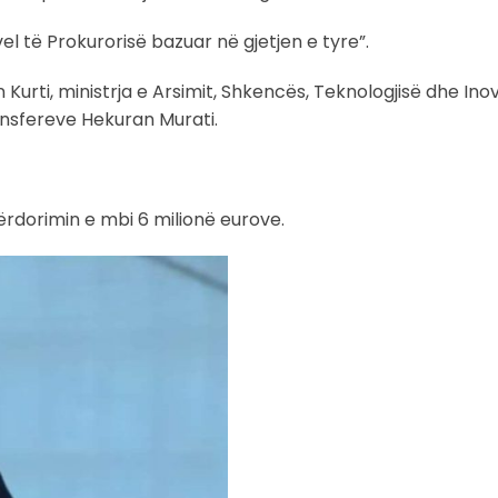
l të Prokurorisë bazuar në gjetjen e tyre”.
 Kurti, ministrja e Arsimit, Shkencës, Teknologjisë dhe Inov
ansfereve Hekuran Murati.
ërdorimin e mbi 6 milionë eurove.