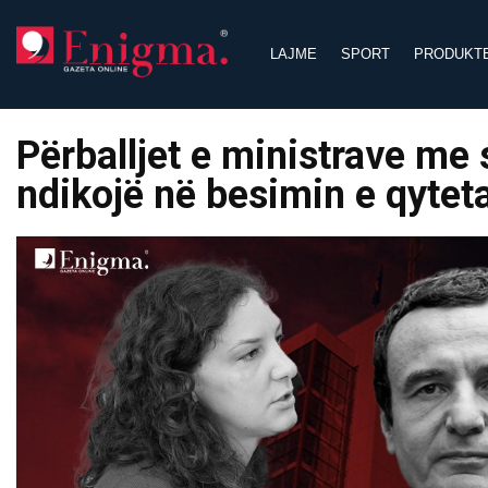
Skip
to
LAJME
SPORT
PRODUKT
content
Përballjet e ministrave me 
ndikojë në besimin e qytet