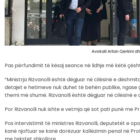
Avokati Artan Qerkini dh
Pas përfundimit të kësaj seance në lidhje më këtë çështj
“Ministrja Rizvanolli është dëgjuar në cilësinë e dëshmi
detajet e hetimeve nuk duhet të behën publike, ngase
themi më shumë. Rizvanolli është dëgjuar në cilësinë e
Por Rizvanolli nuk ishte e vetmja që sot pati punë me Pr
Pos intervistimit të ministres Rizvanolli, deputetët e o
kanë njoftuar se kanë dorëzuar kallëzimin penal në Proku
me tekstet shkollore.