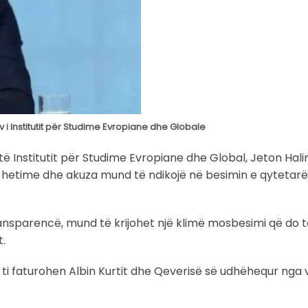
iv i Institutit për Studime Evropiane dhe Globale
 Institutit për Studime Evropiane dhe Global, Jeton Halimi,
 hetime dhe akuza mund të ndikojë në besimin e qytetarë
ansparencë, mund të krijohet një klimë mosbesimi që do t
t.
ti faturohen Albin Kurtit dhe Qeverisë së udhëhequr nga ve