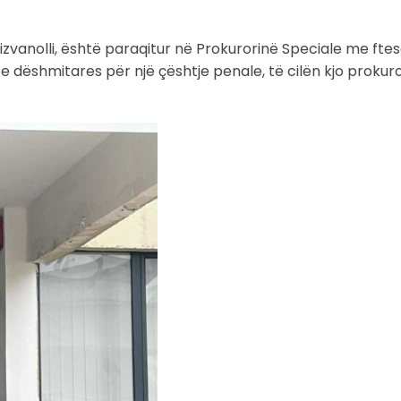
izvanolli, është paraqitur në Prokurorinë Speciale me ftes
ë e dëshmitares për një çështje penale, të cilën kjo prokuro