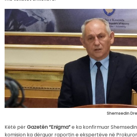
Shemsedin Dresh
Këtë për
Gazetën “Enigma”
e ka konfirmuar Shemsedin Dr
komision ka dërguar raportin e ekspertëve në Prokurori