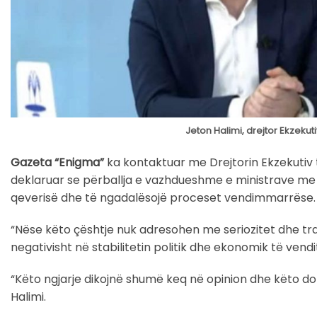
Jeton Halimi, drejtor Ekzekut
Gazeta “Enigma”
ka kontaktuar me Drejtorin Ekzekutiv të
deklaruar se përballja e vazhdueshme e ministrave me
qeverisë dhe të ngadalësojë proceset vendimmarrëse.
“Nëse këto çështje nuk adresohen me seriozitet dhe tr
negativisht në stabilitetin politik dhe ekonomik të vendi
“Këto ngjarje dikojnë shumë keq në opinion dhe këto do 
Halimi.