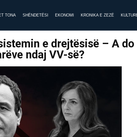
ET TONA
SHËNDETËSI
EKONOMI
KRONIKA E ZEZË
KULTUR
sistemin e drejtësisë – A do
arëve ndaj VV-së?