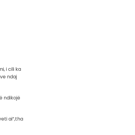
 i cili ka
ve ndaj
ë ndikojë
ti ai”,tha