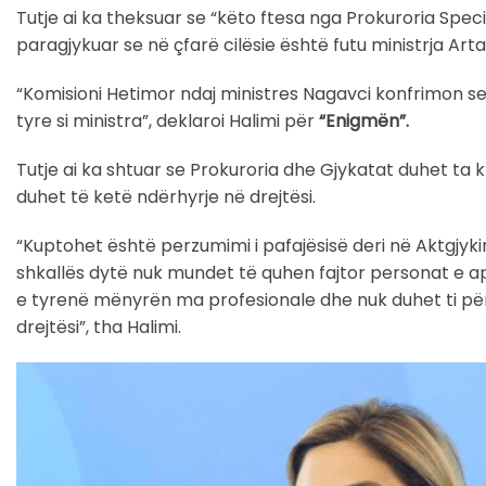
Tutje ai ka theksuar se “këto ftesa nga Prokuroria Spe
paragjykuar se në çfarë cilësie është futu ministrja Artan
“Komisioni Hetimor ndaj ministres Nagavci konfrimon se
tyre si ministra”, deklaroi Halimi për
“Enigmën”.
Tutje ai ka shtuar se Prokuroria dhe Gjykatat duhet ta
duhet të ketë ndërhyrje në drejtësi.
“Kuptohet është perzumimi i pafajësisë deri në Aktgjyk
shkallës dytë nuk mundet të quhen fajtor personat e a
e tyrenë mënyrën ma profesionale dhe nuk duhet ti për
drejtësi”, tha Halimi.