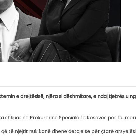
temin e drejtësisë, njëra si dëshmitare, e ndaj tjetrës u ng
 ka shkuar në Prokurorinë Speciale të Kosovës për t’u mar
që të njëjtit nuk kanë dhënë detaje se për çfarë arsye ë