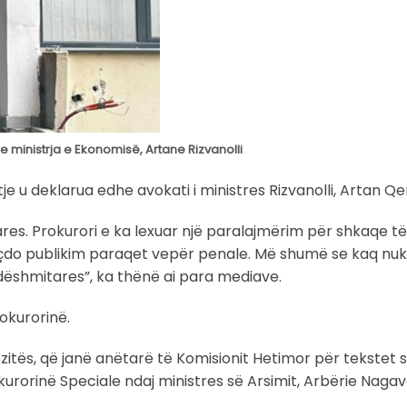
e ministrja e Ekonomisë, Artane Rizvanolli
e u deklarua edhe avokati i ministres Rizvanolli, Artan Qer
tares. Prokurori e ka lexuar një paralajmërim për shkaqe t
 çdo publikim paraqet vepër penale. Më shumë se kaq nu
 dëshmitares”, ka thënë ai para mediave.
okurorinë.
pozitës, që janë anëtarë të Komisionit Hetimor për tekstet 
rorinë Speciale ndaj ministres së Arsimit, Arbërie Nagavci