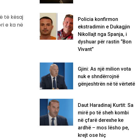
ë të kësaj
Policia konfirmon
ri e ka në
ekstradimin e Dukagjin
Nikollajt nga Spanja, i
dyshuar për rastin “Bon
Vivant”
Gjini: As një milion vota
nuk e shndërrojnë
gënjeshtrën në të vërtetë
Daut Haradinaj Kurtit: Sa
mirë po të sheh kombi
në çfarë derexhe ke
ardhë – mos lësho pe,
krejt ose hiç