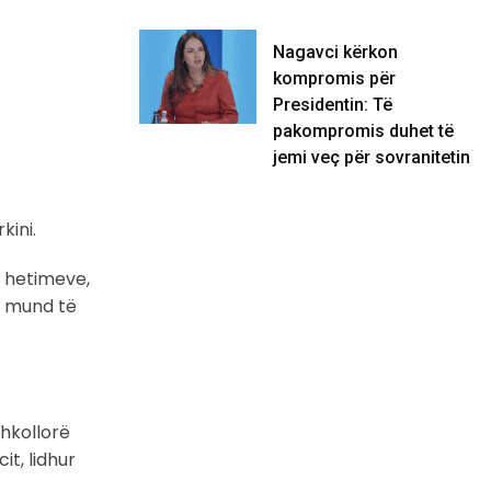
Nagavci kërkon
kompromis për
Presidentin: Të
pakompromis duhet të
jemi veç për sovranitetin
kini.
ë hetimeve,
k mund të
shkollorë
t, lidhur