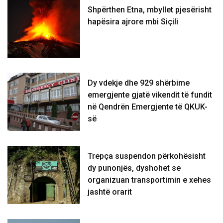
Shpërthen Etna, mbyllet pjesërisht
hapësira ajrore mbi Siçili
Dy vdekje dhe 929 shërbime
emergjente gjatë vikendit të fundit
në Qendrën Emergjente të QKUK-
së
Trepça suspendon përkohësisht
dy punonjës, dyshohet se
organizuan transportimin e xehes
jashtë orarit