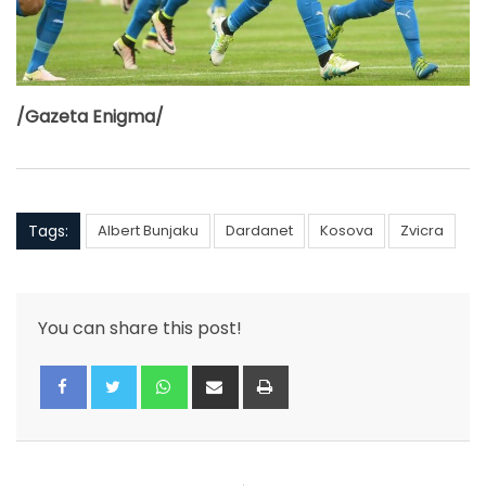
/Gazeta Enigma/
Tags:
Albert Bunjaku
Dardanet
Kosova
Zvicra
You can share this post!
Whatsapp
Share
Print
via
Email