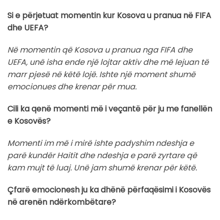
Si e përjetuat momentin kur Kosova u pranua në FIFA
dhe UEFA?
Në momentin që Kosova u pranua nga FIFA dhe
UEFA, unë isha ende një lojtar aktiv dhe më lejuan të
marr pjesë në këtë lojë. Ishte një moment shumë
emocionues dhe krenar për mua.
Cili ka qenë momenti më i veçantë për ju me fanellën
e Kosovës?
Momenti im më i mirë ishte padyshim ndeshja e
parë kundër Haitit dhe ndeshja e parë zyrtare që
kam mujt të luaj. Unë jam shumë krenar për këtë.
Çfarë emocionesh ju ka dhënë përfaqësimi i Kosovës
në arenën ndërkombëtare?