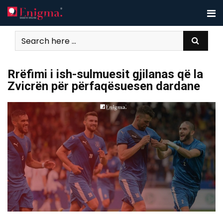
Skip
to
content
Rrëfimi i ish-sulmuesit gjilanas që la
Zvicrën për përfaqësuesen dardane