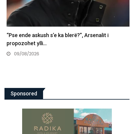
“Pse ende askush s’e ka blerë?”, Arsenalit i
propozohet ylli…
09/08/2026
Sponsored