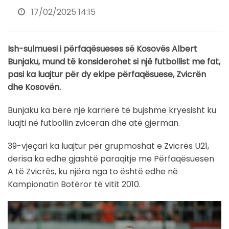
17/02/2025 14:15
Ish-sulmuesi i përfaqësueses së Kosovës Albert
Bunjaku, mund të konsiderohet si një futbollist me fat,
pasi ka luajtur për dy ekipe përfaqësuese, Zvicrën
dhe Kosovën.
Bunjaku ka bërë një karrierë të bujshme kryesisht ku
luajti në futbollin zviceran dhe atë gjerman.
39-vjeçari ka luajtur për grupmoshat e Zvicrës U21,
derisa ka edhe gjashtë paraqitje me Përfaqësuesen
A të Zvicrës, ku njëra nga to është edhe në
Kampionatin Botëror të vitit 2010.