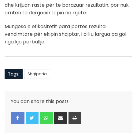
dhe krijuan raste për të barazuar rezultatin, por nuk
arritën ta dërgonin topin në rrjetë.
Mungesa e efikasitetit para portës rezultoi
vendimtare për ekipin shqiptar, i cili u largua pa gol
nga kjo përballje.
Tags:
Shqiperia
You can share this post!
Whatsapp
Share
Print
via
Email