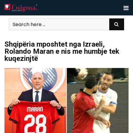
Skip
to
content
Shqipëria mposhtet nga Izraeli,
Rolando Maran e nis me humbje tek
kuqezinjtë