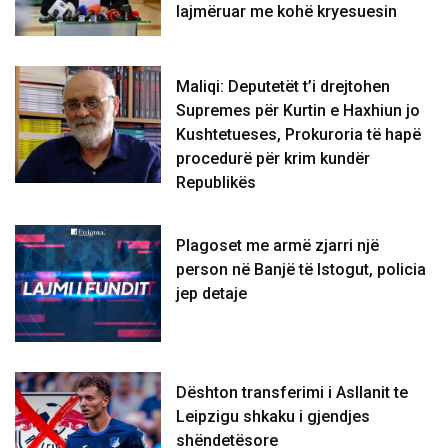
lajmëruar me kohë kryesuesin
Maliqi: Deputetët t’i drejtohen
Supremes për Kurtin e Haxhiun jo
Kushtetueses, Prokuroria të hapë
procedurë për krim kundër
Republikës
Plagoset me armë zjarri një
person në Banjë të Istogut, policia
jep detaje
Dështon transferimi i Asllanit te
Leipzigu shkaku i gjendjes
shëndetësore