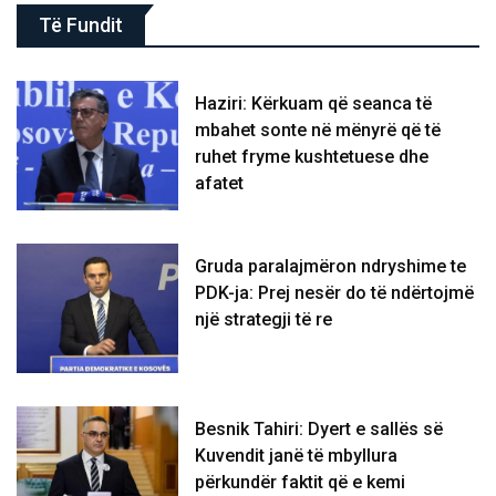
Të Fundit
Haziri: Kërkuam që seanca të
mbahet sonte në mënyrë që të
ruhet fryme kushtetuese dhe
afatet
Gruda paralajmëron ndryshime te
PDK-ja: Prej nesër do të ndërtojmë
një strategji të re
Besnik Tahiri: Dyert e sallës së
Kuvendit janë të mbyllura
përkundër faktit që e kemi