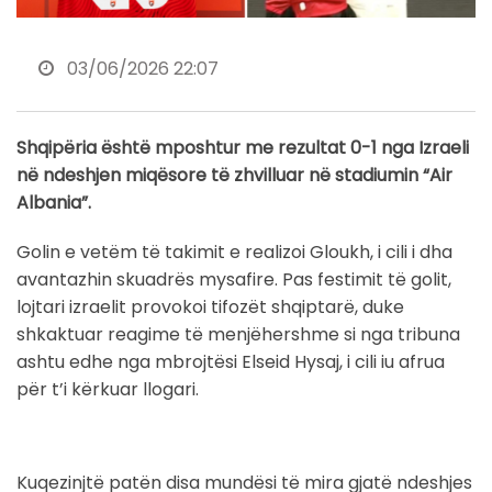
03/06/2026 22:07
Shqipëria është mposhtur me rezultat 0-1 nga Izraeli
në ndeshjen miqësore të zhvilluar në stadiumin “Air
Albania”.
Golin e vetëm të takimit e realizoi Gloukh, i cili i dha
avantazhin skuadrës mysafire. Pas festimit të golit,
lojtari izraelit provokoi tifozët shqiptarë, duke
shkaktuar reagime të menjëhershme si nga tribuna
ashtu edhe nga mbrojtësi Elseid Hysaj, i cili iu afrua
për t’i kërkuar llogari.
Kuqezinjtë patën disa mundësi të mira gjatë ndeshjes