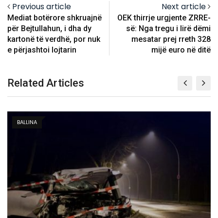
Previous article
Next article
Mediat botërore shkruajnë
OEK thirrje urgjente ZRRE-
për Bejtullahun, i dha dy
së: Nga tregu i lirë dëmi
kartonë të verdhë, por nuk
mesatar prej rreth 328
e përjashtoi lojtarin
mijë euro në ditë
Related Articles
KOSOVË