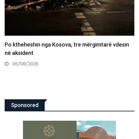
Policia konfirmon ekstradimin e Dukagjin Nikollajt
nga Spanja, i dyshuar…
06/08/2026
Sponsored