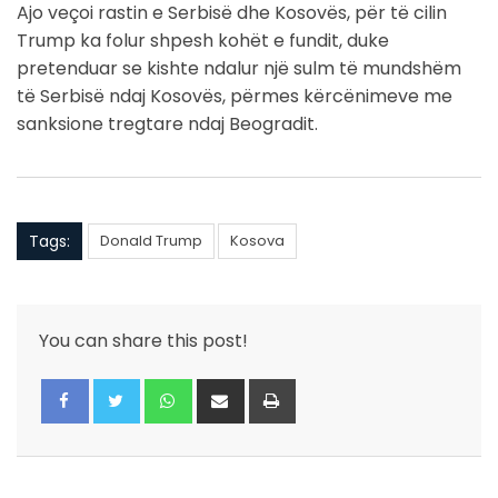
Ajo veçoi rastin e Serbisë dhe Kosovës, për të cilin
Trump ka folur shpesh kohët e fundit, duke
pretenduar se kishte ndalur një sulm të mundshëm
të Serbisë ndaj Kosovës, përmes kërcënimeve me
sanksione tregtare ndaj Beogradit.
Tags:
Donald Trump
Kosova
You can share this post!
Whatsapp
Share
Print
via
Email