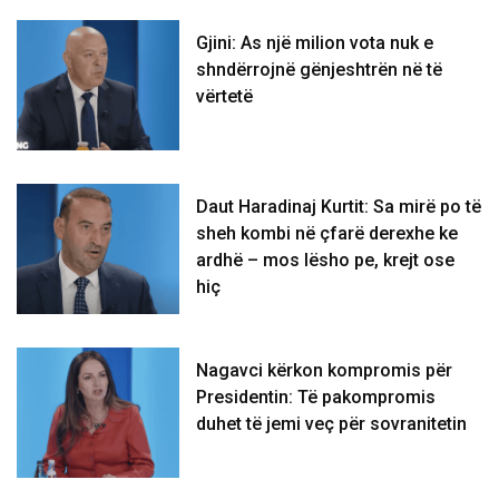
Gjini: As një milion vota nuk e
shndërrojnë gënjeshtrën në të
vërtetë
Daut Haradinaj Kurtit: Sa mirë po të
sheh kombi në çfarë derexhe ke
ardhë – mos lësho pe, krejt ose
hiç
Nagavci kërkon kompromis për
Presidentin: Të pakompromis
duhet të jemi veç për sovranitetin