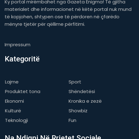
Ky portal mirëmbahet nga Gazeta Enigma! Të gjitha
materialet dhe informacionet në këtë portal nuk mund
të kopjohen, shtypen ose të përdoren në çfarëdo
mënyre tjetër për qëllime përfitimi.
Impressum
Kategoritë
Lajme
Sport
Produktet tona
Shëndetësi
Ekonomi
Kronika e zezë
Kulturë
Showbiz
Teknologji
Fun
Na Ndiqni Në Rrjetet Sociale