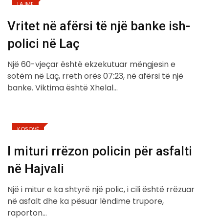
LAJME
Vritet në afërsi të një banke ish-
polici në Laç
Një 60-vjeçar është ekzekutuar mëngjesin e
sotëm në Laç, rreth orës 07:23, në afërsi të një
banke. Viktima është Xhelal…
KOSOVË
I mituri rrëzon policin për asfalti
në Hajvali
Një i mitur e ka shtyrë një polic, i cili është rrëzuar
në asfalt dhe ka pësuar lëndime trupore,
raporton…