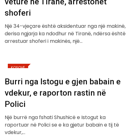
veturë në Tiranë, arrestohet
shoferi
Një 34-vjeçare është aksidentuar nga një makinë,
derisa ngjarja ka ndodhur në Tiranë, ndërsa është
arrestuar shoferi i makinës, një…
KOSOVË
Burri nga Istogu e gjen babain e
vdekur, e raporton rastin në
Polici
Një burrë nga fshati Shushicë e Istogut ka
raportuar në Polici se e ka gjetur babain e tij të
vdekur,…