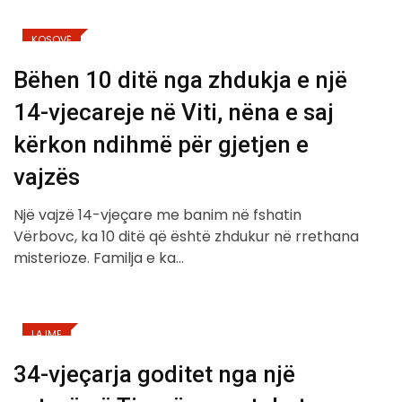
KOSOVË
Bëhen 10 ditë nga zhdukja e një
14-vjecareje në Viti, nëna e saj
kërkon ndihmë për gjetjen e
vajzës
Një vajzë 14-vjeçare me banim në fshatin
Vërbovc, ka 10 ditë që është zhdukur në rrethana
misterioze. Familja e ka…
LAJME
34-vjeçarja goditet nga një