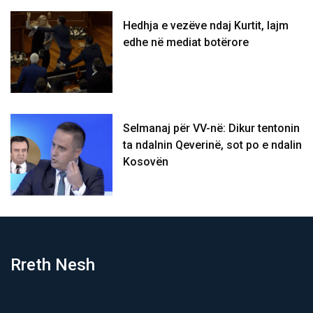
Hedhja e vezëve ndaj Kurtit, lajm
edhe në mediat botërore
Selmanaj për VV-në: Dikur tentonin
ta ndalnin Qeverinë, sot po e ndalin
Kosovën
Rreth Nesh