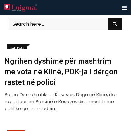
Skip
to
content
BALLINA2
Ngrihen dyshime për mashtrim
me vota në Klinë, PDK-ja i dërgon
rastet në polici
Partia Demokratike e Kosovës, Dega në Klinë, i ka
raportuar në Policinë e Kosovës disa mashtrime
politike që po ndodhin…