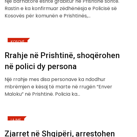
Një barnatore është grabitur në Prishtinë sonte.
Rastin e ka konfirmuar zëdhënësja e Policisë së
Kosovës për komunën e Prishtinës,…
KOSOVË
Rrahje në Prishtinë, shoqërohen
në polici dy persona
Një rrahje mes disa personave ka ndodhur
mbrëmjen e kësaj të marte në rrugën “Enver
Maloku” në Prishtinë. Policia ka…
LAJME
Zjarret në Shqipëri, arrestohen