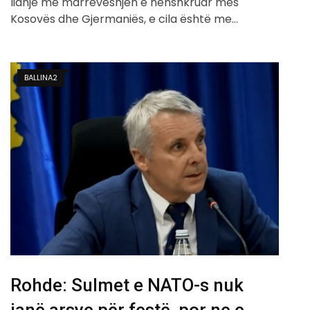
lidhje me marrëveshjen e nënshkruar mes
Kosovës dhe Gjermaniës, e cila është me…
BALLINA2
Rohde: Sulmet e NATO-s nuk