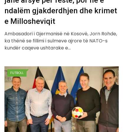
janë arsye për festë, por ne e
ndalëm gjakderdhjen dhe krimet
e Millosheviqit
Ambasadori i Gjermanisë në Kosovë, Jorn Rohde,
ka thënë se fillimi i sulmeve ajrore të NATO-s
kundër caqeve ushtarake e…
FUTBOLL