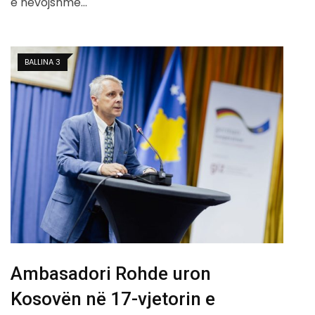
e nevojshme…
BALLINA 3
Ambasadori Rohde uron
Kosovën në 17-vjetorin e