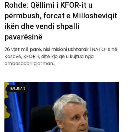
Rohde: Qëllimi i KFOR-it u
përmbush, forcat e Millosheviqit
ikën dhe vendi shpalli
pavarësinë
26 vjet më parë, nisi misioni ushtarak i NATO-s në
Kosovë, KFOR-i, ditë kjo që u kujtua nga
ambasadori gjerman…
BALLINA 3