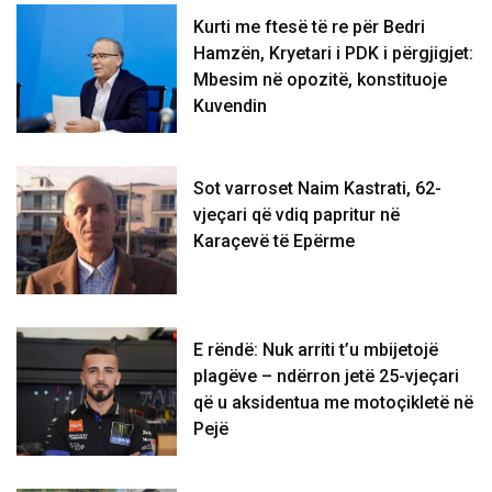
Kurti me ftesë të re për Bedri
Hamzën, Kryetari i PDK i përgjigjet:
Mbesim në opozitë, konstituoje
Kuvendin
Sot varroset Naim Kastrati, 62-
vjeçari që vdiq papritur në
Karaçevë të Epërme
E rëndë: Nuk arriti t’u mbijetojë
plagëve – ndërron jetë 25-vjeçari
që u aksidentua me motoçikletë në
Pejë