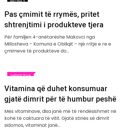
BALLINA 3
Pas çmimit të rrymës, pritet
shtrenjtimi i produkteve tjera
Për familjen 4-anëtarëshe Makovci nga
Millosheva – Komuna e Obiliqit – një rritje e re e
çmimeve të produkteve do…
SHËNDETËSIA
Vitamina që duhet konsumuar
gjatë dimrit për të humbur peshë
Mes vitaminave, disa janë më të rëndësishmet në
kohë të caktuara të vitit. Gjatë stinës së dimrit
sidomos, vitaminat janë…