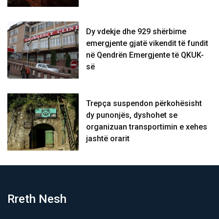
Dy vdekje dhe 929 shërbime
emergjente gjatë vikendit të fundit
në Qendrën Emergjente të QKUK-
së
Trepça suspendon përkohësisht
dy punonjës, dyshohet se
organizuan transportimin e xehes
jashtë orarit
Rreth Nesh