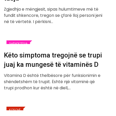
Zgjedhja e mëngjesit, sipas hulumtimeve më të
fundit shkencore, tregon se çfarë lloj personi jeni
në të vërtetë. I përkisni…
SHËNDETËSIA
Këto simptoma tregojnë se trupi
juaj ka mungesë të vitaminës D
Vitamina D është thelbësore për funksionimin e
shëndetshëm të trupit. Është një vitaminë që
trupi prodhon kur është në diell,…
KOSOVË