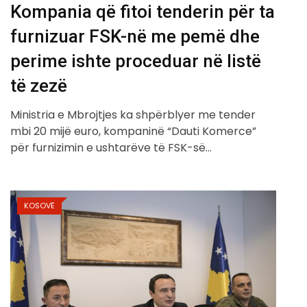
Kompania që fitoi tenderin për ta
furnizuar FSK-në me pemë dhe
perime ishte proceduar në listë
të zezë
Ministria e Mbrojtjes ka shpërblyer me tender
mbi 20 mijë euro, kompaninë “Dauti Komerce”
për furnizimin e ushtarëve të FSK-së…
KOSOVË