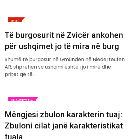
BOTË
Të burgosurit në Zvicër ankohen
për ushqimet jo të mira në burg
Shumë të burgosur në Gmünden në Niederteufen
AR, shprehen se ushqimi është i jo i mirë dhe
pritet që të…
SHËNDETËSIA
Mëngjesi zbulon karakterin tuaj:
Zbuloni cilat janë karakteristikat
tuaja