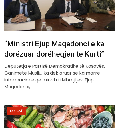
“Ministri Ejup Maqedonci e ka
dorëzuar dorëheqjen te Kurti”
Deputetja e Partisë Demokratike të Kosovës,
Ganimete Musliu, ka deklaruar se ka marrë
informacione që ministri i Mbrojtjes, Ejup
Maqedonci,…
KOSOVË