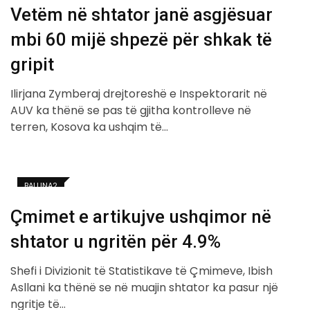
Vetëm në shtator janë asgjësuar
mbi 60 mijë shpezë për shkak të
gripit
Ilirjana Zymberaj drejtoreshë e Inspektorarit në
AUV ka thënë se pas të gjitha kontrolleve në
terren, Kosova ka ushqim të…
BALLINA2
Çmimet e artikujve ushqimor në
shtator u ngritën për 4.9%
Shefi i Divizionit të Statistikave të Çmimeve, Ibish
Asllani ka thënë se në muajin shtator ka pasur një
ngritje të…