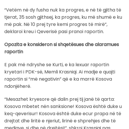
“Vetëm në dy fusha nuk ka progres, e në të gjitha të
tjerat, 35 sosh gjithsej, ka progres, ku më shumë e ku
më pak. Në 10 prej tyre kemi progres të mirë”,
deklaroi kreu i Qeverisë pasi pranoi raportin.
Opozita e konsideron si shqetësues dhe alaramues
raportin
E pak më ndryshe se Kurti, e ka lexuar raportin
kryetari i PDK-së, Memli Krasniqi. Ai madje e quajti
raportin si “më negativin” që e ka marrë Kosova
ndonjëherë.
“Mesazhet kryesore që dalin prej tij janë të qarta:
Kosova mbetet nën sanksione! Kosova është duke u
keq-qeverisur! Kosova është duke ecur prapa në të
drejtat dhe liritë e njeriut, lirinë e shprehjes dhe të
mediave, si dhe në drejtësi!”, shkroi Krasniqi pas