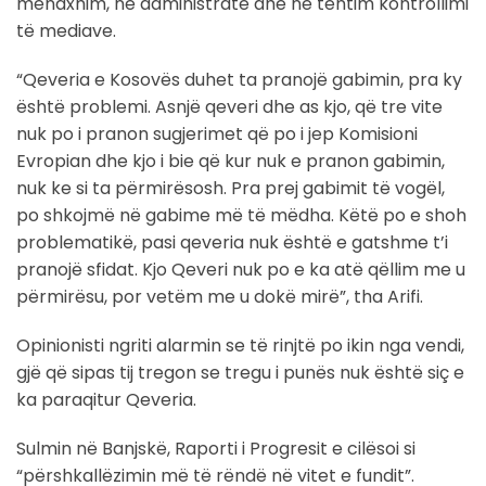
menaxhim, në administratë dhe në tentim kontrollimi
të mediave.
“Qeveria e Kosovës duhet ta pranojë gabimin, pra ky
është problemi. Asnjë qeveri dhe as kjo, që tre vite
nuk po i pranon sugjerimet që po i jep Komisioni
Evropian dhe kjo i bie që kur nuk e pranon gabimin,
nuk ke si ta përmirësosh. Pra prej gabimit të vogël,
po shkojmë në gabime më të mëdha. Këtë po e shoh
problematikë, pasi qeveria nuk është e gatshme t’i
pranojë sfidat. Kjo Qeveri nuk po e ka atë qëllim me u
përmirësu, por vetëm me u dokë mirë”, tha Arifi.
Opinionisti ngriti alarmin se të rinjtë po ikin nga vendi,
gjë që sipas tij tregon se tregu i punës nuk është siç e
ka paraqitur Qeveria.
Sulmin në Banjskë, Raporti i Progresit e cilësoi si
“përshkallëzimin më të rëndë në vitet e fundit”.