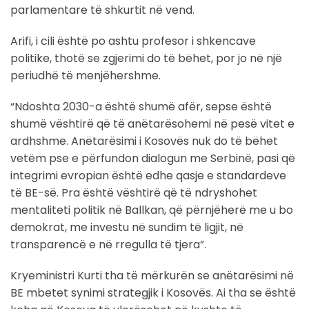
parlamentare të shkurtit në vend.
Arifi, i cili është po ashtu profesor i shkencave
politike, thotë se zgjerimi do të bëhet, por jo në një
periudhë të menjëhershme.
“Ndoshta 2030-a është shumë afër, sepse është
shumë vështirë që të anëtarësohemi në pesë vitet e
ardhshme. Anëtarësimi i Kosovës nuk do të bëhet
vetëm pse e përfundon dialogun me Serbinë, pasi që
integrimi evropian është edhe qasje e standardeve
të BE-së. Pra është vështirë që të ndryshohet
mentaliteti politik në Ballkan, që përnjëherë me u bo
demokrat, me investu në sundim të ligjit, në
transparencë e në rregulla të tjera”.
Kryeministri Kurti tha të mërkurën se anëtarësimi në
BE mbetet synimi strategjik i Kosovës. Ai tha se është