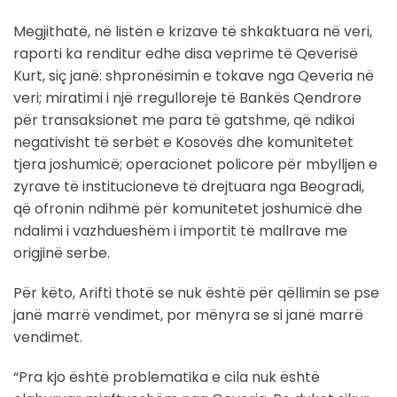
Megjithatë, në listën e krizave të shkaktuara në veri,
raporti ka renditur edhe disa veprime të Qeverisë
Kurt, siç janë: shpronësimin e tokave nga Qeveria në
veri; miratimi i një rregulloreje të Bankës Qendrore
për transaksionet me para të gatshme, që ndikoi
negativisht të serbët e Kosovës dhe komunitetet
tjera joshumicë; operacionet policore për mbylljen e
zyrave të institucioneve të drejtuara nga Beogradi,
që ofronin ndihmë për komunitetet joshumicë dhe
ndalimi i vazhdueshëm i importit të mallrave me
origjinë serbe.
Për këto, Arifti thotë se nuk është për qëllimin se pse
janë marrë vendimet, por mënyra se si janë marrë
vendimet.
“Pra kjo është problematika e cila nuk është