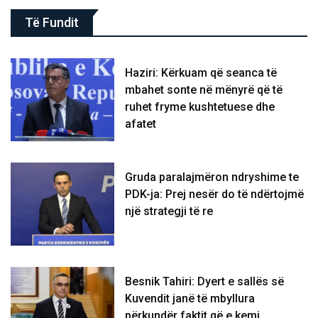
Të Fundit
Haziri: Kërkuam që seanca të
mbahet sonte në mënyrë që të
ruhet fryme kushtetuese dhe
afatet
Gruda paralajmëron ndryshime te
PDK-ja: Prej nesër do të ndërtojmë
një strategji të re
Besnik Tahiri: Dyert e sallës së
Kuvendit janë të mbyllura
përkundër faktit që e kemi