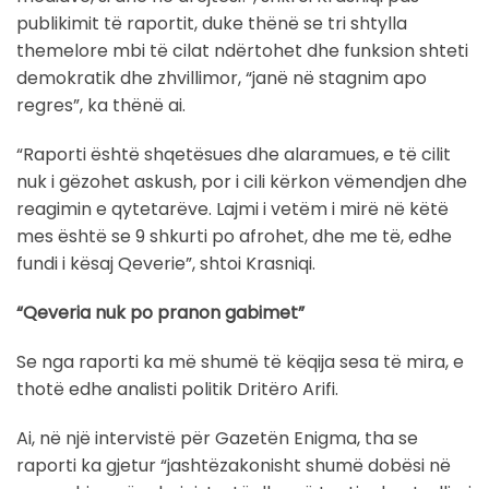
publikimit të raportit, duke thënë se tri shtylla
themelore mbi të cilat ndërtohet dhe funksion shteti
demokratik dhe zhvillimor, “janë në stagnim apo
regres”, ka thënë ai.
“Raporti është shqetësues dhe alaramues, e të cilit
nuk i gëzohet askush, por i cili kërkon vëmendjen dhe
reagimin e qytetarëve. Lajmi i vetëm i mirë në këtë
mes është se 9 shkurti po afrohet, dhe me të, edhe
fundi i kësaj Qeverie”, shtoi Krasniqi.
“Qeveria nuk po pranon gabimet”
Se nga raporti ka më shumë të këqija sesa të mira, e
thotë edhe analisti politik Dritëro Arifi.
Ai, në një intervistë për Gazetën Enigma, tha se
raporti ka gjetur “jashtëzakonisht shumë dobësi në