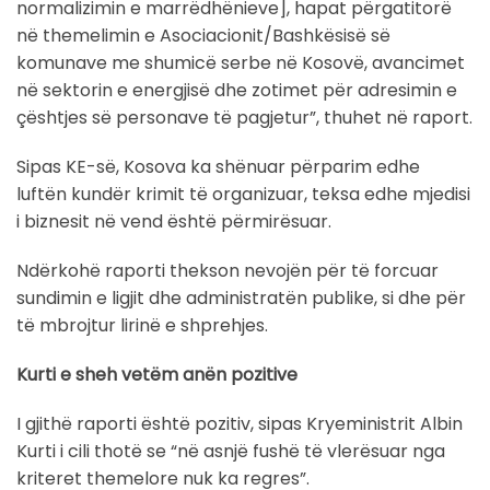
normalizimin e marrëdhënieve], hapat përgatitorë
në themelimin e Asociacionit/Bashkësisë së
komunave me shumicë serbe në Kosovë, avancimet
në sektorin e energjisë dhe zotimet për adresimin e
çështjes së personave të pagjetur”, thuhet në raport.
Sipas KE-së, Kosova ka shënuar përparim edhe
luftën kundër krimit të organizuar, teksa edhe mjedisi
i biznesit në vend është përmirësuar.
Ndërkohë raporti thekson nevojën për të forcuar
sundimin e ligjit dhe administratën publike, si dhe për
të mbrojtur lirinë e shprehjes.
Kurti e sheh vetëm anën pozitive
I gjithë raporti është pozitiv, sipas Kryeministrit Albin
Kurti i cili thotë se “në asnjë fushë të vlerësuar nga
kriteret themelore nuk ka regres”.