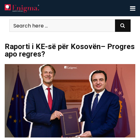
Skip
to
content
Raporti i KE-së për Kosovën– Progres
apo regres?