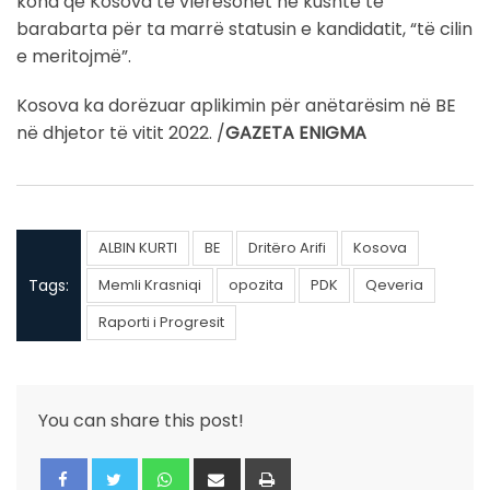
koha që Kosova të vlerësohet në kushte të
barabarta për ta marrë statusin e kandidatit, “të cilin
e meritojmë”.
Kosova ka dorëzuar aplikimin për anëtarësim në BE
në dhjetor të vitit 2022. /
GAZETA ENIGMA
ALBIN KURTI
BE
Dritëro Arifi
Kosova
Tags:
Memli Krasniqi
opozita
PDK
Qeveria
Raporti i Progresit
You can share this post!
Whatsapp
Share
Print