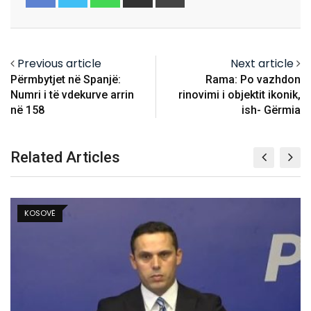
via
Email
Previous article
Next article
Përmbytjet në Spanjë:
Rama: Po vazhdon
Numri i të vdekurve arrin
rinovimi i objektit ikonik,
në 158
ish- Gërmia
Related Articles
KOSOVË