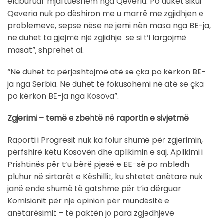
elaburuar mjaftueshëm nga Qeveria. Po duket sikur
Qeveria nuk po dëshiron me u marrë me zgjidhjen e
problemeve, sepse nëse ne jemi nën masa nga BE-ja,
ne duhet ta gjejmë një zgjidhje se si t’i largojmë
masat”, shprehet ai.
“Ne duhet ta përjashtojmë atë se çka po kërkon BE-
ja nga Serbia. Ne duhet të fokusohemi në atë se çka
po kërkon BE-ja nga Kosova”.
Zgjerimi – temë e zbehtë në raportin e sivjetmë
Raporti i Progresit nuk ka folur shumë për zgjerimin,
përfshirë këtu Kosovën dhe aplikimin e saj. Aplikimi i
Prishtinës për t’u bërë pjesë e BE-së po mbledh
pluhur në sirtarët e Këshillit, ku shtetet anëtare nuk
janë ende shumë të gatshme për t’ia dërguar
Komisionit për një opinion për mundësitë e
anëtarësimit – të paktën jo para zgjedhjeve