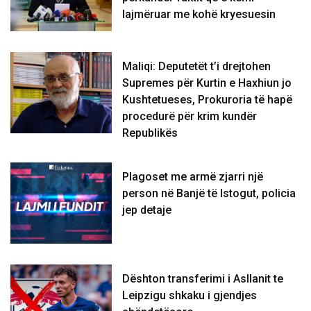
lajmëruar me kohë kryesuesin
Maliqi: Deputetët t’i drejtohen
Supremes për Kurtin e Haxhiun jo
Kushtetueses, Prokuroria të hapë
procedurë për krim kundër
Republikës
Plagoset me armë zjarri një
person në Banjë të Istogut, policia
jep detaje
Dështon transferimi i Asllanit te
Leipzigu shkaku i gjendjes