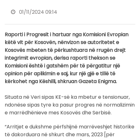
01/11/2024 09:14
Raporti i Progresit i hartuar nga Komisioni Evropian
këtë vit për Kosovën, nënvizon se autoritetet e
Kosovës mbeten të përkushtuara në rrugën drejt
integrimit evropian, derisa raporti thekson se
Komisioni është i gatshëm për të përgatitur një
opinion për aplikimin e saj, kur një gjë e tillë të
kërkohet nga Këshilli, shkruan Gazeta Enigma.
Situata në Veri sipas KE-së ka mbetur e tensionuar,
ndonëse sipas tyre ka pasur progres në normalizimin
e marrëdhënieve mes Kosovës dhe Serbisë.
“Arritjet e dukshme përfshijnë marrëveshjet historike
të dakorduara në shkurt dhe mars, 2023 [për