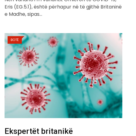
Eris (EG.5.1), është përhapur në të gjithë Britaninë
e Madhe, sipas…
BOTË
Ekspertët britanikë