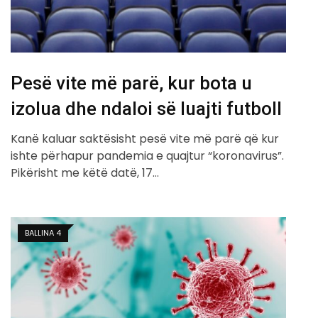
Pesë vite më parë, kur bota u
izolua dhe ndaloi së luajti futboll
Kanë kaluar saktësisht pesë vite më parë që kur
ishte përhapur pandemia e quajtur “koronavirus”.
Pikërisht me këtë datë, 17…
BALLINA 4