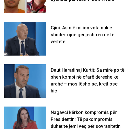
Gjini: As një milion vota nuk e
shndërrojnë gënjeshtrën në të
vërtetë
Daut Haradinaj Kurtit: Sa mirë po të
sheh kombi në çfarë derexhe ke
ardhë – mos lësho pe, krejt ose
hiç
Nagavci kërkon kompromis për
Presidentin: Të pakompromis
duhet të jemi veç për sovranitetin