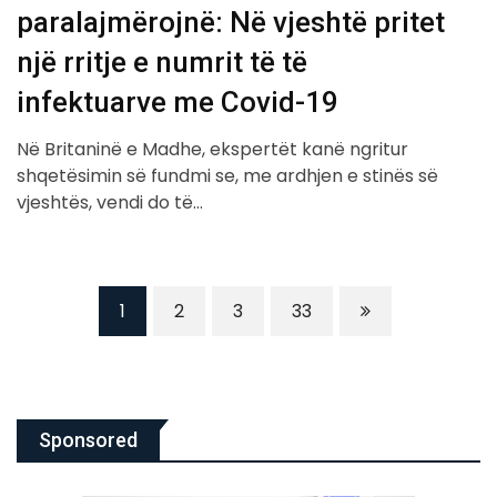
paralajmërojnë: Në vjeshtë pritet
një rritje e numrit të të
infektuarve me Covid-19
Në Britaninë e Madhe, ekspertët kanë ngritur
shqetësimin së fundmi se, me ardhjen e stinës së
vjeshtës, vendi do të…
1
2
3
33
Sponsored