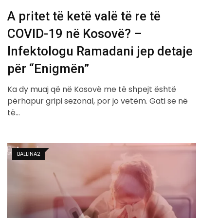
A pritet të ketë valë të re të
COVID-19 në Kosovë? –
Infektologu Ramadani jep detaje
për “Enigmën”
Ka dy muaj që në Kosovë me të shpejt është
përhapur gripi sezonal, por jo vetëm. Gati se në
të…
BALLINA2