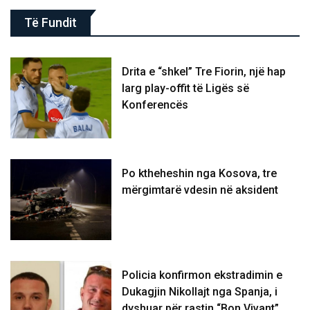
Të Fundit
Drita e “shkel” Tre Fiorin, një hap
larg play-offit të Ligës së
Konferencës
Po ktheheshin nga Kosova, tre
mërgimtarë vdesin në aksident
Policia konfirmon ekstradimin e
Dukagjin Nikollajt nga Spanja, i
dyshuar për rastin “Bon Vivant”