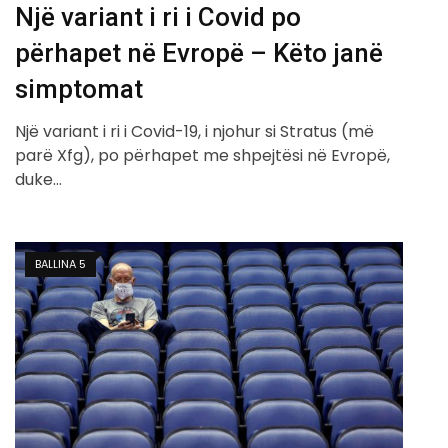
Një variant i ri i Covid po
përhapet në Evropë – Këto janë
simptomat
Një variant i ri i Covid-19, i njohur si Stratus (më
parë Xfg), po përhapet me shpejtësi në Evropë,
duke…
BALLINA 5