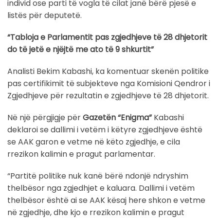
individ ose parti të vogla të cilat janë bërë pjesë e
listës për deputetë.
“Tabloja e Parlamentit pas zgjedhjeve të 28 dhjetorit
do të jetë e njëjtë me ato të 9 shkurtit”
Analisti Bekim Kabashi, ka komentuar skenën politike
pas certifikimit të subjekteve nga Komisioni Qendror i
Zgjedhjeve për rezultatin e zgjedhjeve të 28 dhjetorit.
Në një përgjigje për
Gazetën “Enigma”
Kabashi
deklaroi se dallimi i vetëm i këtyre zgjedhjeve është
se AAK garon e vetme në këto zgjedhje, e cila
rrezikon kalimin e pragut parlamentar.
“Partitë politike nuk kanë bërë ndonjë ndryshim
thelbësor nga zgjedhjet e kaluara. Dallimi i vetëm
thelbësor është ai se AAK kësaj here shkon e vetme
në zgjedhje, dhe kjo e rrezikon kalimin e pragut