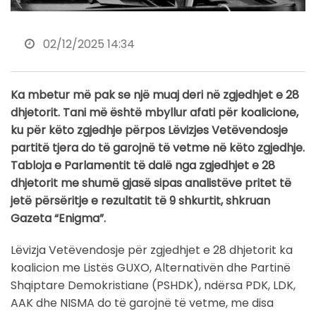
02/12/2025 14:34
Ka mbetur më pak se një muaj deri në zgjedhjet e 28
dhjetorit. Tani më është mbyllur afati për koalicione,
ku për këto zgjedhje përpos Lëvizjes Vetëvendosje
partitë tjera do të garojnë të vetme në këto zgjedhje.
Tabloja e Parlamentit të dalë nga zgjedhjet e 28
dhjetorit me shumë gjasë sipas analistëve pritet të
jetë përsëritje e rezultatit të 9 shkurtit, shkruan
Gazeta “Enigma”.
Lëvizja Vetëvendosje për zgjedhjet e 28 dhjetorit ka
koalicion me Listës GUXO, Alternativën dhe Partinë
Shqiptare Demokristiane (PSHDK), ndërsa PDK, LDK,
AAK dhe NISMA do të garojnë të vetme, me disa