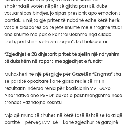
shpërndajë votën nëpër të gjitha partitë, duke
votuar sipas bindjes, jo sipas presionit apo emocionit
partiak. E njëjta gjë pritet të ndodhë edhe këtë herë:
vota e diasporës do të jetë shumë më e fragmentuar
dhe shumë më pak e kontrollueshme nga cilado
parti, përfshirë Vetëvendosjen”, ka theksuar ai.
“Zgjedhjet e 28 dhjetorit pritet të sjellin një ndryshim
të dukshëm në raport me zgjedhjet e fundit”
Muhaxheri në një përgjigje për
Gazetën “Enigma”
tha
se partitë opozitare kanë gjasa reale të rrisin
rezultatin, ndërsa rënia për koalicionin VV–Guxo–
Alternativa dhe PSHDK duket e pashmangshme nëse
trendet vazhdojnë kështu.
“Ajo që mund të thuhet në këtë fazë është se fakti që
partitë – përveç LVV-së – kanë zgjedhur të garojnë