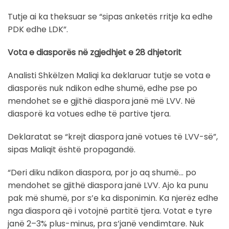
Tutje ai ka theksuar se “sipas anketës rritje ka edhe
PDK edhe LDK”.
Vota e diasporës në zgjedhjet e 28 dhjetorit
Analisti Shkëlzen Maliqi ka deklaruar tutje se vota e
diasporës nuk ndikon edhe shumë, edhe pse po
mendohet se e gjithë diaspora janë më LVV. Në
diasporë ka votues edhe të partive tjera.
Deklaratat se “krejt diaspora janë votues të LVV-së”,
sipas Maliqit është propagandë.
“Deri diku ndikon diaspora, por jo aq shumë… po
mendohet se gjithë diaspora janë LVV. Ajo ka punu
pak më shumë, por s’e ka disponimin. Ka njerëz edhe
nga diaspora që i votojnë partitë tjera. Votat e tyre
janë 2–3% plus-minus, pra s’janë vendimtare. Nuk