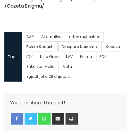
/Gazeta Enigma/
AAK
Alternativa
arton muhaxheri
Bekim Kabashi
Diaspora Kosovare
Kosova
Tags:
LDK
Lista Guxo
LVV
Nisma
PDK
Shkëlzen Maliqi
Vota
zgjedhjet e 28 dhjetorit
You can share this post!
Whatsapp
Share
Print
via
Email