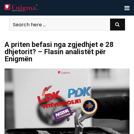
Skip
to
content
A priten befasi nga zgjedhjet e 28
dhjetorit? – Flasin analistët për
Enigmën