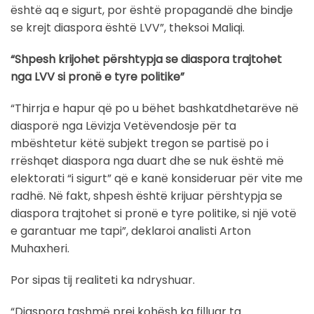
është aq e sigurt, por është propagandë dhe bindje
se krejt diaspora është LVV”, theksoi Maliqi.
“Shpesh krijohet përshtypja se diaspora trajtohet
nga LVV si pronë e tyre politike”
“Thirrja e hapur që po u bëhet bashkatdhetarëve në
diasporë nga Lëvizja Vetëvendosje për ta
mbështetur këtë subjekt tregon se partisë po i
rrëshqet diaspora nga duart dhe se nuk është më
elektorati “i sigurt” që e kanë konsideruar për vite me
radhë. Në fakt, shpesh është krijuar përshtypja se
diaspora trajtohet si pronë e tyre politike, si një votë
e garantuar me tapi”, deklaroi analisti Arton
Muhaxheri.
Por sipas tij realiteti ka ndryshuar.
“Diaspora tashmë prej kohësh ka filluar ta