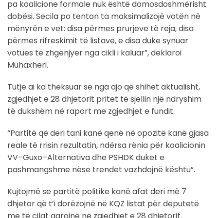
pa koalicione formale nuk është domosdoshmërisht
dobësi. Secila po tenton ta maksimalizojë votën në
mënyrën e vet: disa përmes prurjeve të reja, disa
përmes rifreskimit të listave, e disa duke synuar
votues të zhgënjyer nga cikli i kaluar”, deklaroi
Muhaxheri.
Tutje ai ka theksuar se nga ajo që shihet aktualisht,
zgjedhjet e 28 dhjetorit pritet të sjellin një ndryshim
të dukshëm në raport me zgjedhjet e fundit.
“Partitë që deri tani kanë qenë në opozitë kanë gjasa
reale të rrisin rezultatin, ndërsa rënia për koalicionin
VV–Guxo–Alternativa dhe PSHDK duket e
pashmangshme nëse trendet vazhdojnë kështu”.
Kujtojmë se partitë politike kanë afat deri më 7
dhjetor që t’i dorëzojnë në KQZ listat për deputetë
me të cilat garojnë në zgjedhjet e 28 dhjetorit.