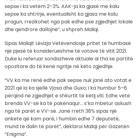
sepse i ka vetëm 2–3%. AAK-ja ka gjasë me kalu
sepse ka shtrirje, eventualisht ka gjasa me kalu
pragun, rrezikohet nga pak edhe pse zgjedhjet lokale
dhe qendrore dallojnë”, u shpreh Maliqi.
Sipas Maliqit Lëvizja Vetëvendosje pritet të humbasë
një pjesë të konsiderueshme të votave të vitit 2021.
Duke iu referuar sondazheve aktuale ai tha se partitë
opozitare do të kenë ngritje në këto zgjedhje.
“VV ka me rënë edhe pak sepse nuk janë ato votat e
2021 që ia ka sjellë Vjosa dhe Guxo; i ka humbur 5–6
përqind në zgjedhjet e shkurtit të këtij viti. Edhe vetë
brenda VV-së ka të pakënaqur… s’ka mbetur askush
nga të parët e VV-së. Janë rreth 38% sipas një
ankete që kam parë, i humbin edhe 7 deputetë,
mund të dalin të parët”, deklaroi Maliqi për Gazetën
“Enigma”.