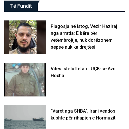
Të Fundit
Plagosja në Istog, Vezir Haziraj
nga arratia: E bëra për
vetëmbrojtje, nuk dorëzohem
sepse nuk ka drejtësi
Vdes ish-luftëtari i UÇK-së Avni
Hoxha
“Varet nga SHBA”, Irani vendos
kushte për rihapjen e Hormuzit