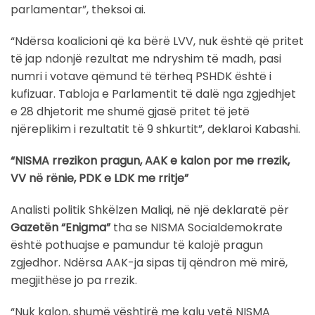
parlamentar”, theksoi ai.
“Ndërsa koalicioni që ka bërë LVV, nuk është që pritet
të jap ndonjë rezultat me ndryshim të madh, pasi
numri i votave qëmund të tërheq PSHDK është i
kufizuar. Tabloja e Parlamentit të dalë nga zgjedhjet
e 28 dhjetorit me shumë gjasë pritet të jetë
njëreplikim i rezultatit të 9 shkurtit”, deklaroi Kabashi.
“NISMA rrezikon pragun, AAK e kalon por me rrezik,
VV në rënie, PDK e LDK me rritje”
Analisti politik Shkëlzen Maliqi, në një deklaratë për
Gazetën “Enigma”
tha se NISMA Socialdemokrate
është pothuajse e pamundur të kalojë pragun
zgjedhor. Ndërsa AAK-ja sipas tij qëndron më mirë,
megjithëse jo pa rrezik.
“Nuk kalon, shumë vështirë me kalu vetë NISMA