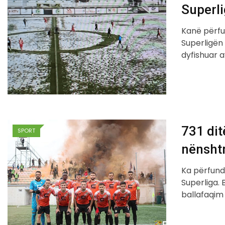
Superli
Kanë përfu
Superligën 
dyfishuar 
731 dit
SPORT
nënsht
Ka përfundu
Superliga. 
ballafaqim 