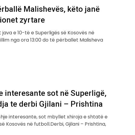
ërballë Malishevës, këto janë
ionet zyrtare
 java e 10-të e Superligës së Kosovës në
fillim nga ora 13:00 do të përballet Malisheva
 interesante sot në Superligë,
a te derbi Gjilani – Prishtina
je interesante, sot mbyllet xhiroja e shtatë e
së Kosovës në futboll.Derbi, Gjilani – Prishtina,