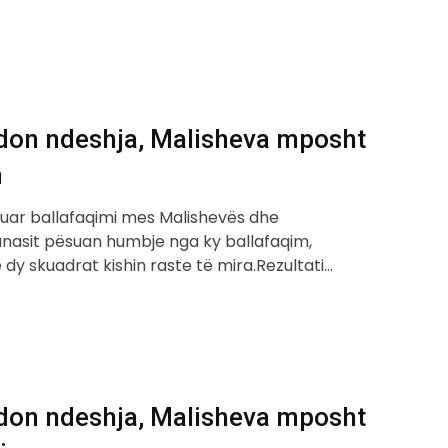
don ndeshja, Malisheva mposht
n
uar ballafaqimi mes Malishevës dhe
ilanasit pësuan humbje nga ky ballafaqim,
dy skuadrat kishin raste të mira.Rezultati…
don ndeshja, Malisheva mposht