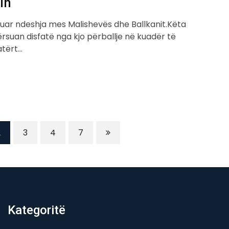
in
uar ndeshja mes Malishevës dhe Ballkanit.Këta
ërsuan disfatë nga kjo përballje në kuadër të
atërt…
2
3
4
7
Kategoritë