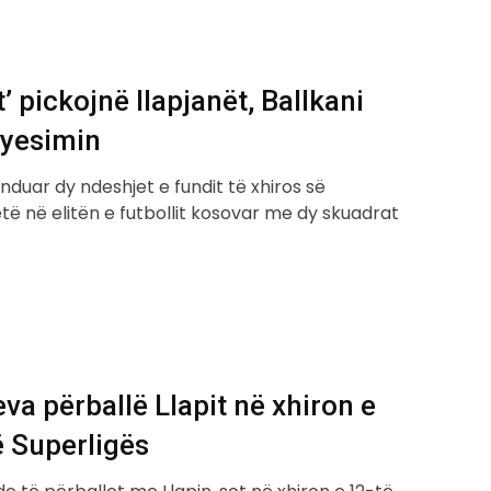
t’ pickojnë llapjanët, Ballkani
ryesimin
duar dy ndeshjet e fundit të xhiros së
ë në elitën e futbollit kosovar me dy skuadrat
va përballë Llapit në xhiron e
ë Superligës