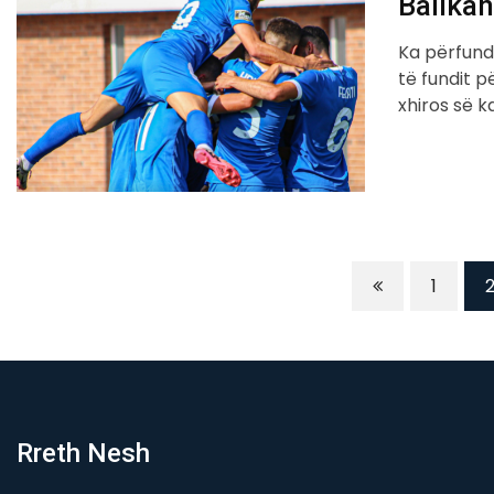
Ballkan
Ka përfund
të fundit p
xhiros së k
1
Rreth Nesh