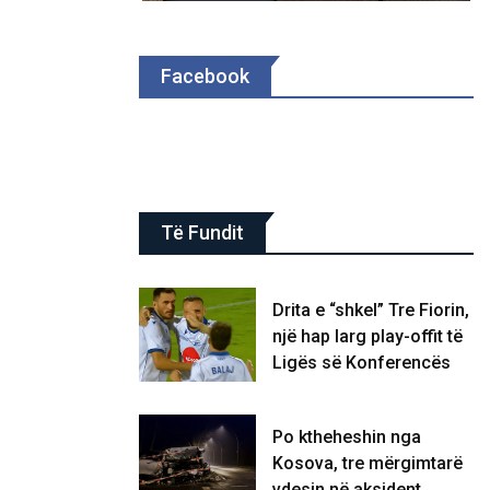
Facebook
Të Fundit
Drita e “shkel” Tre Fiorin,
një hap larg play-offit të
Ligës së Konferencës
Po ktheheshin nga
Kosova, tre mërgimtarë
vdesin në aksident