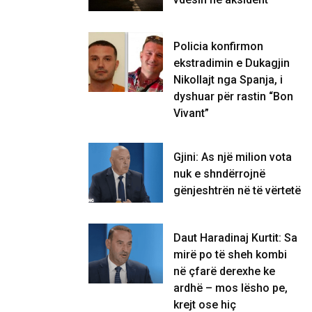
Policia konfirmon
ekstradimin e Dukagjin
Nikollajt nga Spanja, i
dyshuar për rastin “Bon
Vivant”
Gjini: As një milion vota
nuk e shndërrojnë
gënjeshtrën në të vërtetë
Daut Haradinaj Kurtit: Sa
mirë po të sheh kombi
në çfarë derexhe ke
ardhë – mos lësho pe,
krejt ose hiç