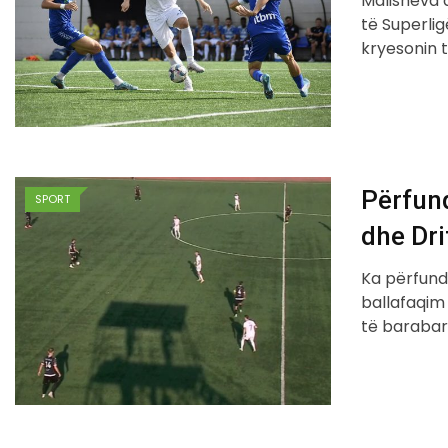
Malisheva d
të Superli
kryesonin 
Përfun
SPORT
dhe Dri
Ka përfund
ballafaqim 
të barabar